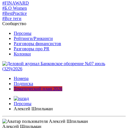
#FINAWARD
#Б.О Women
#BestPractice
#Все теги
Сообщество
Персоны
Рейтинги/Рэнкинги
Разговоры финансистов
Разговоры про PR
Колонки
Номера
Подписка
Тематический план 2026
Персоны
Алексей Шпильман
Алексей Шпильман