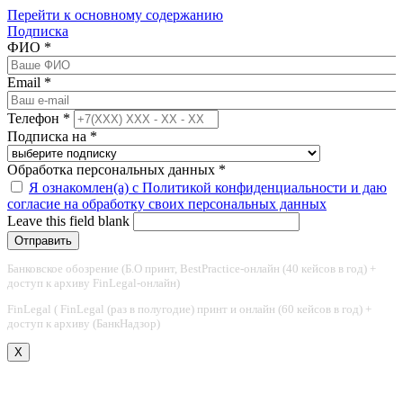
Перейти к основному содержанию
Подписка
ФИО
*
Email
*
Телефон
*
Подписка на
*
Обработка персональных данных
*
Я ознакомлен(а) с Политикой конфиденциальности и даю
согласие на обработку своих персональных данных
Leave this field blank
Банковское обозрение (Б.О принт, BestPractice-онлайн (40 кейсов в год) +
доступ к архиву FinLegal-онлайн)
FinLegal ( FinLegal (раз в полугодие) принт и онлайн (60 кейсов в год) +
доступ к архиву (БанкНадзор)
X