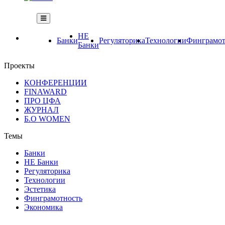
НЕ
Банки
Регуляторика
Технологии
Финграмот
Банки
Проекты
КОНФЕРЕНЦИИ
FINAWARD
ПРО ЦФА
ЖУРНАЛ
Б.О WOMEN
Темы
Банки
НЕ Банки
Регуляторика
Технологии
Эстетика
Финграмотность
Экономика