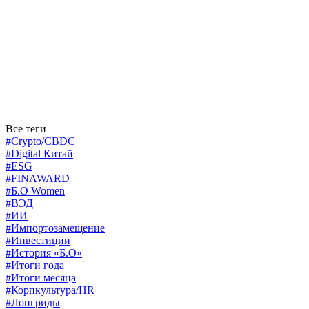
Все теги
#Crypto/CBDC
#Digital Китай
#ESG
#FINAWARD
#Б.О Women
#ВЭД
#ИИ
#Импортозамещение
#Инвестиции
#История «Б.О»
#Итоги года
#Итоги месяца
#Корпкультура/HR
#Лонгриды