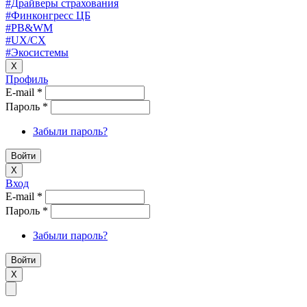
#Драйверы страхования
#Финконгресс ЦБ
#PB&WM
#UX/CX
#Экосистемы
X
Профиль
E-mail
*
Пароль
*
Забыли пароль?
X
Вход
E-mail
*
Пароль
*
Забыли пароль?
X