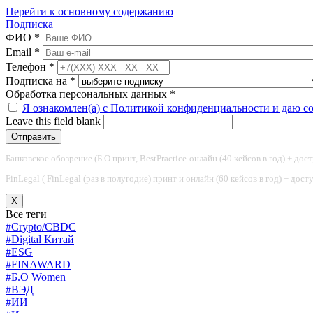
Перейти к основному содержанию
Подписка
ФИО
*
Email
*
Телефон
*
Подписка на
*
Обработка персональных данных
*
Я ознакомлен(а) с Политикой конфиденциальности и даю с
Leave this field blank
Банковское обозрение (Б.О принт, BestPractice-онлайн (40 кейсов в год) + дос
FinLegal ( FinLegal (раз в полугодие) принт и онлайн (60 кейсов в год) + дос
X
Все теги
#Crypto/CBDC
#Digital Китай
#ESG
#FINAWARD
#Б.О Women
#ВЭД
#ИИ