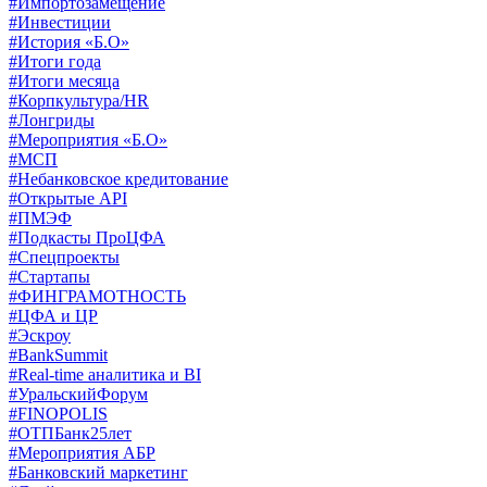
#Импортозамещение
#Инвестиции
#История «Б.О»
#Итоги года
#Итоги месяца
#Корпкультура/HR
#Лонгриды
#Мероприятия «Б.О»
#МСП
#Небанковское кредитование
#Открытые API
#ПМЭФ
#Подкасты ПроЦФА
#Спецпроекты
#Стартапы
#ФИНГРАМОТНОСТЬ
#ЦФА и ЦР
#Эскроу
#BankSummit
#Real-time аналитика и BI
#УральскийФорум
#FINOPOLIS
#ОТПБанк25лет
#Мероприятия АБР
#Банковский маркетинг