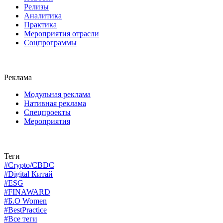
Релизы
Аналитика
Практика
Мероприятия отрасли
Соцпрограммы
Реклама
Модульная реклама
Нативная реклама
Спецпроекты
Мероприятия
Теги
#Crypto/CBDC
#Digital Китай
#ESG
#FINAWARD
#Б.О Women
#BestPractice
#Все теги