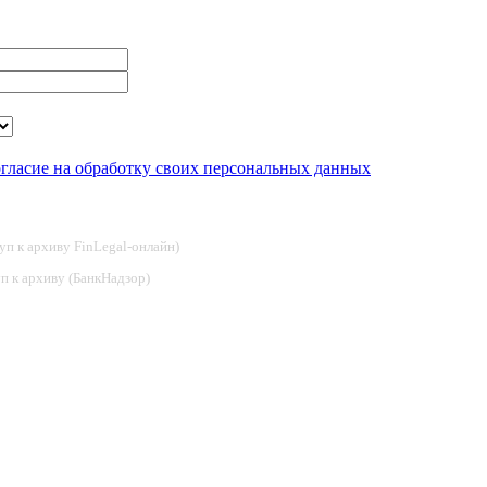
огласие на обработку своих персональных данных
туп к архиву FinLegal-онлайн)
туп к архиву (БанкНадзор)