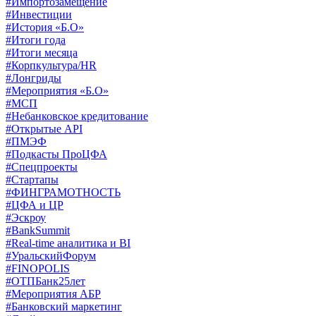
#Импортозамещение
#Инвестиции
#История «Б.О»
#Итоги года
#Итоги месяца
#Корпкультура/HR
#Лонгриды
#Мероприятия «Б.О»
#МСП
#Небанковское кредитование
#Открытые API
#ПМЭФ
#Подкасты ПроЦФА
#Спецпроекты
#Стартапы
#ФИНГРАМОТНОСТЬ
#ЦФА и ЦР
#Эскроу
#BankSummit
#Real-time аналитика и BI
#УральскийФорум
#FINOPOLIS
#ОТПБанк25лет
#Мероприятия АБР
#Банковский маркетинг