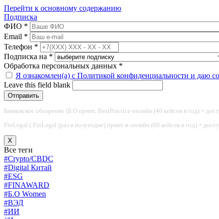
Перейти к основному содержанию
Подписка
ФИО
*
Email
*
Телефон
*
Подписка на
*
Обработка персональных данных
*
Я ознакомлен(а) с Политикой конфиденциальности и даю с
Leave this field blank
Банковское обозрение (Б.О принт, BestPractice-онлайн (40 кейсов в год) + дос
FinLegal ( FinLegal (раз в полугодие) принт и онлайн (60 кейсов в год) + дос
X
Все теги
#Crypto/CBDC
#Digital Китай
#ESG
#FINAWARD
#Б.О Women
#ВЭД
#ИИ