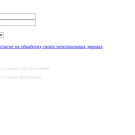
огласие на обработку своих персональных данных
туп к архиву FinLegal-онлайн)
туп к архиву (БанкНадзор)