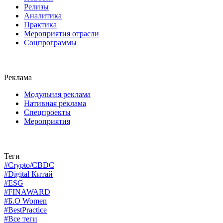
Релизы
Аналитика
Практика
Мероприятия отрасли
Соцпрограммы
Реклама
Модульная реклама
Нативная реклама
Спецпроекты
Мероприятия
Теги
#Crypto/CBDC
#Digital Китай
#ESG
#FINAWARD
#Б.О Women
#BestPractice
#Все теги