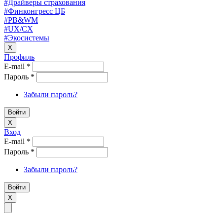
#Драйверы страхования
#Финконгресс ЦБ
#PB&WM
#UX/CX
#Экосистемы
X
Профиль
E-mail
*
Пароль
*
Забыли пароль?
X
Вход
E-mail
*
Пароль
*
Забыли пароль?
X