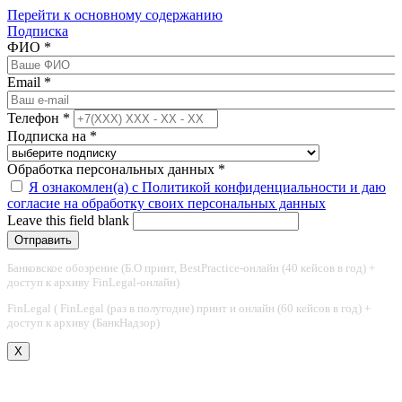
Перейти к основному содержанию
Подписка
ФИО
*
Email
*
Телефон
*
Подписка на
*
Обработка персональных данных
*
Я ознакомлен(а) с Политикой конфиденциальности и даю
согласие на обработку своих персональных данных
Leave this field blank
Банковское обозрение (Б.О принт, BestPractice-онлайн (40 кейсов в год) +
доступ к архиву FinLegal-онлайн)
FinLegal ( FinLegal (раз в полугодие) принт и онлайн (60 кейсов в год) +
доступ к архиву (БанкНадзор)
X