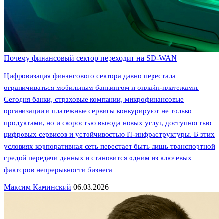
Почему финансовый сектор переходит на SD-WAN
Цифровизация финансового сектора давно перестала
ограничиваться мобильным банкингом и онлайн-платежами.
Сегодня банки, страховые компании, микрофинансовые
организации и платежные сервисы конкурируют не только
продуктами, но и скоростью вывода новых услуг, доступностью
цифровых сервисов и устойчивостью IT-инфраструктуры. В этих
условиях корпоративная сеть перестает быть лишь транспортной
средой передачи данных и становится одним из ключевых
факторов непрерывности бизнеса
Максим Каминский
06.08.2026