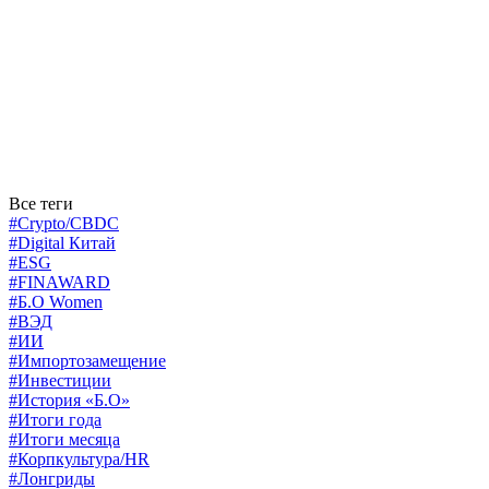
Все теги
#Crypto/CBDC
#Digital Китай
#ESG
#FINAWARD
#Б.О Women
#ВЭД
#ИИ
#Импортозамещение
#Инвестиции
#История «Б.О»
#Итоги года
#Итоги месяца
#Корпкультура/HR
#Лонгриды