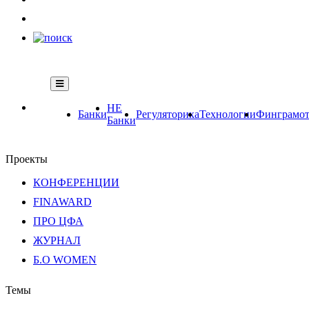
НЕ
Банки
Регуляторика
Технологии
Финграмот
Банки
Проекты
КОНФЕРЕНЦИИ
FINAWARD
ПРО ЦФА
ЖУРНАЛ
Б.О WOMEN
Темы