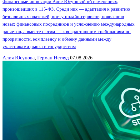
Финансовые инновации Алие Юсуповой об изменениях,
произошедших в 115-ФЗ. Среди них — адаптация к развитию
безналичных платежей, росту онлайн-сервисов, появлению
новых финансовых посредников и усложнению международных
расчетов, а вместе с этим — к возрастающим требованиям по
прозрачности, комплаенсу и обмену данными между
участниками рынка и государством
Алия Юсупова
,
Герман Негляд
07.08.2026