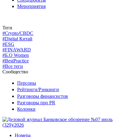
Мероприятия
Теги
#Crypto/CBDC
#Digital Китай
#ESG
#FINAWARD
#Б.О Women
#BestPractice
#Все теги
Сообщество
Персоны
Рейтинги/Рэнкинги
Разговоры финансистов
Разговоры про PR
Колонки
Номера