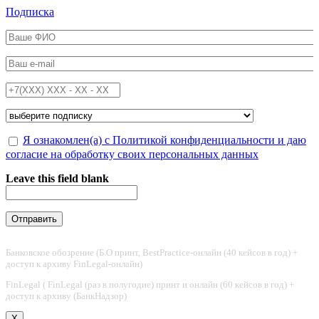
Перейти к основному содержанию
Подписка
ФИО
*
Email
*
Телефон
*
Подписка на
*
Обработка персональных данных
Я ознакомлен(а) с Политикой конфиденциальности и даю
*
согласие на обработку своих персональных данных
Leave this field blank
Банковское обозрение (Б.О принт, BestPractice-онлайн (40 кейсов в год) +
доступ к архиву FinLegal-онлайн)
FinLegal ( FinLegal (раз в полугодие) принт и онлайн (60 кейсов в год) +
доступ к архиву (БанкНадзор)
X