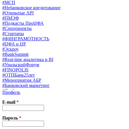
#МСП
#Небанковское кредитование
#Открытые API
#ПМЭФ
#Подкасты ПроЦФА
#Спецпроекты
#Стартапы
#ФИНГРАМОТНОСТЬ
#ЦФА и ЦР
#Эскроу
#BankSummit
#Real-time аналитика и BI
#УральскийФорум
#FINOPOLIS
#ОТПБанк25лет
#Мероприятия АБР
#Банковский маркетинг
#Драйверы страхования
Профиль
#Финконгресс ЦБ
#PB&WM
E-mail
*
#UX/CX
#Экосистемы
X
Пароль
*