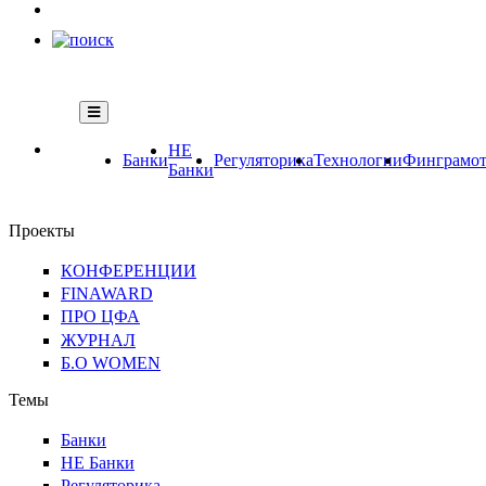
НЕ
Банки
Регуляторика
Технологии
Финграмот
Банки
Проекты
КОНФЕРЕНЦИИ
FINAWARD
ПРО ЦФА
ЖУРНАЛ
Б.О WOMEN
Темы
Банки
НЕ Банки
Регуляторика