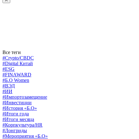
Все теги
#Crypto/CBDC
#Digital Китай
#ESG
#FINAWARD
#Б.О Women
#ВЭД
#ИИ
#Импортозамещение
#Инвестиции
#История «Б.О»
#Итоги года
#Итоги месяца
#Корпкультура/HR
#Лонгриды
#Мероприятия «Б.О»