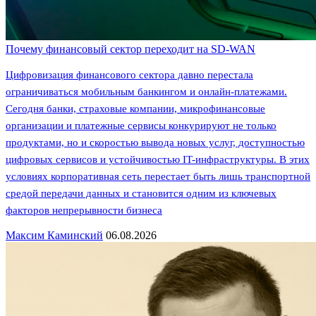
Почему финансовый сектор переходит на SD-WAN
Цифровизация финансового сектора давно перестала
ограничиваться мобильным банкингом и онлайн-платежами.
Сегодня банки, страховые компании, микрофинансовые
организации и платежные сервисы конкурируют не только
продуктами, но и скоростью вывода новых услуг, доступностью
цифровых сервисов и устойчивостью IT-инфраструктуры. В этих
условиях корпоративная сеть перестает быть лишь транспортной
средой передачи данных и становится одним из ключевых
факторов непрерывности бизнеса
Максим Каминский
06.08.2026