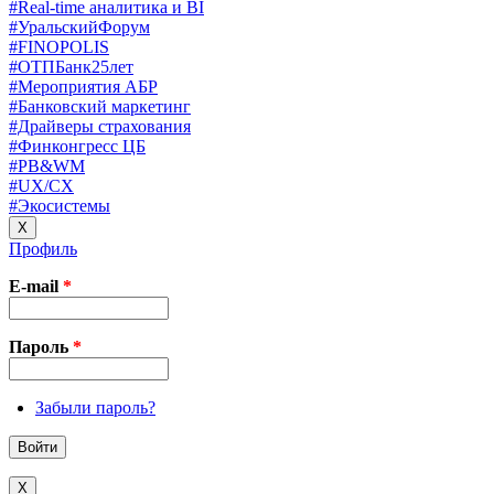
#Real-time аналитика и BI
#УральскийФорум
#FINOPOLIS
#ОТПБанк25лет
#Мероприятия АБР
#Банковский маркетинг
#Драйверы страхования
#Финконгресс ЦБ
#PB&WM
#UX/CX
#Экосистемы
X
Профиль
E-mail
*
Пароль
*
Забыли пароль?
X