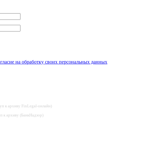
огласие на обработку своих персональных данных
туп к архиву FinLegal-онлайн)
туп к архиву (БанкНадзор)