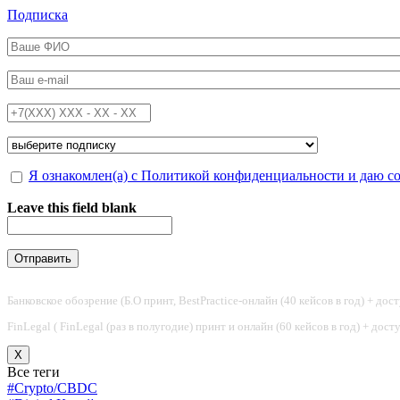
Перейти к основному содержанию
Подписка
ФИО
*
Email
*
Телефон
*
Подписка на
*
Обработка персональных данных
Я ознакомлен(а) с Политикой конфиденциальности и даю с
*
Leave this field blank
Банковское обозрение (Б.О принт, BestPractice-онлайн (40 кейсов в год) + дос
FinLegal ( FinLegal (раз в полугодие) принт и онлайн (60 кейсов в год) + дос
X
Все теги
#Crypto/CBDC