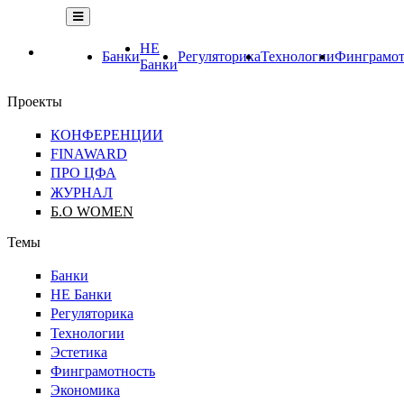
НЕ
Банки
Регуляторика
Технологии
Финграмот
Банки
Проекты
КОНФЕРЕНЦИИ
FINAWARD
ПРО ЦФА
ЖУРНАЛ
Б.О WOMEN
Темы
Банки
НЕ Банки
Регуляторика
Технологии
Эстетика
Финграмотность
Экономика