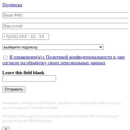
Перейти к основному содержанию
Подписка
ФИО
*
Email
*
Телефон
*
Подписка на
*
Обработка персональных данных
Я ознакомлен(а) с Политикой конфиденциальности и даю
*
согласие на обработку своих персональных данных
Leave this field blank
Банковское обозрение (Б.О принт, BestPractice-онлайн (40 кейсов в год) +
доступ к архиву FinLegal-онлайн)
FinLegal ( FinLegal (раз в полугодие) принт и онлайн (60 кейсов в год) +
доступ к архиву (БанкНадзор)
X