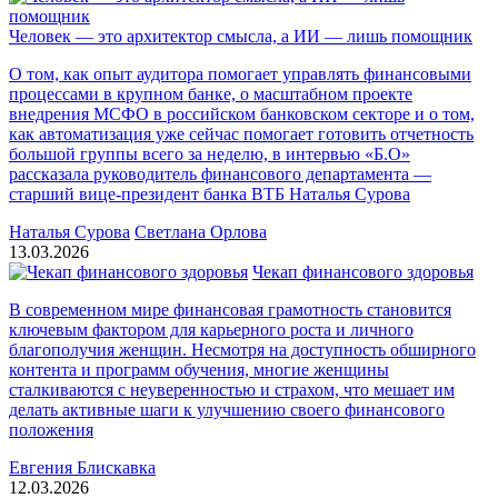
Человек — это архитектор смысла, а ИИ — лишь помощник
О том, как опыт аудитора помогает управлять финансовыми
процессами в крупном банке, о масштабном проекте
внедрения МСФО в российском банковском секторе и о том,
как автоматизация уже сейчас помогает готовить отчетность
большой группы всего за неделю, в интервью «Б.О»
рассказала руководитель финансового департамента —
старший вице-президент банка ВТБ Наталья Сурова
Наталья Сурова
Светлана Орлова
13.03.2026
Чекап финансового здоровья
В современном мире финансовая грамотность становится
ключевым фактором для карьерного роста и личного
благополучия женщин. Несмотря на доступность обширного
контента и программ обучения, многие женщины
сталкиваются с неуверенностью и страхом, что мешает им
делать активные шаги к улучшению своего финансового
положения
Евгения Блискавка
12.03.2026