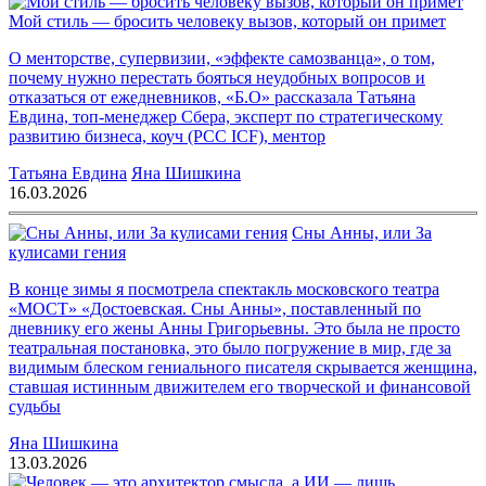
Мой стиль — бросить человеку вызов, который он примет
О менторстве, супервизии, «эффекте самозванца», о том,
почему нужно перестать бояться неудобных вопросов и
отказаться от ежедневников, «Б.О» рассказала Татьяна
Евдина, топ-менеджер Сбера, эксперт по стратегическому
развитию бизнеса, коуч (PCC ICF), ментор
Татьяна Евдина
Яна Шишкина
16.03.2026
Сны Анны, или За
кулисами гения
В конце зимы я посмотрела спектакль московского театра
«МОСТ» «Достоевская. Сны Анны», поставленный по
дневнику его жены Анны Григорьевны. Это была не просто
театральная постановка, это было погружение в мир, где за
видимым блеском гениального писателя скрывается женщина,
ставшая истинным движителем его творческой и финансовой
судьбы
Яна Шишкина
13.03.2026