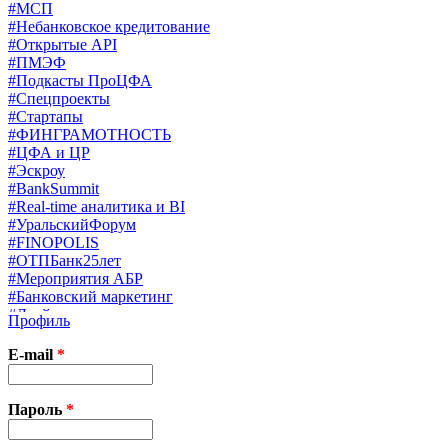
#МСП
#Небанковское кредитование
#Открытые API
#ПМЭФ
#Подкасты ПроЦФА
#Спецпроекты
#Стартапы
#ФИНГРАМОТНОСТЬ
#ЦФА и ЦР
#Эскроу
#BankSummit
#Real-time аналитика и BI
#УральскийФорум
#FINOPOLIS
#ОТПБанк25лет
#Мероприятия АБР
#Банковский маркетинг
#Драйверы страхования
Профиль
#Финконгресс ЦБ
#PB&WM
E-mail
*
#UX/CX
#Экосистемы
X
Пароль
*