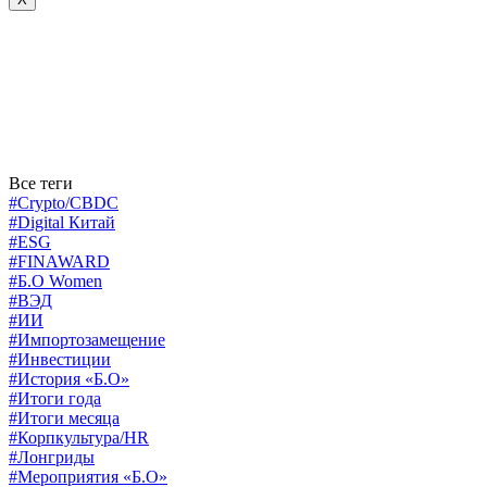
Все теги
#Crypto/CBDC
#Digital Китай
#ESG
#FINAWARD
#Б.О Women
#ВЭД
#ИИ
#Импортозамещение
#Инвестиции
#История «Б.О»
#Итоги года
#Итоги месяца
#Корпкультура/HR
#Лонгриды
#Мероприятия «Б.О»