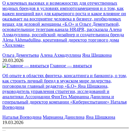
О ключевых вызовах и возможностях для отечественных
модных брендов в условиях импортозамещения и о том, как
важен внешний вид для карьерного роста и какое влияние он
оказывает на восприятие человека в бизнесе, необходимых
вещах для деловой женщины «Б.О» и Ольге Дементьевой,
основательнице телеграм-канала HR4PR, рассказала Алена
Ахмадуллина, российский дизайнер и создательница бренда
Alena Akhmadullina, креативный директор торгового дома
«Хохлома»
Ольга Дементьева
Алена Ахмадуллина
Яна Шишкина
20.03.2026
Главное — ввязаться
Об опыте в областях финтеха, консалтинга и банкинга, о том,
как строить личный бренд в мужском мире лидерства,
поговорили главный редактор «Б.О» Яна Шишкина,
руководитель управления стратегии, исследований и
аналитики Ассоциации ФинТех Марианна Данилина и
генеральный директор компании «Кибериспытание» Наталья
Воеводина
Наталья Воеводина
Марианна Данилина
Яна Шишкина
19.03.2026