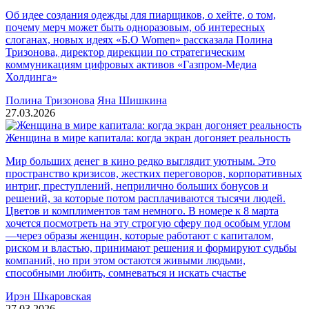
Об идее создания одежды для пиарщиков, о хейте, о том,
почему мерч может быть одноразовым, об интересных
слоганах, новых идеях «Б.О Women» рассказала Полина
Тризонова, директор дирекции по стратегическим
коммуникациям цифровых активов «Газпром-Медиа
Холдинга»
Полина Тризонова
Яна Шишкина
27.03.2026
Женщина в мире капитала: когда экран догоняет реальность
Мир больших денег в кино редко выглядит уютным. Это
пространство кризисов, жестких переговоров, корпоративных
интриг, преступлений, неприлично больших бонусов и
решений, за которые потом расплачиваются тысячи людей.
Цветов и комплиментов там немного. В номере к 8 марта
хочется посмотреть на эту строгую сферу под особым углом
—через образы женщин, которые работают с капиталом,
риском и властью, принимают решения и формируют судьбы
компаний, но при этом остаются живыми людьми,
способными любить, сомневаться и искать счастье
Ирэн Шкаровская
27.03.2026