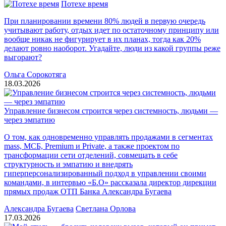
Потехе время
При планировании времени 80% людей в первую очередь
учитывают работу, отдых идет по остаточному принципу или
вообще никак не фигурирует в их планах, тогда как 20%
делают ровно наоборот. Угадайте, люди из какой группы реже
выгорают?
Ольга Сорокотяга
18.03.2026
Управление бизнесом строится через системность, людьми —
через эмпатию
О том, как одновременно управлять продажами в сегментах
mass, МСБ, Premium и Private, а также проектом по
трансформации сети отделений, совмещать в себе
структурность и эмпатию и внедрять
гиперперсонализированный подход в управлении своими
командами, в интервью «Б.О» рассказала директор дирекции
прямых продаж ОТП Банка Александра Бугаева
Александра Бугаева
Светлана Орлова
17.03.2026