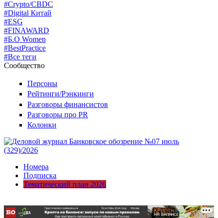
#Crypto/CBDC
#Digital Китай
#ESG
#FINAWARD
#Б.О Women
#BestPractice
#Все теги
Сообщество
Персоны
Рейтинги/Рэнкинги
Разговоры финансистов
Разговоры про PR
Колонки
Номера
Подписка
Тематический план 2026