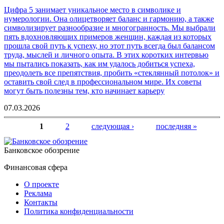
Цифра 5 занимает уникальное место в символике и
нумерологии. Она олицетворяет баланс и гармонию, а также
символизирует разнообразие и многогранность. Мы выбрали
пять вдохновляющих примеров женщин, каждая из которых
прошла свой путь к успеху, но этот путь всегда был балансом
труда, мыслей и личного опыта. В этих коротких интервью
мы пытались показать, как им удалось добиться успеха,
преодолеть все препятствия, пробить «стеклянный потолок» и
оставить свой след в профессиональном мире. Их советы
могут быть полезны тем, кто начинает карьеру
07.03.2026
1
2
следующая ›
последняя »
Страницы
Банковское обозрение
Финансовая сфера
О проекте
Реклама
Контакты
Политика конфиденциальности