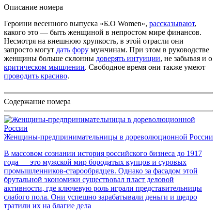
Описание номера
Героини весенного выпуска «Б.О Women»,
рассказывают
,
какого это — быть женщиной в непростом мире финансов.
Несмотря на внешнюю хрупкость, в этой отрасли они
запросто могут
дать фору
мужчинам. При этом в руководстве
женщины больше склонны
доверять интуиции
, не забывая и о
критическом мышлении
. Свободное время они также умеют
проводить красиво
.
Содержание номера
Женщины-предпринимательницы в дореволюционной России
В массовом сознании история российского бизнеса до 1917
года — это мужской мир бородатых купцов и суровых
промышленников-старообрядцев. Однако за фасадом этой
брутальной экономики существовал пласт деловой
активности, где ключевую роль играли представительницы
слабого пола. Они успешно зарабатывали деньги и щедро
тратили их на благие дела