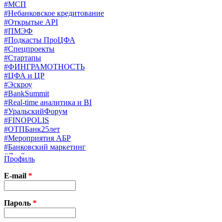
#МСП
#Небанковское кредитование
#Открытые API
#ПМЭФ
#Подкасты ПроЦФА
#Спецпроекты
#Стартапы
#ФИНГРАМОТНОСТЬ
#ЦФА и ЦР
#Эскроу
#BankSummit
#Real-time аналитика и BI
#УральскийФорум
#FINOPOLIS
#ОТПБанк25лет
#Мероприятия АБР
#Банковский маркетинг
#Драйверы страхования
Профиль
#Финконгресс ЦБ
#PB&WM
E-mail
*
#UX/CX
#Экосистемы
X
Пароль
*