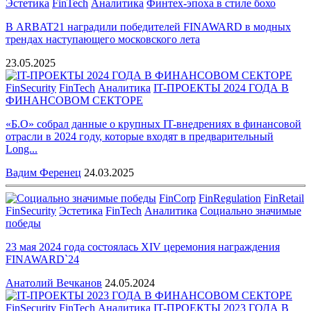
Эстетика
FinTech
Аналитика
Финтех-эпоха в стиле бохо
В ARBAT21 наградили победителей FINAWARD в модных
трендах наступающего московского лета
23.05.2025
FinSecurity
FinTech
Аналитика
IT-ПРОЕКТЫ 2024 ГОДА В
ФИНАНСОВОМ СЕКТОРЕ
«Б.О» собрал данные о крупных IT-внедрениях в финансовой
отрасли в 2024 году, которые входят в предварительный
Long...
Вадим Ференец
24.03.2025
FinCorp
FinRegulation
FinRetail
FinSecurity
Эстетика
FinTech
Аналитика
Социально значимые
победы
23 мая 2024 года состоялась XIV церемония награждения
FINAWARD`24
Анатолий Вечканов
24.05.2024
FinSecurity
FinTech
Аналитика
IT-ПРОЕКТЫ 2023 ГОДА В