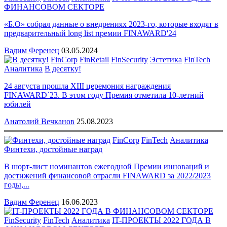
ФИНАНСОВОМ СЕКТОРЕ
«Б.О» собрал данные о внедрениях 2023-го, которые входят в
предварительный long list премии FINAWARD'24
Вадим Ференец
03.05.2024
FinCorp
FinRetail
FinSecurity
Эстетика
FinTech
Аналитика
В десятку!
24 августа прошла XIII церемония награждения
FINAWARD`23. В этом году Премия отметила 10-летний
юбилей
Анатолий Вечканов
25.08.2023
FinCorp
FinTech
Аналитика
Финтехи, достойные наград
В шорт-лист номинантов ежегодной Премии инноваций и
достижений финансовой отрасли FINAWARD за 2022/2023
годы,...
Вадим Ференец
16.06.2023
FinSecurity
FinTech
Аналитика
IT-ПРОЕКТЫ 2022 ГОДА В