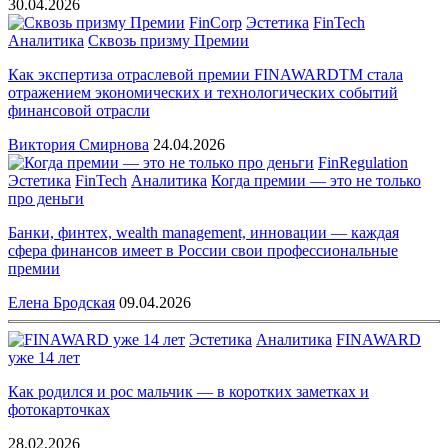
30.04.2026
FinCorp
Эстетика
FinTech
Аналитика
Сквозь призму Премии
Как экспертиза отраслевой премии FINAWARDТМ стала
отражением экономических и технологических событий
финансовой отрасли
Виктория Смирнова
24.04.2026
FinRegulation
Эстетика
FinTech
Аналитика
Когда премии — это не только
про деньги
Банки, финтех, wealth management, инновации — каждая
сфера финансов имеет в России свои профессиональные
премии
Елена Бродская
09.04.2026
Эстетика
Аналитика
FINAWARD
уже 14 лет
Как родился и рос мальчик — в коротких заметках и
фотокарточках
28.02.2026