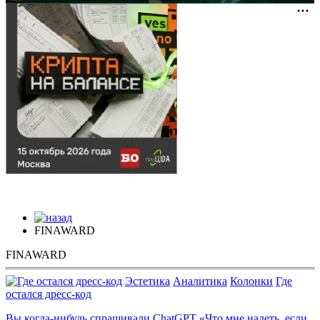
FINAWARD
FINAWARD
Эстетика
Аналитика
Колонки
Где
остался дресс-код
Вы когда-нибудь спрашивали ChatGPT «Что мне надеть, если