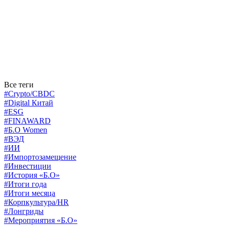
Все теги
#Crypto/CBDC
#Digital Китай
#ESG
#FINAWARD
#Б.О Women
#ВЭД
#ИИ
#Импортозамещение
#Инвестиции
#История «Б.О»
#Итоги года
#Итоги месяца
#Корпкультура/HR
#Лонгриды
#Мероприятия «Б.О»