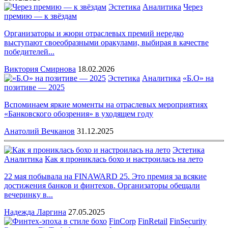
Эстетика
Аналитика
Через
премию — к звёздам
Организаторы и жюри отраслевых премий нередко
выступают своеобразными оракулами, выбирая в качестве
победителей...
Виктория Смирнова
18.02.2026
Эстетика
Аналитика
«Б.О» на
позитиве — 2025
Вспоминаем яркие моменты на отраслевых мероприятиях
«Банковского обозрения» в уходящем году
Анатолий Вечканов
31.12.2025
Эстетика
Аналитика
Как я прониклась бохо и настроилась на лето
22 мая побывала на FINAWARD 25. Это премия за всякие
достижения банков и финтехов. Организаторы обещали
вечеринку в...
Надежда Ларгина
27.05.2025
FinCorp
FinRetail
FinSecurity