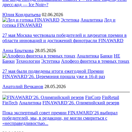
дресс-код — Ice Noir»?
Юлия Кондратьева
02.06.2026
Эстетика
Аналитика
Лед и
готика FINAWARD
27 мая Москва чествовала победителей и лауреатов премии в
области инноваций и достижений финотрасли FINAWARD
Анна Брыткова
28.05.2026
Аналитика
Банки
НЕ
Банки
Технологии
Эстетика
Апофеоз финтеха в темных тонах
27 мая были подведены итоги ежегодной Премии
FINAWARD’26. Церемония прошла уже в 16-й раз
Анатолий Вечканов
28.05.2026
FinCorp
FinRetail
FinTech
Аналитика
FINAWARD’26. Олимпийский резерв
Пока экспертный совет премии FINAWARD’26 выбирал
победителей, мы, в редакции, не могли смириться с
«несправедливостью...