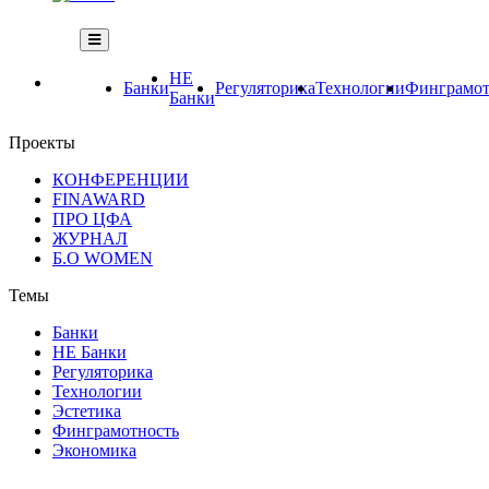
НЕ
Банки
Регуляторика
Технологии
Финграмот
Банки
Проекты
КОНФЕРЕНЦИИ
FINAWARD
ПРО ЦФА
ЖУРНАЛ
Б.О WOMEN
Темы
Банки
НЕ Банки
Регуляторика
Технологии
Эстетика
Финграмотность
Экономика