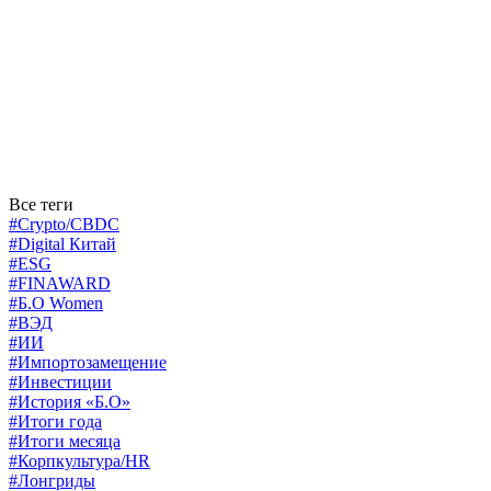
Все теги
#Crypto/CBDC
#Digital Китай
#ESG
#FINAWARD
#Б.О Women
#ВЭД
#ИИ
#Импортозамещение
#Инвестиции
#История «Б.О»
#Итоги года
#Итоги месяца
#Корпкультура/HR
#Лонгриды