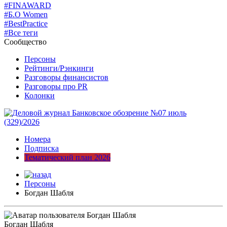
#FINAWARD
#Б.О Women
#BestPractice
#Все теги
Сообщество
Персоны
Рейтинги/Рэнкинги
Разговоры финансистов
Разговоры про PR
Колонки
Номера
Подписка
Тематический план 2026
Персоны
Богдан Шабля
Богдан Шабля