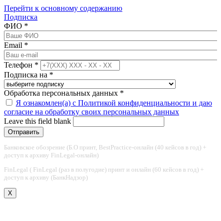
Перейти к основному содержанию
Подписка
ФИО
*
Email
*
Телефон
*
Подписка на
*
Обработка персональных данных
*
Я ознакомлен(а) с Политикой конфиденциальности и даю
согласие на обработку своих персональных данных
Leave this field blank
Банковское обозрение (Б.О принт, BestPractice-онлайн (40 кейсов в год) +
доступ к архиву FinLegal-онлайн)
FinLegal ( FinLegal (раз в полугодие) принт и онлайн (60 кейсов в год) +
доступ к архиву (БанкНадзор)
X