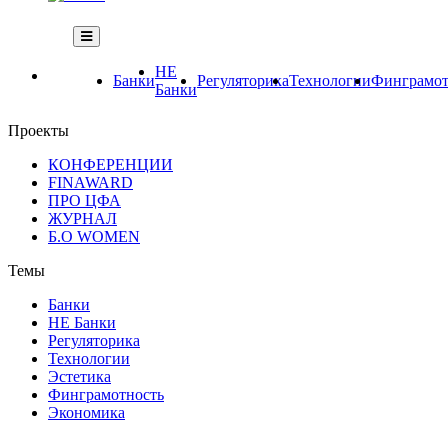
НЕ
Банки
Регуляторика
Технологии
Финграмот
Банки
Проекты
КОНФЕРЕНЦИИ
FINAWARD
ПРО ЦФА
ЖУРНАЛ
Б.О WOMEN
Темы
Банки
НЕ Банки
Регуляторика
Технологии
Эстетика
Финграмотность
Экономика