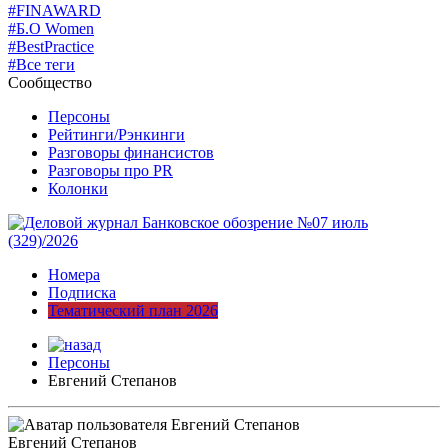
#FINAWARD
#Б.О Women
#BestPractice
#Все теги
Сообщество
Персоны
Рейтинги/Рэнкинги
Разговоры финансистов
Разговоры про PR
Колонки
Номера
Подписка
Тематический план 2026
Персоны
Евгений Степанов
Евгений Степанов