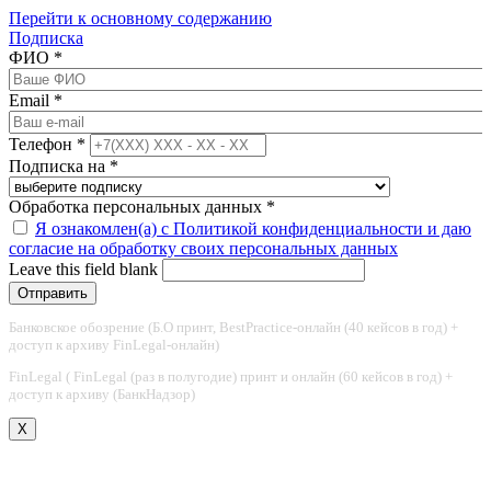
Перейти к основному содержанию
Подписка
ФИО
*
Email
*
Телефон
*
Подписка на
*
Обработка персональных данных
*
Я ознакомлен(а) с Политикой конфиденциальности и даю
согласие на обработку своих персональных данных
Leave this field blank
Банковское обозрение (Б.О принт, BestPractice-онлайн (40 кейсов в год) +
доступ к архиву FinLegal-онлайн)
FinLegal ( FinLegal (раз в полугодие) принт и онлайн (60 кейсов в год) +
доступ к архиву (БанкНадзор)
X