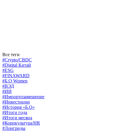
Все теги
#Crypto/CBDC
#Digital Китай
#ESG
#FINAWARD
#Б.О Women
#ВЭД
#ИИ
#Импортозамещение
#Инвестиции
#История «Б.О»
#Итоги года
#Итоги месяца
#Корпкультура/HR
#Лонгриды