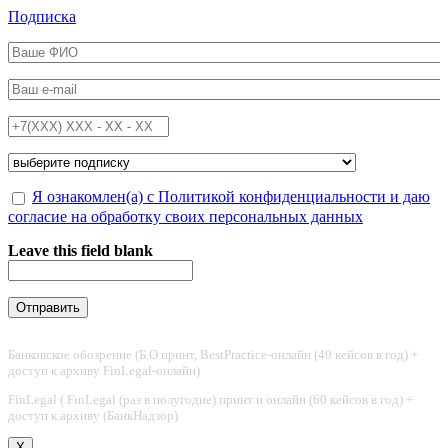
Перейти к основному содержанию
Подписка
ФИО
*
Email
*
Телефон
*
Подписка на
*
Обработка персональных данных
Я ознакомлен(а) с Политикой конфиденциальности и даю
*
согласие на обработку своих персональных данных
Leave this field blank
Банковское обозрение (Б.О принт, BestPractice-онлайн (40 кейсов в год) +
доступ к архиву FinLegal-онлайн)
FinLegal ( FinLegal (раз в полугодие) принт и онлайн (60 кейсов в год) +
доступ к архиву (БанкНадзор)
X