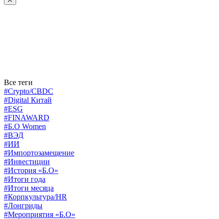
Все теги
#Crypto/CBDC
#Digital Китай
#ESG
#FINAWARD
#Б.О Women
#ВЭД
#ИИ
#Импортозамещение
#Инвестиции
#История «Б.О»
#Итоги года
#Итоги месяца
#Корпкультура/HR
#Лонгриды
#Мероприятия «Б.О»