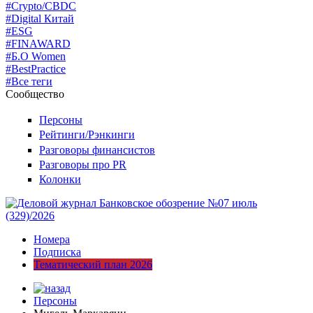
#Crypto/CBDC
#Digital Китай
#ESG
#FINAWARD
#Б.О Women
#BestPractice
#Все теги
Сообщество
Персоны
Рейтинги/Рэнкинги
Разговоры финансистов
Разговоры про PR
Колонки
Номера
Подписка
Тематический план 2026
Персоны