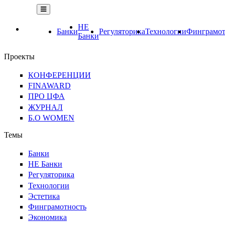
НЕ
Банки
Регуляторика
Технологии
Финграмот
Банки
Проекты
КОНФЕРЕНЦИИ
FINAWARD
ПРО ЦФА
ЖУРНАЛ
Б.О WOMEN
Темы
Банки
НЕ Банки
Регуляторика
Технологии
Эстетика
Финграмотность
Экономика