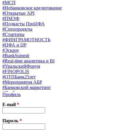
#МСП
#Небанковское кредитование
#Открытые API
#ПМЭФ
#Подкасты ПроЦФА
#Спецпроекты
#Стартапы
#ФИНГРАМОТНОСТЬ
#ЦФА и ЦР
#Эскроу
#BankSummit
#Real-time аналитика и BI
#УральскийФорум
#FINOPOLIS
#ОТПБанк25лет
#Мероприятия АБР
#Банковский маркетинг
#Драйверы страхования
Профиль
#Финконгресс ЦБ
#PB&WM
E-mail
*
#UX/CX
#Экосистемы
X
Пароль
*