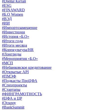
#Digital Китай
#ESG
#FINAWARD
#Б.О Women
#ВЭД
#ИИ
#Импортозамещение
#Инвестиции
#История «Б.О»
#Итоги года
#Итоги месяца
#Корпкультура/HR
#Лонгриды
#Мероприятия «Б.О»
#МСП
#Небанковское кредитование
#Открытые API
#ПМЭФ
#Подкасты ПроЦФА
#Спецпроекты
#Стартапы
#ФИНГРАМОТНОСТЬ
#ЦФА и ЦР
#Эскроу
#BankSummit