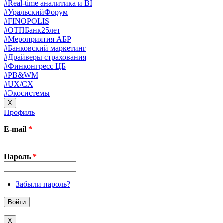
#Real-time аналитика и BI
#УральскийФорум
#FINOPOLIS
#ОТПБанк25лет
#Мероприятия АБР
#Банковский маркетинг
#Драйверы страхования
#Финконгресс ЦБ
#PB&WM
#UX/CX
#Экосистемы
X
Профиль
E-mail
*
Пароль
*
Забыли пароль?
X