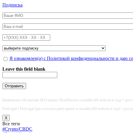
Перейти к основному содержанию
Подписка
ФИО
*
Email
*
Телефон
*
Подписка на
*
Обработка персональных данных
Я ознакомлен(а) с Политикой конфиденциальности и даю с
*
Leave this field blank
Банковское обозрение (Б.О принт, BestPractice-онлайн (40 кейсов в год) + дос
FinLegal ( FinLegal (раз в полугодие) принт и онлайн (60 кейсов в год) + дос
X
Все теги
#Crypto/CBDC