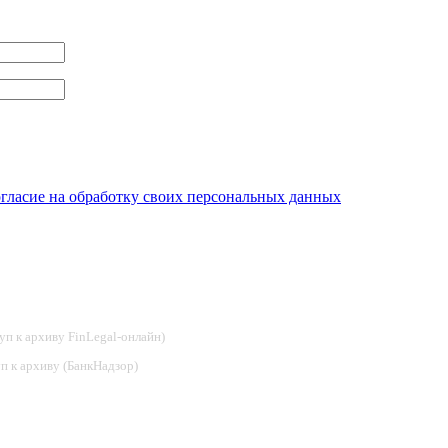
огласие на обработку своих персональных данных
туп к архиву FinLegal-онлайн)
туп к архиву (БанкНадзор)