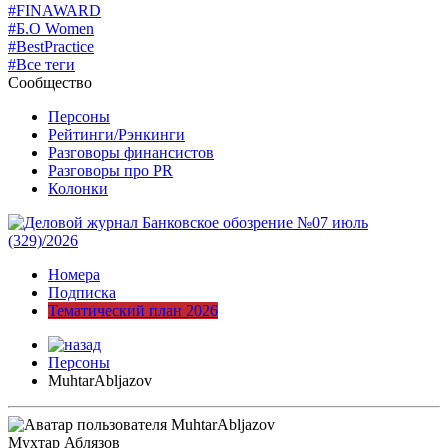
#FINAWARD
#Б.О Women
#BestPractice
#Все теги
Сообщество
Персоны
Рейтинги/Рэнкинги
Разговоры финансистов
Разговоры про PR
Колонки
Номера
Подписка
Тематический план 2026
Персоны
MuhtarAbljazov
Мухтар Аблязов