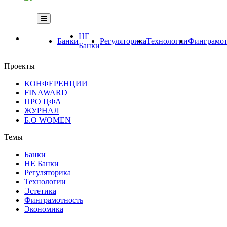
НЕ
Банки
Регуляторика
Технологии
Финграмот
Банки
Проекты
КОНФЕРЕНЦИИ
FINAWARD
ПРО ЦФА
ЖУРНАЛ
Б.О WOMEN
Темы
Банки
НЕ Банки
Регуляторика
Технологии
Эстетика
Финграмотность
Экономика