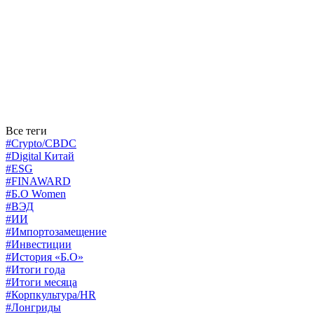
Все теги
#Crypto/CBDC
#Digital Китай
#ESG
#FINAWARD
#Б.О Women
#ВЭД
#ИИ
#Импортозамещение
#Инвестиции
#История «Б.О»
#Итоги года
#Итоги месяца
#Корпкультура/HR
#Лонгриды