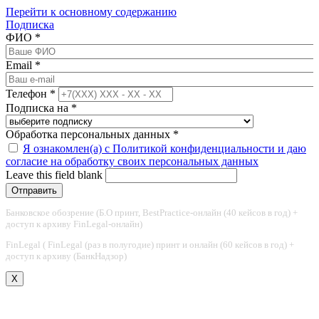
Перейти к основному содержанию
Подписка
ФИО
*
Email
*
Телефон
*
Подписка на
*
Обработка персональных данных
*
Я ознакомлен(а) с Политикой конфиденциальности и даю
согласие на обработку своих персональных данных
Leave this field blank
Банковское обозрение (Б.О принт, BestPractice-онлайн (40 кейсов в год) +
доступ к архиву FinLegal-онлайн)
FinLegal ( FinLegal (раз в полугодие) принт и онлайн (60 кейсов в год) +
доступ к архиву (БанкНадзор)
X