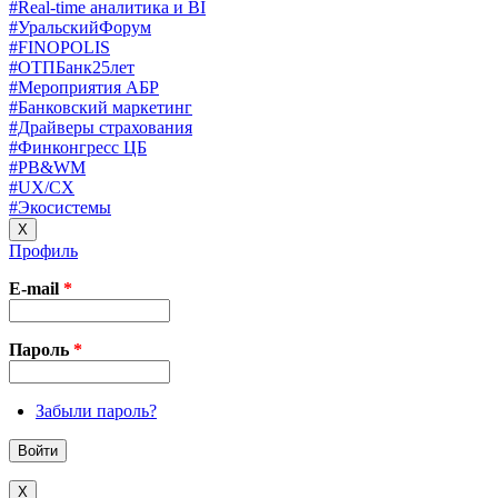
#Real-time аналитика и BI
#УральскийФорум
#FINOPOLIS
#ОТПБанк25лет
#Мероприятия АБР
#Банковский маркетинг
#Драйверы страхования
#Финконгресс ЦБ
#PB&WM
#UX/CX
#Экосистемы
X
Профиль
E-mail
*
Пароль
*
Забыли пароль?
X