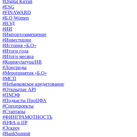
#Digital Китай
#ESG
#FINAWARD
#Б.О Women
#ВЭД
#ИИ
#Импортозамещение
#Инвестиции
#История «Б.О»
#Итоги года
#Итоги месяца
#Корпкультура/HR
#Лонгриды
#Мероприятия «Б.О»
#МСП
#Небанковское кредитование
#Открытые API
#ПМЭФ
#Подкасты ПроЦФА
#Спецпроекты
#Стартапы
#ФИНГРАМОТНОСТЬ
#ЦФА и ЦР
#Эскроу
#BankSummit