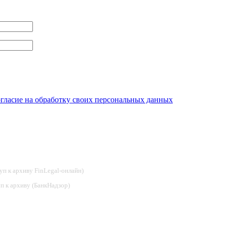
огласие на обработку своих персональных данных
туп к архиву FinLegal-онлайн)
туп к архиву (БанкНадзор)