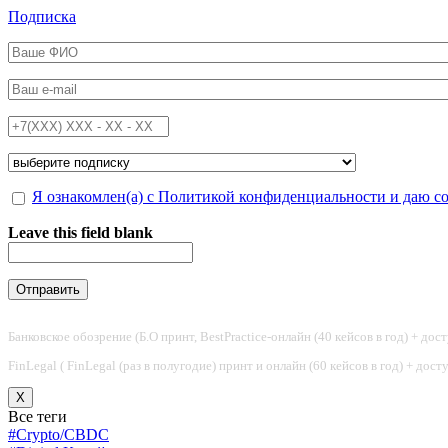
Перейти к основному содержанию
Подписка
ФИО
*
Email
*
Телефон
*
Подписка на
*
Обработка персональных данных
Я ознакомлен(а) с Политикой конфиденциальности и даю с
*
Leave this field blank
Банковское обозрение (Б.О принт, BestPractice-онлайн (40 кейсов в год) + дос
FinLegal ( FinLegal (раз в полугодие) принт и онлайн (60 кейсов в год) + дос
X
Все теги
#Crypto/CBDC