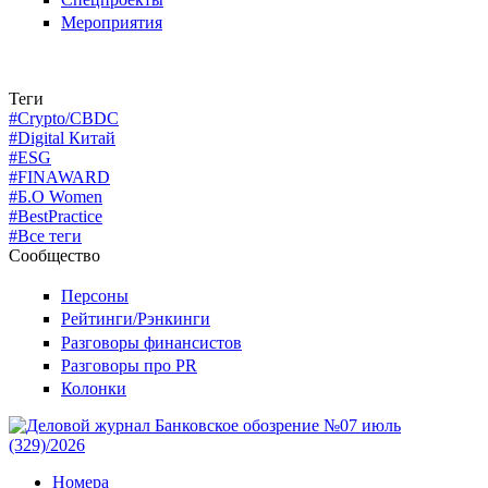
Мероприятия
Теги
#Crypto/CBDC
#Digital Китай
#ESG
#FINAWARD
#Б.О Women
#BestPractice
#Все теги
Сообщество
Персоны
Рейтинги/Рэнкинги
Разговоры финансистов
Разговоры про PR
Колонки
Номера