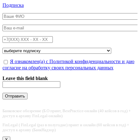
Перейти к основному содержанию
Подписка
ФИО
*
Email
*
Телефон
*
Подписка на
*
Обработка персональных данных
Я ознакомлен(а) с Политикой конфиденциальности и даю
*
согласие на обработку своих персональных данных
Leave this field blank
Банковское обозрение (Б.О принт, BestPractice-онлайн (40 кейсов в год) +
доступ к архиву FinLegal-онлайн)
FinLegal ( FinLegal (раз в полугодие) принт и онлайн (60 кейсов в год) +
доступ к архиву (БанкНадзор)
X