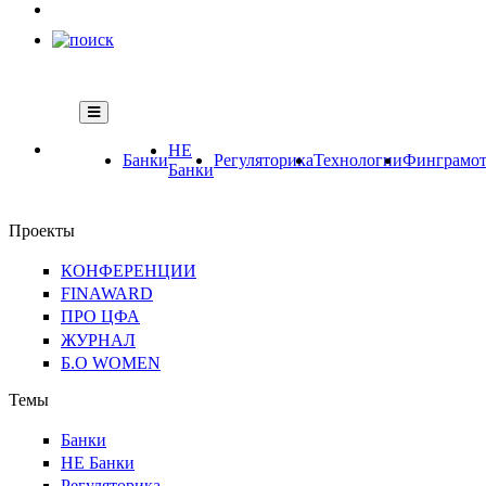
НЕ
Банки
Регуляторика
Технологии
Финграмот
Банки
Проекты
КОНФЕРЕНЦИИ
FINAWARD
ПРО ЦФА
ЖУРНАЛ
Б.О WOMEN
Темы
Банки
НЕ Банки
Регуляторика