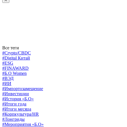
Все теги
#Crypto/CBDC
#Digital Китай
#ESG
#FINAWARD
#Б.О Women
#ВЭД
#ИИ
#Импортозамещение
#Инвестиции
#История «Б.О»
#Итоги года
#Итоги месяца
#Корпкультура/HR
#Лонгриды
#Мероприятия «Б.О»