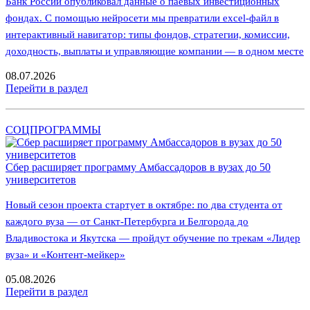
Банк России опубликовал данные о паевых инвестиционных
фондах. С помощью нейросети мы превратили excel-файл в
интерактивный навигатор: типы фондов, стратегии, комиссии,
доходность, выплаты и управляющие компании — в одном месте
08.07.2026
Перейти в раздел
СОЦПРОГРАММЫ
Сбер расширяет программу Амбассадоров в вузах до 50
университетов
Новый сезон проекта стартует в октябре: по два студента от
каждого вуза — от Санкт-Петербурга и Белгорода до
Владивостока и Якутска — пройдут обучение по трекам «Лидер
вуза» и «Контент-мейкер»
05.08.2026
Перейти в раздел