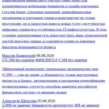
Цифровизация финансового сектора давно перестала
ограничиваться мобильным банкингом и онлайн-платежами.
Сегодня банки, страховые компании, микрофинансовые
организации и платежные сервисы конкурируют не только
продуктами, но и скоростью вывода новых услуг, доступностью
цифровых сервисов и устойчивостью IT-инфраструктуры. В этих
условиях корпоративная сеть перестает быть лишь транспортной
средой передачи данных и становится одним из ключевых
факторов непрерывности бизнеса
Максим Каминский
06.08.2026
ФИНЛИГАЛ
СЭМ без ошибок
Эффективный мониторинг специальных экономических мер
(СЭМ) — уже не опция, а обязанность: только выстроенные
процессы в банках, автоматизация и прозрачная идентификация
подконтрольных структур способны защитить российскую
финансовую систему от внешних шоков
Александр Шепелин
05.08.2026
ИИ не заменит