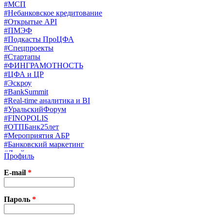
#МСП
#Небанковское кредитование
#Открытые API
#ПМЭФ
#Подкасты ПроЦФА
#Спецпроекты
#Стартапы
#ФИНГРАМОТНОСТЬ
#ЦФА и ЦР
#Эскроу
#BankSummit
#Real-time аналитика и BI
#УральскийФорум
#FINOPOLIS
#ОТПБанк25лет
#Мероприятия АБР
#Банковский маркетинг
#Драйверы страхования
Профиль
#Финконгресс ЦБ
#PB&WM
E-mail
*
#UX/CX
#Экосистемы
X
Пароль
*