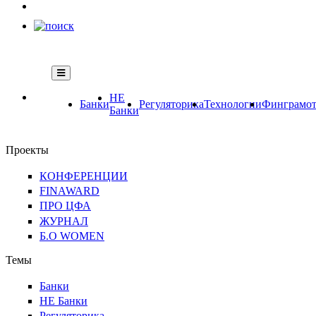
НЕ
Банки
Регуляторика
Технологии
Финграмот
Банки
Проекты
КОНФЕРЕНЦИИ
FINAWARD
ПРО ЦФА
ЖУРНАЛ
Б.О WOMEN
Темы
Банки
НЕ Банки
Регуляторика