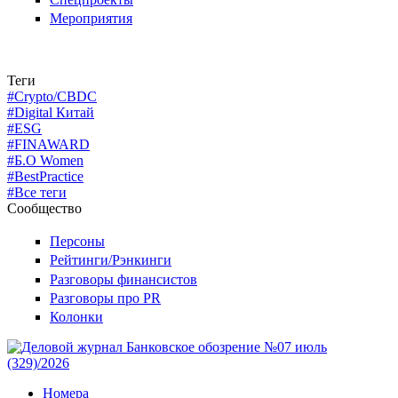
Мероприятия
Теги
#Crypto/CBDC
#Digital Китай
#ESG
#FINAWARD
#Б.О Women
#BestPractice
#Все теги
Сообщество
Персоны
Рейтинги/Рэнкинги
Разговоры финансистов
Разговоры про PR
Колонки
Номера