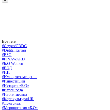
Все теги
#Crypto/CBDC
#Digital Китай
#ESG
#FINAWARD
#Б.О Women
#ВЭД
#ИИ
#Импортозамещение
#Инвестиции
#История «Б.О»
#Итоги года
#Итоги месяца
#Корпкультура/HR
#Лонгриды
#Мероприятия «Б.О»