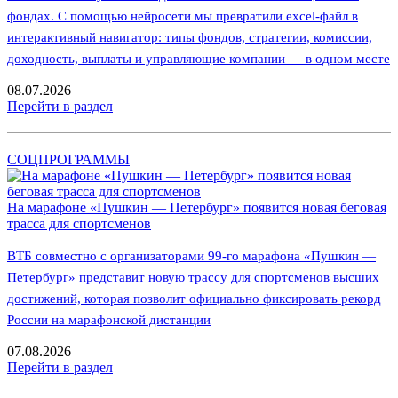
фондах. С помощью нейросети мы превратили excel-файл в
интерактивный навигатор: типы фондов, стратегии, комиссии,
доходность, выплаты и управляющие компании — в одном месте
08.07.2026
Перейти в раздел
СОЦПРОГРАММЫ
На марафоне «Пушкин — Петербург» появится новая беговая
трасса для спортсменов
ВТБ совместно с организаторами 99-го марафона «Пушкин —
Петербург» представит новую трассу для спортсменов высших
достижений, которая позволит официально фиксировать рекорд
России на марафонской дистанции
07.08.2026
Перейти в раздел