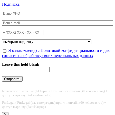
Перейти к основному содержанию
Подписка
ФИО
*
Email
*
Телефон
*
Подписка на
*
Обработка персональных данных
Я ознакомлен(а) с Политикой конфиденциальности и даю
*
согласие на обработку своих персональных данных
Leave this field blank
Банковское обозрение (Б.О принт, BestPractice-онлайн (40 кейсов в год) +
доступ к архиву FinLegal-онлайн)
FinLegal ( FinLegal (раз в полугодие) принт и онлайн (60 кейсов в год) +
доступ к архиву (БанкНадзор)
X