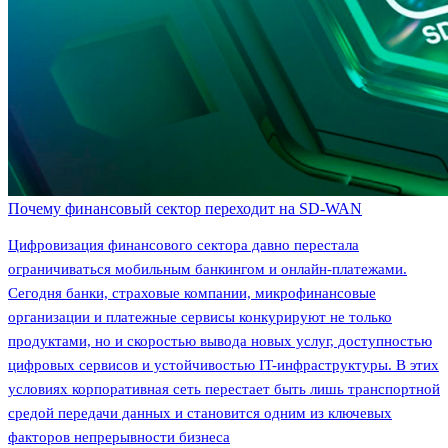
Почему финансовый сектор переходит на SD-WAN
Цифровизация финансового сектора давно перестала
ограничиваться мобильным банкингом и онлайн-платежами.
Сегодня банки, страховые компании, микрофинансовые
организации и платежные сервисы конкурируют не только
продуктами, но и скоростью вывода новых услуг, доступностью
цифровых сервисов и устойчивостью IT-инфраструктуры. В этих
условиях корпоративная сеть перестает быть лишь транспортной
средой передачи данных и становится одним из ключевых
факторов непрерывности бизнеса