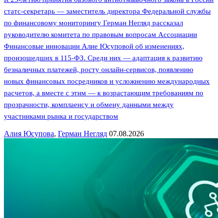
статс-секретарь — заместитель директора Федеральной службы
по финансовому мониторингу Герман Негляд рассказал
руководителю комитета по правовым вопросам Ассоциации
Финансовые инновации Алие Юсуповой об изменениях,
произошедших в 115-ФЗ. Среди них — адаптация к развитию
безналичных платежей, росту онлайн-сервисов, появлению
новых финансовых посредников и усложнению международных
расчетов, а вместе с этим — к возрастающим требованиям по
прозрачности, комплаенсу и обмену данными между
участниками рынка и государством
Алия Юсупова
,
Герман Негляд
07.08.2026