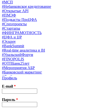
#МСП
#Небанковское кредитование
#Открытые API
#ПМЭФ
#Подкасты ПроЦФА
#Спецпроекты
#Стартапы
#ФИНГРАМОТНОСТЬ
#ЦФА и ЦР
#Эскроу
#BankSummit
#Real-time аналитика и BI
#УральскийФорум
#FINOPOLIS
#ОТПБанк25лет
#Мероприятия АБР
#Банковский маркетинг
#Драйверы страхования
Профиль
#Финконгресс ЦБ
#PB&WM
E-mail
*
#UX/CX
#Экосистемы
X
Пароль
*