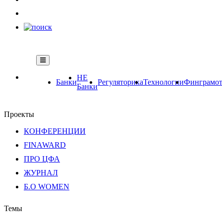
НЕ
Банки
Регуляторика
Технологии
Финграмот
Банки
Проекты
КОНФЕРЕНЦИИ
FINAWARD
ПРО ЦФА
ЖУРНАЛ
Б.О WOMEN
Темы