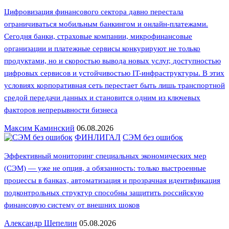
Цифровизация финансового сектора давно перестала
ограничиваться мобильным банкингом и онлайн-платежами.
Сегодня банки, страховые компании, микрофинансовые
организации и платежные сервисы конкурируют не только
продуктами, но и скоростью вывода новых услуг, доступностью
цифровых сервисов и устойчивостью IT-инфраструктуры. В этих
условиях корпоративная сеть перестает быть лишь транспортной
средой передачи данных и становится одним из ключевых
факторов непрерывности бизнеса
Максим Каминский
06.08.2026
ФИНЛИГАЛ
СЭМ без ошибок
Эффективный мониторинг специальных экономических мер
(СЭМ) — уже не опция, а обязанность: только выстроенные
процессы в банках, автоматизация и прозрачная идентификация
подконтрольных структур способны защитить российскую
финансовую систему от внешних шоков
Александр Шепелин
05.08.2026