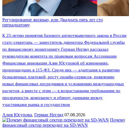
Регулирование жизнью, или Двадцать пять лет сто
пятнадцатому
К 25-летию принятия базового антиотмывочного закона в России
статс-секретарь — заместитель директора Федеральной службы
по финансовому мониторингу Герман Негляд рассказал
руководителю комитета по правовым вопросам Ассоциации
Финансовые инновации Алие Юсуповой об изменениях,
произошедших в 115-ФЗ. Среди них — адаптация к развитию
безналичных платежей, росту онлайн-сервисов, появлению
новых финансовых посредников и усложнению международных
расчетов, а вместе с этим — к возрастающим требованиям по
прозрачности, комплаенсу и обмену данными между
участниками рынка и государством
Алия Юсупова
,
Герман Негляд
07.08.2026
Почему
финансовый сектор переходит на SD-WAN