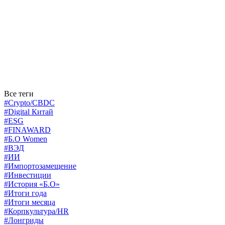
Все теги
#Crypto/CBDC
#Digital Китай
#ESG
#FINAWARD
#Б.О Women
#ВЭД
#ИИ
#Импортозамещение
#Инвестиции
#История «Б.О»
#Итоги года
#Итоги месяца
#Корпкультура/HR
#Лонгриды