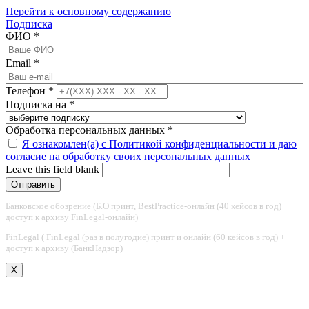
Перейти к основному содержанию
Подписка
ФИО
*
Email
*
Телефон
*
Подписка на
*
Обработка персональных данных
*
Я ознакомлен(а) с Политикой конфиденциальности и даю
согласие на обработку своих персональных данных
Leave this field blank
Банковское обозрение (Б.О принт, BestPractice-онлайн (40 кейсов в год) +
доступ к архиву FinLegal-онлайн)
FinLegal ( FinLegal (раз в полугодие) принт и онлайн (60 кейсов в год) +
доступ к архиву (БанкНадзор)
X