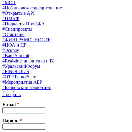
#МСП
#Небанковское кредитование
#Открытые API
#ПМЭФ
#Подкасты ПроЦФА
#Спецпроекты
#Стартапы
#ФИНГРАМОТНОСТЬ
#ЦФА и ЦР
#Эскроу
#BankSummit
#Real-time аналитика и BI
#УральскийФорум
#FINOPOLIS
#ОТПБанк25лет
#Мероприятия АБР
#Банковский маркетинг
#Драйверы страхования
Профиль
#Финконгресс ЦБ
#PB&WM
E-mail
*
#UX/CX
#Экосистемы
X
Пароль
*