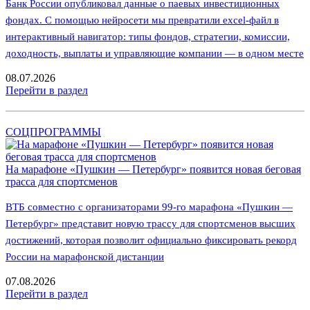
Банк России опубликовал данные о паевых инвестиционных
фондах. С помощью нейросети мы превратили excel-файл в
интерактивный навигатор: типы фондов, стратегии, комиссии,
доходность, выплаты и управляющие компании — в одном месте
08.07.2026
Перейти в раздел
СОЦПРОГРАММЫ
На марафоне «Пушкин — Петербург» появится новая беговая
трасса для спортсменов
ВТБ совместно с организаторами 99-го марафона «Пушкин —
Петербург» представит новую трассу для спортсменов высших
достижений, которая позволит официально фиксировать рекорд
России на марафонской дистанции
07.08.2026
Перейти в раздел