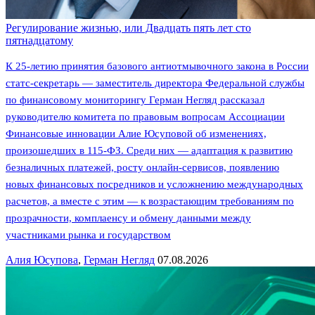
Регулирование жизнью, или Двадцать пять лет сто
пятнадцатому
К 25-летию принятия базового антиотмывочного закона в России
статс-секретарь — заместитель директора Федеральной службы
по финансовому мониторингу Герман Негляд рассказал
руководителю комитета по правовым вопросам Ассоциации
Финансовые инновации Алие Юсуповой об изменениях,
произошедших в 115-ФЗ. Среди них — адаптация к развитию
безналичных платежей, росту онлайн-сервисов, появлению
новых финансовых посредников и усложнению международных
расчетов, а вместе с этим — к возрастающим требованиям по
прозрачности, комплаенсу и обмену данными между
участниками рынка и государством
Алия Юсупова
,
Герман Негляд
07.08.2026