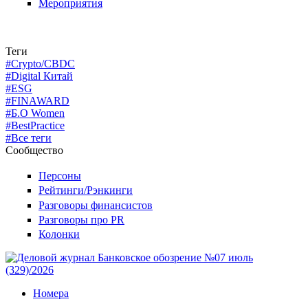
Мероприятия
Теги
#Crypto/CBDC
#Digital Китай
#ESG
#FINAWARD
#Б.О Women
#BestPractice
#Все теги
Сообщество
Персоны
Рейтинги/Рэнкинги
Разговоры финансистов
Разговоры про PR
Колонки
Номера