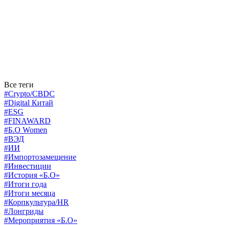
Все теги
#Crypto/CBDC
#Digital Китай
#ESG
#FINAWARD
#Б.О Women
#ВЭД
#ИИ
#Импортозамещение
#Инвестиции
#История «Б.О»
#Итоги года
#Итоги месяца
#Корпкультура/HR
#Лонгриды
#Мероприятия «Б.О»