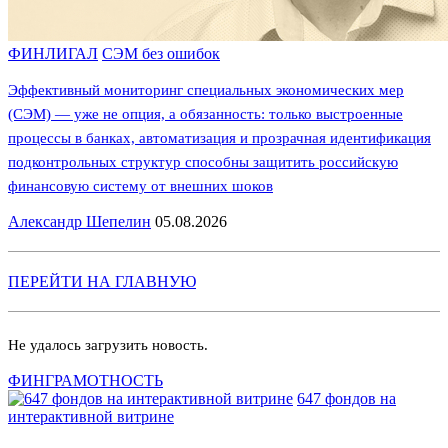
ФИНЛИГАЛ
СЭМ без ошибок
Эффективный мониторинг специальных экономических мер
(СЭМ) — уже не опция, а обязанность: только выстроенные
процессы в банках, автоматизация и прозрачная идентификация
подконтрольных структур способны защитить российскую
финансовую систему от внешних шоков
Александр Шепелин
05.08.2026
ПЕРЕЙТИ НА ГЛАВНУЮ
Не удалось загрузить новость.
ФИНГРАМОТНОСТЬ
647 фондов на
интерактивной витрине