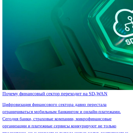
Почему финансовый сектор переходит на SD-WAN
Цифровизация финансового сектора давно перестала
ограничиваться мобильным банкингом и онлайн-платежами.
Сегодня банки, страховые компании, микрофинансовые
организации и платежные сервисы конкурируют не только
продуктами, но и скоростью вывода новых услуг, доступностью