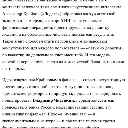
может оказаться столь же неожиданной. Именно в этом
контексте зазвучала тема агентного искусственного интеллекта.
Александр Крайнов («Яндекс») обрисовал контур агентской
экономики — модели, в которой ИИ-агент управляет
финансовыми операциями, ориентируясь не на разметку
людьми, а на объективные числовые показатели результата.
Такой агент способен стать персональным финансовым
консультантом для каждого пользователя — «безумно дорогим»
по качеству, но дешевым за счет масштаба. И эта модель
способна перевернуть не только классический банкинг, но и сами
платформы.
Идея, озвученная Крайновым в финале, — создать регуляторную
«песочницу», в которой агенты смогут, по его выражению,
«резвиться»: формировать продукты, продавать, генерировать
новые проекты.
Владимир Чистюхин,
первый заместитель
председателя Банка России, модерировавший сессию, эту
инициативу поддержал. Похоже, именно там — в
экспериментальном контуре — и проявится та самая третья
форма, которую мы пока даже не можем вообразить.