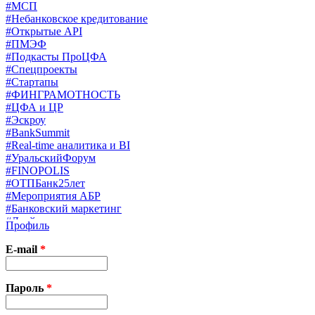
#МСП
#Небанковское кредитование
#Открытые API
#ПМЭФ
#Подкасты ПроЦФА
#Спецпроекты
#Стартапы
#ФИНГРАМОТНОСТЬ
#ЦФА и ЦР
#Эскроу
#BankSummit
#Real-time аналитика и BI
#УральскийФорум
#FINOPOLIS
#ОТПБанк25лет
#Мероприятия АБР
#Банковский маркетинг
#Драйверы страхования
Профиль
#Финконгресс ЦБ
#PB&WM
E-mail
*
#UX/CX
#Экосистемы
X
Пароль
*