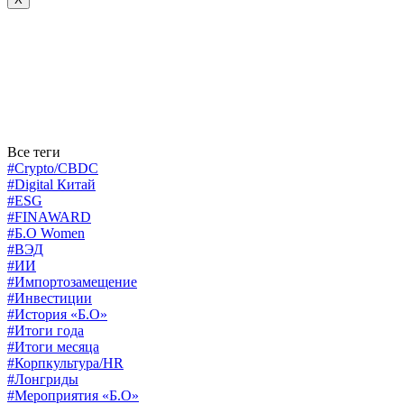
Все теги
#Crypto/CBDC
#Digital Китай
#ESG
#FINAWARD
#Б.О Women
#ВЭД
#ИИ
#Импортозамещение
#Инвестиции
#История «Б.О»
#Итоги года
#Итоги месяца
#Корпкультура/HR
#Лонгриды
#Мероприятия «Б.О»