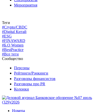
Мероприятия
Теги
#Crypto/CBDC
#Digital Китай
#ESG
#FINAWARD
#Б.О Women
#BestPractice
#Все теги
Сообщество
Персоны
Рейтинги/Рэнкинги
Разговоры финансистов
Разговоры про PR
Колонки
Номера