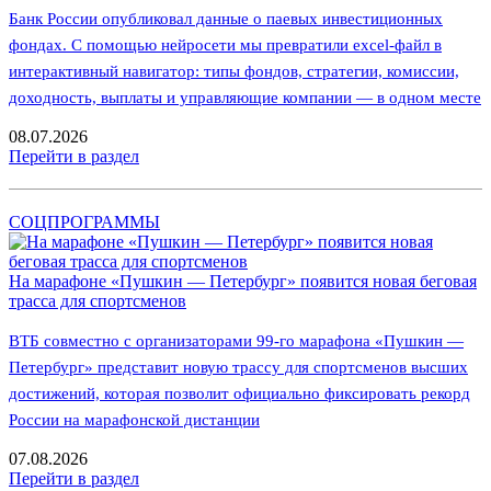
Банк России опубликовал данные о паевых инвестиционных
фондах. С помощью нейросети мы превратили excel-файл в
интерактивный навигатор: типы фондов, стратегии, комиссии,
доходность, выплаты и управляющие компании — в одном месте
08.07.2026
Перейти в раздел
СОЦПРОГРАММЫ
На марафоне «Пушкин — Петербург» появится новая беговая
трасса для спортсменов
ВТБ совместно с организаторами 99-го марафона «Пушкин —
Петербург» представит новую трассу для спортсменов высших
достижений, которая позволит официально фиксировать рекорд
России на марафонской дистанции
07.08.2026
Перейти в раздел