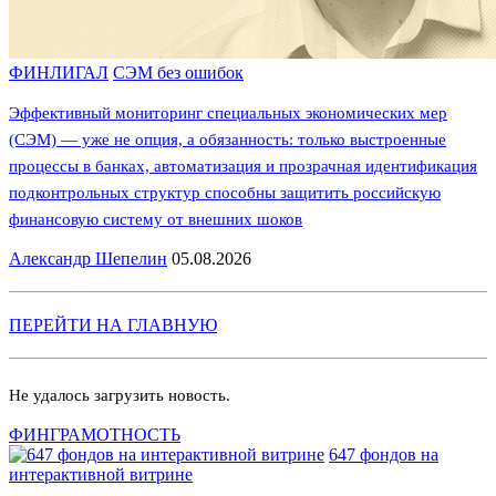
ФИНЛИГАЛ
СЭМ без ошибок
Эффективный мониторинг специальных экономических мер
(СЭМ) — уже не опция, а обязанность: только выстроенные
процессы в банках, автоматизация и прозрачная идентификация
подконтрольных структур способны защитить российскую
финансовую систему от внешних шоков
Александр Шепелин
05.08.2026
ПЕРЕЙТИ НА ГЛАВНУЮ
Не удалось загрузить новость.
ФИНГРАМОТНОСТЬ
647 фондов на
интерактивной витрине