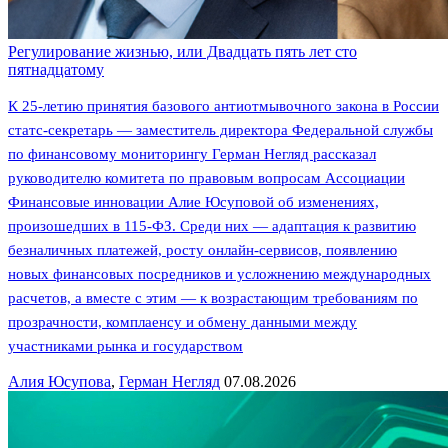
Регулирование жизнью, или Двадцать пять лет сто
пятнадцатому
К 25-летию принятия базового антиотмывочного закона в России
статс-секретарь — заместитель директора Федеральной службы
по финансовому мониторингу Герман Негляд рассказал
руководителю комитета по правовым вопросам Ассоциации
Финансовые инновации Алие Юсуповой об изменениях,
произошедших в 115-ФЗ. Среди них — адаптация к развитию
безналичных платежей, росту онлайн-сервисов, появлению
новых финансовых посредников и усложнению международных
расчетов, а вместе с этим — к возрастающим требованиям по
прозрачности, комплаенсу и обмену данными между
участниками рынка и государством
Алия Юсупова
,
Герман Негляд
07.08.2026