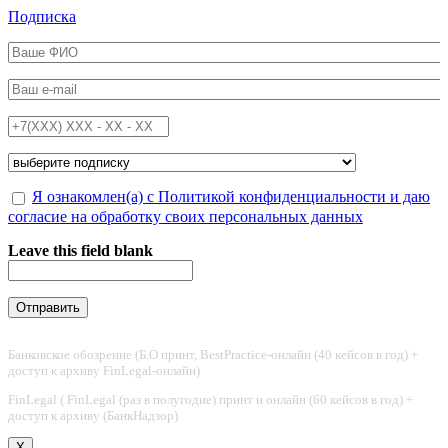
Перейти к основному содержанию
Подписка
ФИО
*
Email
*
Телефон
*
Подписка на
*
Обработка персональных данных
Я ознакомлен(а) с Политикой конфиденциальности и даю
*
согласие на обработку своих персональных данных
Leave this field blank
Банковское обозрение (Б.О принт, BestPractice-онлайн (40 кейсов в год) +
доступ к архиву FinLegal-онлайн)
FinLegal ( FinLegal (раз в полугодие) принт и онлайн (60 кейсов в год) +
доступ к архиву (БанкНадзор)
X