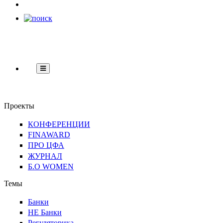
НЕ
Банки
Регуляторика
Технологии
Финграмот
Банки
Проекты
КОНФЕРЕНЦИИ
FINAWARD
ПРО ЦФА
ЖУРНАЛ
Б.О WOMEN
Темы
Банки
НЕ Банки
Регуляторика