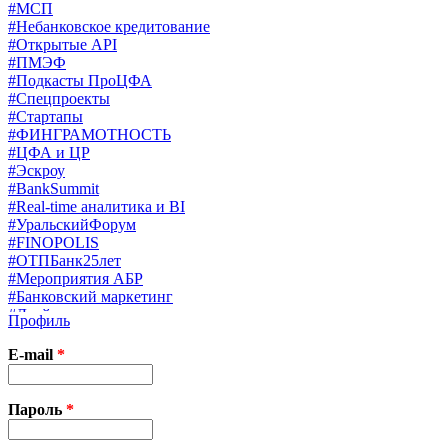
#МСП
#Небанковское кредитование
#Открытые API
#ПМЭФ
#Подкасты ПроЦФА
#Спецпроекты
#Стартапы
#ФИНГРАМОТНОСТЬ
#ЦФА и ЦР
#Эскроу
#BankSummit
#Real-time аналитика и BI
#УральскийФорум
#FINOPOLIS
#ОТПБанк25лет
#Мероприятия АБР
#Банковский маркетинг
#Драйверы страхования
Профиль
#Финконгресс ЦБ
#PB&WM
E-mail
*
#UX/CX
#Экосистемы
X
Пароль
*