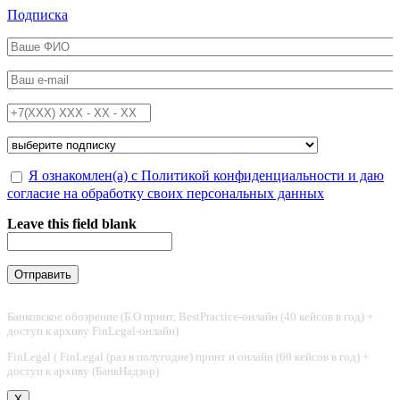
Перейти к основному содержанию
Подписка
ФИО
*
Email
*
Телефон
*
Подписка на
*
Обработка персональных данных
Я ознакомлен(а) с Политикой конфиденциальности и даю
*
согласие на обработку своих персональных данных
Leave this field blank
Банковское обозрение (Б.О принт, BestPractice-онлайн (40 кейсов в год) +
доступ к архиву FinLegal-онлайн)
FinLegal ( FinLegal (раз в полугодие) принт и онлайн (60 кейсов в год) +
доступ к архиву (БанкНадзор)
X