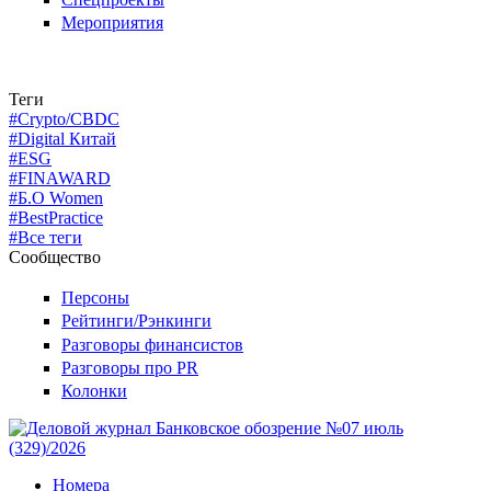
Мероприятия
Теги
#Crypto/CBDC
#Digital Китай
#ESG
#FINAWARD
#Б.О Women
#BestPractice
#Все теги
Сообщество
Персоны
Рейтинги/Рэнкинги
Разговоры финансистов
Разговоры про PR
Колонки
Номера