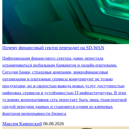
Почему финансовый сектор переходит на SD-WAN
Цифровизация финансового сектора давно перестала
ограничиваться мобильным банкингом и онлайн-платежами.
Сегодня банки, страховые компании, микрофинансовые
организации и платежные сервисы конкурируют не только
продуктами, но и скоростью вывода новых услуг, доступностью
цифровых сервисов и устойчивостью IT-инфраструктуры. В этих
условиях корпоративная сеть перестает быть лишь транспортной
средой передачи данных и становится одним из ключевых
факторов непрерывности бизнеса
Максим Каминский
06.08.2026