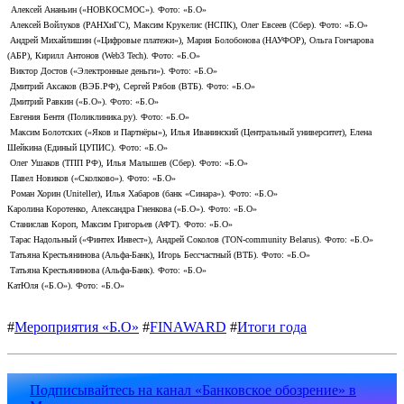
Алексей Ананьин («НОВКОСМОС»). Фото: «Б.О»
Алексей Войлуков (РАНХиГС), Максим Крукелис (НСПК), Олег Евсеев (Сбер). Фото: «Б.О»
Андрей Михайлишин («Цифровые платежи»), Мария Болобонова (НАУФОР), Ольга Гончарова
(АБР), Кирилл Антонов (Web3 Tech). Фото: «Б.О»
Виктор Достов («Электронные деньги»). Фото: «Б.О»
Дмитрий Аксаков (ВЭБ.РФ), Сергей Рябов (ВТБ). Фото: «Б.О»
Дмитрий Равкин («Б.О»). Фото: «Б.О»
Евгения Бентя (Поликлиника.ру). Фото: «Б.О»
Максим Болотских («Яков и Партнёры»), Илья Иванинский (Центральный университет), Елена
Шейкина (Единый ЦУПИС). Фото: «Б.О»
Олег Ушаков (ТПП РФ), Илья Малышев (Сбер). Фото: «Б.О»
Павел Новиков («Сколково»). Фото: «Б.О»
Роман Хорин (Uniteller), Илья Хабаров (банк «Синара»). Фото: «Б.О»
Каролина Коротенко, Александра Гненкова («Б.О»). Фото: «Б.О»
Станислав Короп, Максим Григорьев (АФТ). Фото: «Б.О»
Тарас Надольный («Финтех Инвест»), Андрей Соколов (TON-community Belarus). Фото: «Б.О»
Татьяна Крестьянинова (Альфа-Банк), Игорь Бессчастный (ВТБ). Фото: «Б.О»
Татьяна Крестьянинова (Альфа-Банк). Фото: «Б.О»
КатЮля («Б.О»). Фото: «Б.О»
#
Мероприятия «Б.О»
#
FINAWARD
#
Итоги года
Подписывайтесь на канал «Банковское обозрение» в