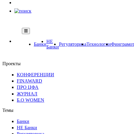
НЕ
Банки
Регуляторика
Технологии
Финграмот
Банки
Проекты
КОНФЕРЕНЦИИ
FINAWARD
ПРО ЦФА
ЖУРНАЛ
Б.О WOMEN
Темы
Банки
НЕ Банки
Регуляторика