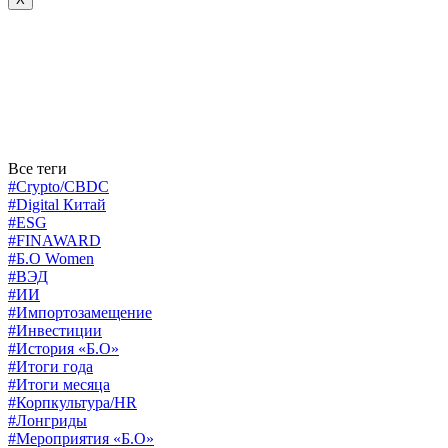
Все теги
#Crypto/CBDC
#Digital Китай
#ESG
#FINAWARD
#Б.О Women
#ВЭД
#ИИ
#Импортозамещение
#Инвестиции
#История «Б.О»
#Итоги года
#Итоги месяца
#Корпкультура/HR
#Лонгриды
#Мероприятия «Б.О»