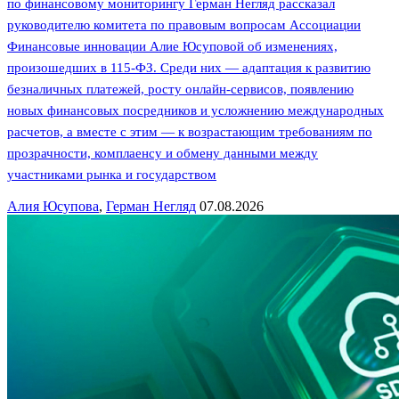
по финансовому мониторингу Герман Негляд рассказал
руководителю комитета по правовым вопросам Ассоциации
Финансовые инновации Алие Юсуповой об изменениях,
произошедших в 115-ФЗ. Среди них — адаптация к развитию
безналичных платежей, росту онлайн-сервисов, появлению
новых финансовых посредников и усложнению международных
расчетов, а вместе с этим — к возрастающим требованиям по
прозрачности, комплаенсу и обмену данными между
участниками рынка и государством
Алия Юсупова
,
Герман Негляд
07.08.2026