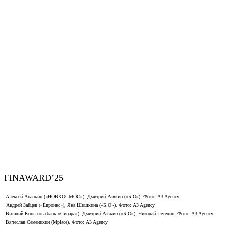
FINAWARD’25
Алексей Ананьин («НОВКОСМОС»), Дмитрий Равкин («Б.О»). Фото: A3 Agency
Андрей Зайцев («Евроинс»), Яна Шишкина («Б.О»). Фото: A3 Agency
Виталий Копысов (банк «Синара»), Дмитрий Равкин («Б.О»), Николай Петелин. Фото: A3 Agency
Вячеслав Семенихин (Mplace). Фото: A3 Agency