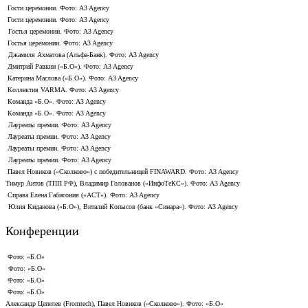
Гости церемонии. Фото: A3 Agency
Гости церемонии. Фото: A3 Agency
Гостья церемонии. Фото: A3 Agency
Гостья церемонии. Фото: A3 Agency
Джамиля Ахматова (Альфа-Банк). Фото: A3 Agency
Дмитрий Равкин («Б.О»). Фото: A3 Agency
Катерина Маслова («Б.О»). Фото: A3 Agency
Коллектив VARMA. Фото: A3 Agency
Команда «Б.О». Фото: A3 Agency
Команда «Б.О». Фото: A3 Agency
Лауреаты премии. Фото: A3 Agency
Лауреаты премии. Фото: A3 Agency
Лауреаты премии. Фото: A3 Agency
Лауреаты премии. Фото: A3 Agency
Павел Новиков («Сколково») с победительницей FINAWARD. Фото: A3 Agency
Тимур Аитов (ТПП РФ), Владимир Голованов («ИнфоТеКС»). Фото: A3 Agency
Справа Елена Габисония («АСТ»). Фото: A3 Agency
Юлия Киданова («Б.О»), Виталий Копысов (банк «Синара»). Фото: A3 Agency
Конференции
Фото: «Б.О»
Фото: «Б.О»
Фото: «Б.О»
Фото: «Б.О»
Александр Цепелев (Fromtech), Павел Новиков («Сколково»). Фото: «Б.О»