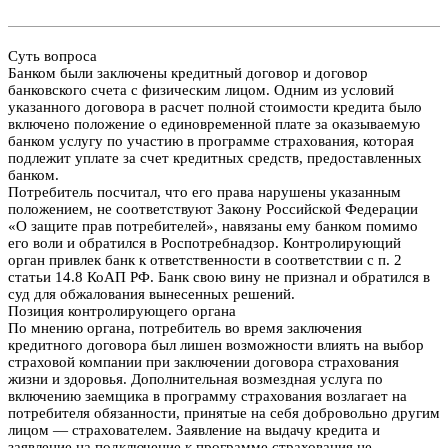
Суть вопроса
Банком были заключены кредитный договор и договор
банковского счета с физическим лицом. Одним из условий
указанного договора в расчет полной стоимости кредита было
включено положение о единовременной плате за оказываемую
банком услугу по участию в программе страхования, которая
подлежит уплате за счет кредитных средств, предоставленных
банком.
Потребитель посчитал, что его права нарушены указанным
положением, не соответствуют Закону Российской Федерации
«О защите прав потребителей», навязаны ему банком помимо
его воли и обратился в Роспотребнадзор. Контролирующий
орган привлек банк к ответственности в соответствии с п. 2
статьи 14.8 КоАП РФ. Банк свою вину не признал и обратился в
суд для обжалования вынесенных решений.
Позиция контролирующего органа
По мнению органа, потребитель во время заключения
кредитного договора был лишен возможности влиять на выбор
страховой компании при заключении договора страхования
жизни и здоровья. Дополнительная возмездная услуга по
включению заемщика в программу страхования возлагает на
потребителя обязанности, принятые на себя добровольно другим
лицом — страхователем. Заявление на выдачу кредита и
заявление на подключение к программе страхования не