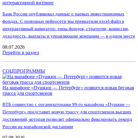
интерактивной витрине
Банк России опубликовал данные о паевых инвестиционных
фондах. С помощью нейросети мы превратили excel-файл в
интерактивный навигатор: типы фондов, стратегии, комиссии,
доходность, выплаты и управляющие компании — в одном месте
08.07.2026
Перейти в раздел
СОЦПРОГРАММЫ
На марафоне «Пушкин — Петербург» появится новая беговая
трасса для спортсменов
ВТБ совместно с организаторами 99-го марафона «Пушкин —
Петербург» представит новую трассу для спортсменов высших
достижений, которая позволит официально фиксировать рекорд
России на марафонской дистанции
07.08.2026