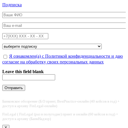
Перейти к основному содержанию
Подписка
ФИО
*
Email
*
Телефон
*
Подписка на
*
Обработка персональных данных
Я ознакомлен(а) с Политикой конфиденциальности и даю
*
согласие на обработку своих персональных данных
Leave this field blank
Банковское обозрение (Б.О принт, BestPractice-онлайн (40 кейсов в год) +
доступ к архиву FinLegal-онлайн)
FinLegal ( FinLegal (раз в полугодие) принт и онлайн (60 кейсов в год) +
доступ к архиву (БанкНадзор)
X