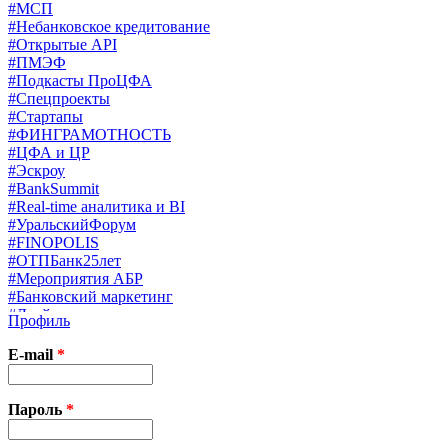
#МСП
#Небанковское кредитование
#Открытые API
#ПМЭФ
#Подкасты ПроЦФА
#Спецпроекты
#Стартапы
#ФИНГРАМОТНОСТЬ
#ЦФА и ЦР
#Эскроу
#BankSummit
#Real-time аналитика и BI
#УральскийФорум
#FINOPOLIS
#ОТПБанк25лет
#Мероприятия АБР
#Банковский маркетинг
#Драйверы страхования
Профиль
#Финконгресс ЦБ
#PB&WM
E-mail
*
#UX/CX
#Экосистемы
X
Пароль
*