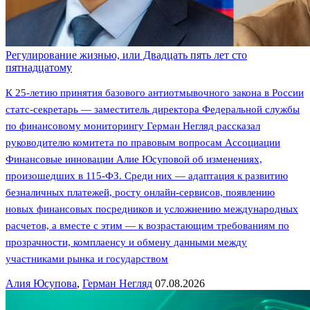
Регулирование жизнью, или Двадцать пять лет сто
пятнадцатому
К 25-летию принятия базового антиотмывочного закона в России
статс-секретарь — заместитель директора Федеральной службы
по финансовому мониторингу Герман Негляд рассказал
руководителю комитета по правовым вопросам Ассоциации
Финансовые инновации Алие Юсуповой об изменениях,
произошедших в 115-ФЗ. Среди них — адаптация к развитию
безналичных платежей, росту онлайн-сервисов, появлению
новых финансовых посредников и усложнению международных
расчетов, а вместе с этим — к возрастающим требованиям по
прозрачности, комплаенсу и обмену данными между
участниками рынка и государством
Алия Юсупова
,
Герман Негляд
07.08.2026