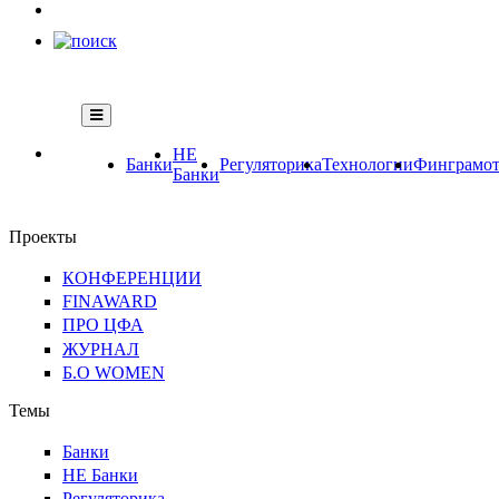
НЕ
Банки
Регуляторика
Технологии
Финграмот
Банки
Проекты
КОНФЕРЕНЦИИ
FINAWARD
ПРО ЦФА
ЖУРНАЛ
Б.О WOMEN
Темы
Банки
НЕ Банки
Регуляторика