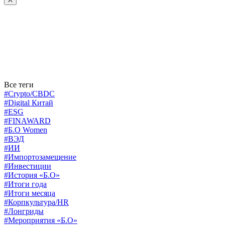
Все теги
#Crypto/CBDC
#Digital Китай
#ESG
#FINAWARD
#Б.О Women
#ВЭД
#ИИ
#Импортозамещение
#Инвестиции
#История «Б.О»
#Итоги года
#Итоги месяца
#Корпкультура/HR
#Лонгриды
#Мероприятия «Б.О»