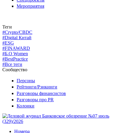
Мероприятия
Теги
#Crypto/CBDC
#Digital Китай
#ESG
#FINAWARD
#Б.О Women
#BestPractice
#Все теги
Сообщество
Персоны
Рейтинги/Рэнкинги
Разговоры финансистов
Разговоры про PR
Колонки
Номера