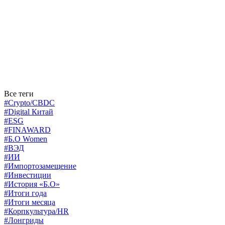
Все теги
#Crypto/CBDC
#Digital Китай
#ESG
#FINAWARD
#Б.О Women
#ВЭД
#ИИ
#Импортозамещение
#Инвестиции
#История «Б.О»
#Итоги года
#Итоги месяца
#Корпкультура/HR
#Лонгриды