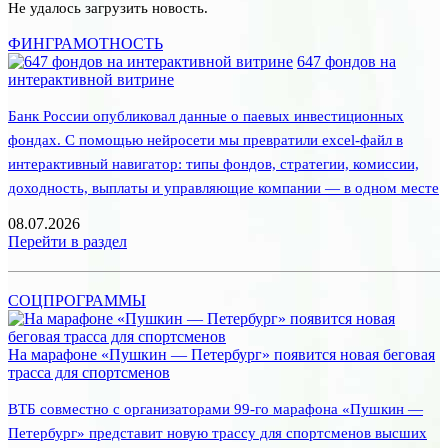
Не удалось загрузить новость.
ФИНГРАМОТНОСТЬ
647 фондов на
интерактивной витрине
Банк России опубликовал данные о паевых инвестиционных
фондах. С помощью нейросети мы превратили excel-файл в
интерактивный навигатор: типы фондов, стратегии, комиссии,
доходность, выплаты и управляющие компании — в одном месте
08.07.2026
Перейти в раздел
СОЦПРОГРАММЫ
На марафоне «Пушкин — Петербург» появится новая беговая
трасса для спортсменов
ВТБ совместно с организаторами 99-го марафона «Пушкин —
Петербург» представит новую трассу для спортсменов высших