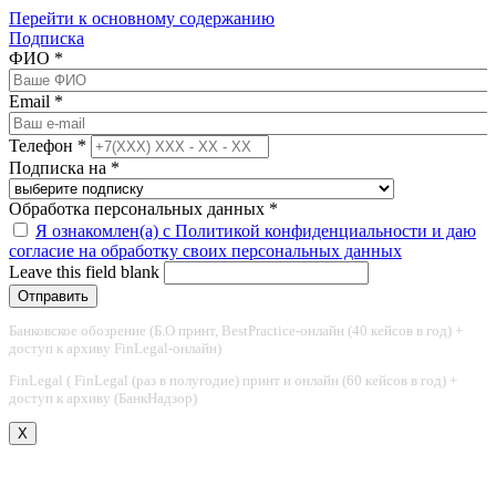
Перейти к основному содержанию
Подписка
ФИО
*
Email
*
Телефон
*
Подписка на
*
Обработка персональных данных
*
Я ознакомлен(а) с Политикой конфиденциальности и даю
согласие на обработку своих персональных данных
Leave this field blank
Банковское обозрение (Б.О принт, BestPractice-онлайн (40 кейсов в год) +
доступ к архиву FinLegal-онлайн)
FinLegal ( FinLegal (раз в полугодие) принт и онлайн (60 кейсов в год) +
доступ к архиву (БанкНадзор)
X