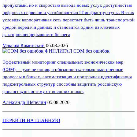
продуктами, но и скоростью вывода новых услуг, доступностью
цифровых сервисов и устойчивостью IT-инфраструктуры. В этих
условиях корпоративная сеть перестает быть лишь транспортной
средой передачи данных и становится одним из ключевых
факторов непрерывности бизнеса
Максим Каминский
06.08.2026
ФИНЛИГАЛ
СЭМ без ошибок
Эффективный мониторинг специальных экономических мер
(СЭМ) — уже не опция, а обязанность: только выстроенные
процессы в банках, автоматизация и прозрачная идентификация
подконтрольных структур способны защитить российскую
финансовую систему от внешних шоков
Александр Шепелин
05.08.2026
ПЕРЕЙТИ НА ГЛАВНУЮ