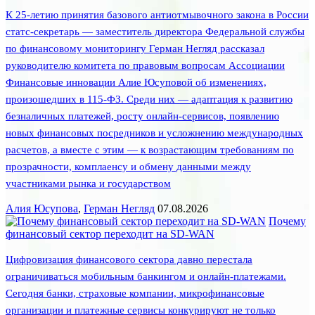
К 25-летию принятия базового антиотмывочного закона в России
статс-секретарь — заместитель директора Федеральной службы
по финансовому мониторингу Герман Негляд рассказал
руководителю комитета по правовым вопросам Ассоциации
Финансовые инновации Алие Юсуповой об изменениях,
произошедших в 115-ФЗ. Среди них — адаптация к развитию
безналичных платежей, росту онлайн-сервисов, появлению
новых финансовых посредников и усложнению международных
расчетов, а вместе с этим — к возрастающим требованиям по
прозрачности, комплаенсу и обмену данными между
участниками рынка и государством
Алия Юсупова
,
Герман Негляд
07.08.2026
Почему
финансовый сектор переходит на SD-WAN
Цифровизация финансового сектора давно перестала
ограничиваться мобильным банкингом и онлайн-платежами.
Сегодня банки, страховые компании, микрофинансовые
организации и платежные сервисы конкурируют не только