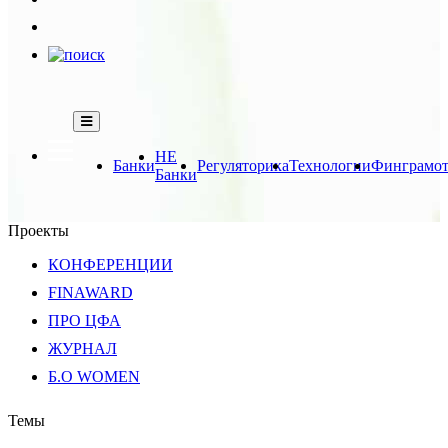
НЕ
Банки
Регуляторика
Технологии
Финграмот
Банки
Проекты
КОНФЕРЕНЦИИ
FINAWARD
ПРО ЦФА
ЖУРНАЛ
Б.О WOMEN
Темы