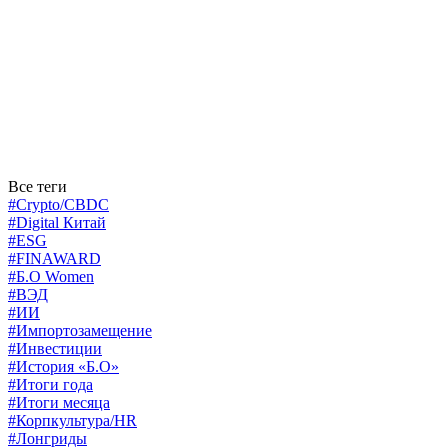
Все теги
#Crypto/CBDC
#Digital Китай
#ESG
#FINAWARD
#Б.О Women
#ВЭД
#ИИ
#Импортозамещение
#Инвестиции
#История «Б.О»
#Итоги года
#Итоги месяца
#Корпкультура/HR
#Лонгриды