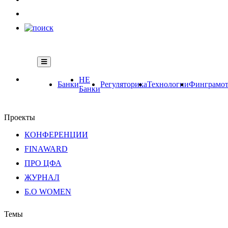
НЕ
Банки
Регуляторика
Технологии
Финграмот
Банки
Проекты
КОНФЕРЕНЦИИ
FINAWARD
ПРО ЦФА
ЖУРНАЛ
Б.О WOMEN
Темы