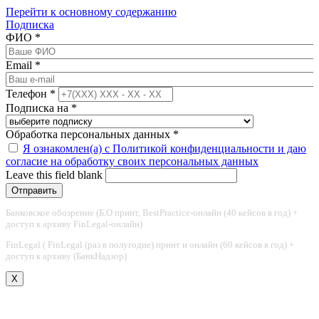
Перейти к основному содержанию
Подписка
ФИО
*
Email
*
Телефон
*
Подписка на
*
Обработка персональных данных
*
Я ознакомлен(а) с Политикой конфиденциальности и даю
согласие на обработку своих персональных данных
Leave this field blank
Банковское обозрение (Б.О принт, BestPractice-онлайн (40 кейсов в год) +
доступ к архиву FinLegal-онлайн)
FinLegal ( FinLegal (раз в полугодие) принт и онлайн (60 кейсов в год) +
доступ к архиву (БанкНадзор)
X