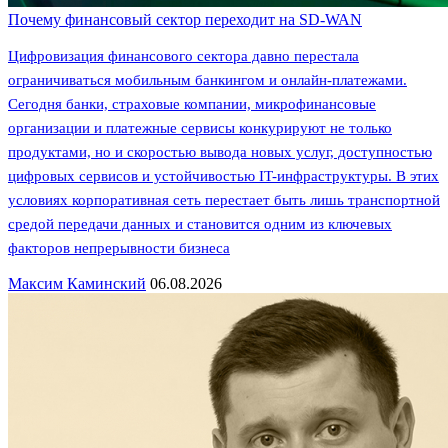
Почему финансовый сектор переходит на SD-WAN
Цифровизация финансового сектора давно перестала
ограничиваться мобильным банкингом и онлайн-платежами.
Сегодня банки, страховые компании, микрофинансовые
организации и платежные сервисы конкурируют не только
продуктами, но и скоростью вывода новых услуг, доступностью
цифровых сервисов и устойчивостью IT-инфраструктуры. В этих
условиях корпоративная сеть перестает быть лишь транспортной
средой передачи данных и становится одним из ключевых
факторов непрерывности бизнеса
Максим Каминский
06.08.2026