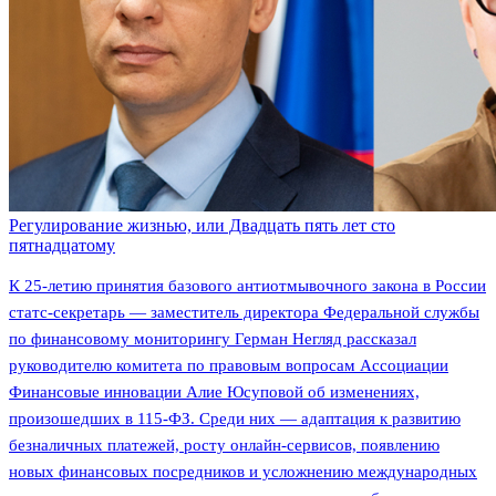
Регулирование жизнью, или Двадцать пять лет сто
пятнадцатому
К 25-летию принятия базового антиотмывочного закона в России
статс-секретарь — заместитель директора Федеральной службы
по финансовому мониторингу Герман Негляд рассказал
руководителю комитета по правовым вопросам Ассоциации
Финансовые инновации Алие Юсуповой об изменениях,
произошедших в 115-ФЗ. Среди них — адаптация к развитию
безналичных платежей, росту онлайн-сервисов, появлению
новых финансовых посредников и усложнению международных