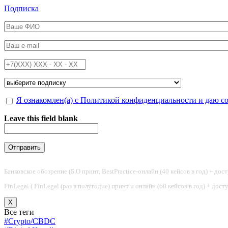
Перейти к основному содержанию
Подписка
ФИО
*
Email
*
Телефон
*
Подписка на
*
Обработка персональных данных
Я ознакомлен(а) с Политикой конфиденциальности и даю с
*
Leave this field blank
Банковское обозрение (Б.О принт, BestPractice-онлайн (40 кейсов в год) + дос
FinLegal ( FinLegal (раз в полугодие) принт и онлайн (60 кейсов в год) + дос
X
Все теги
#Crypto/CBDC