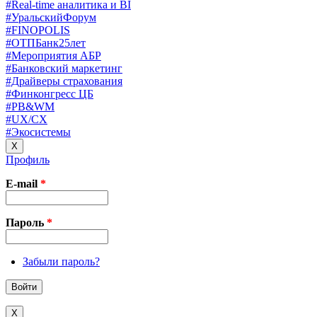
#Real-time аналитика и BI
#УральскийФорум
#FINOPOLIS
#ОТПБанк25лет
#Мероприятия АБР
#Банковский маркетинг
#Драйверы страхования
#Финконгресс ЦБ
#PB&WM
#UX/CX
#Экосистемы
X
Профиль
E-mail
*
Пароль
*
Забыли пароль?
X