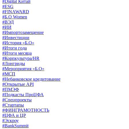
#Digital Китай
#ESG
#FINAWARD
#Б.О Women
#ВЭД
#ИИ
#Импортозамещение
#Инвестиции
#История «Б.О»
#Итоги года
#Итоги месяца
#Корпкультура/HR
#Лонгриды
#Мероприятия «Б.О»
#МСП
#Небанковское кредитование
#Открытые API
#ПМЭФ
#Подкасты ПроЦФА
#Спецпроекты
#Стартапы
#ФИНГРАМОТНОСТЬ
#ЦФА и ЦР
#Эскроу
#BankSummit