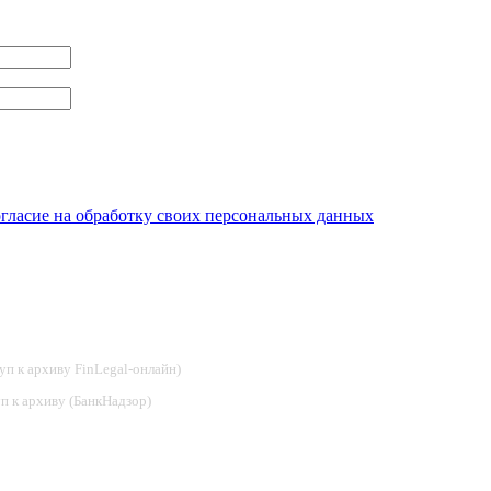
огласие на обработку своих персональных данных
туп к архиву FinLegal-онлайн)
туп к архиву (БанкНадзор)