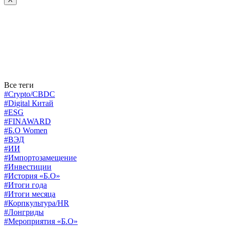
Все теги
#Crypto/CBDC
#Digital Китай
#ESG
#FINAWARD
#Б.О Women
#ВЭД
#ИИ
#Импортозамещение
#Инвестиции
#История «Б.О»
#Итоги года
#Итоги месяца
#Корпкультура/HR
#Лонгриды
#Мероприятия «Б.О»