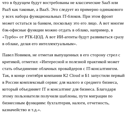
что в будущем будут востребованы не классические SaaS или
PaaS как таковые, а BaaS. Это следует из примерно одинакового
у всех набора функциональных IT-блоков. При этом фронт
может остаться за банком, поскольку это его лицо. А вот многие
бэк-офисные функции можно отдать в облако, например, в
«Турбо» от РТК-ЦОД. А вот ИИ-агенты будут развиваться сразу
в облаке, делая его интеллектуальным».
Павел Новиков, не отметая выпущенных в его сторону стрел с
критикой, отметил: «Интересной и полезной практикой может
стать объединение облачных провайдеров с IT-консалтингом.
Так, в конце сентября компании К2 Cloud и Б1 запустили первый
в России комплексный сервис для малого и среднего бизнеса,
который объединяет IT и консалтинг для бизнеса. Благодаря
этому пользователи получили шаблоны, пути миграции по
бизнесовым функциям: бухгалтерия, налоги, отчетность,
казначейство и т.д.».