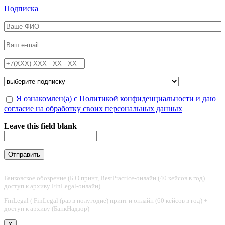
Перейти к основному содержанию
Подписка
ФИО
*
Email
*
Телефон
*
Подписка на
*
Обработка персональных данных
Я ознакомлен(а) с Политикой конфиденциальности и даю
*
согласие на обработку своих персональных данных
Leave this field blank
Банковское обозрение (Б.О принт, BestPractice-онлайн (40 кейсов в год) +
доступ к архиву FinLegal-онлайн)
FinLegal ( FinLegal (раз в полугодие) принт и онлайн (60 кейсов в год) +
доступ к архиву (БанкНадзор)
X