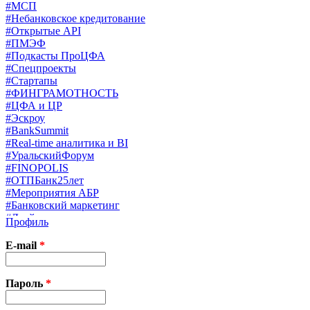
#МСП
#Небанковское кредитование
#Открытые API
#ПМЭФ
#Подкасты ПроЦФА
#Спецпроекты
#Стартапы
#ФИНГРАМОТНОСТЬ
#ЦФА и ЦР
#Эскроу
#BankSummit
#Real-time аналитика и BI
#УральскийФорум
#FINOPOLIS
#ОТПБанк25лет
#Мероприятия АБР
#Банковский маркетинг
#Драйверы страхования
Профиль
#Финконгресс ЦБ
#PB&WM
E-mail
*
#UX/CX
#Экосистемы
X
Пароль
*