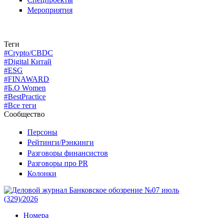
Мероприятия
Теги
#Crypto/CBDC
#Digital Китай
#ESG
#FINAWARD
#Б.О Women
#BestPractice
#Все теги
Сообщество
Персоны
Рейтинги/Рэнкинги
Разговоры финансистов
Разговоры про PR
Колонки
Номера