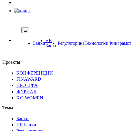
НЕ
Банки
Регуляторика
Технологии
Финграмот
Банки
Проекты
КОНФЕРЕНЦИИ
FINAWARD
ПРО ЦФА
ЖУРНАЛ
Б.О WOMEN
Темы
Банки
НЕ Банки
Регуляторика