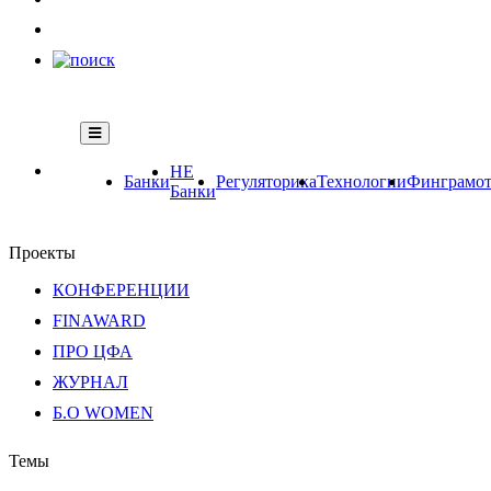
НЕ
Банки
Регуляторика
Технологии
Финграмот
Банки
Проекты
КОНФЕРЕНЦИИ
FINAWARD
ПРО ЦФА
ЖУРНАЛ
Б.О WOMEN
Темы