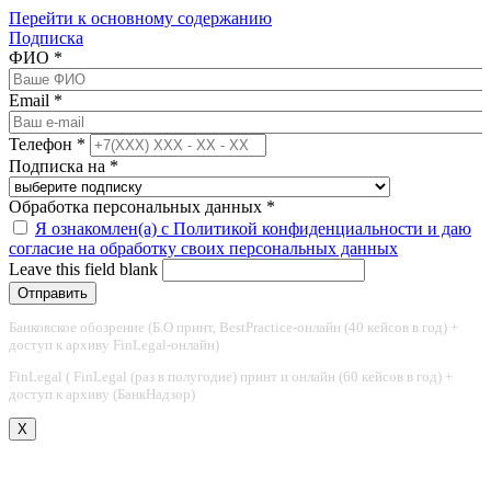
Перейти к основному содержанию
Подписка
ФИО
*
Email
*
Телефон
*
Подписка на
*
Обработка персональных данных
*
Я ознакомлен(а) с Политикой конфиденциальности и даю
согласие на обработку своих персональных данных
Leave this field blank
Банковское обозрение (Б.О принт, BestPractice-онлайн (40 кейсов в год) +
доступ к архиву FinLegal-онлайн)
FinLegal ( FinLegal (раз в полугодие) принт и онлайн (60 кейсов в год) +
доступ к архиву (БанкНадзор)
X