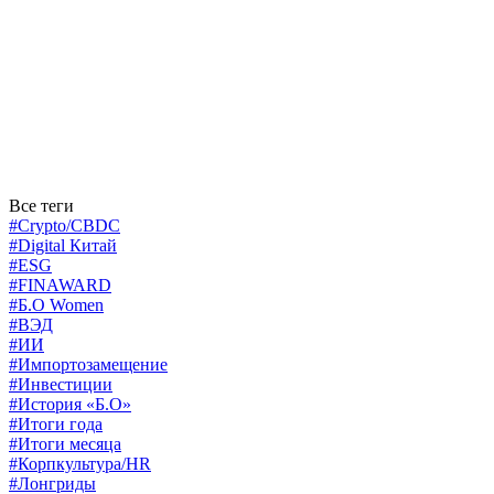
Все теги
#Crypto/CBDC
#Digital Китай
#ESG
#FINAWARD
#Б.О Women
#ВЭД
#ИИ
#Импортозамещение
#Инвестиции
#История «Б.О»
#Итоги года
#Итоги месяца
#Корпкультура/HR
#Лонгриды