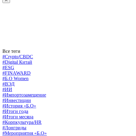
Все теги
#Crypto/CBDC
#Digital Китай
#ESG
#FINAWARD
#Б.О Women
#ВЭД
#ИИ
#Импортозамещение
#Инвестиции
#История «Б.О»
#Итоги года
#Итоги месяца
#Корпкультура/HR
#Лонгриды
#Мероприятия «Б.О»