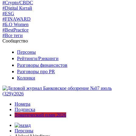
#Crypto/CBDC
#Digital Китай
#ESG
#FINAWARD
#Б.О Women
#BestPractice
#Все теги
Сообщество
Персоны
Рейтинги/Рэнкинги
Разговоры финансистов
Разговоры про PR
Колонки
Номера
Подписка
Тематический план 2026
Персоны