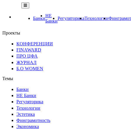
НЕ
Банки
Регуляторика
Технологии
Финграмот
Банки
Проекты
КОНФЕРЕНЦИИ
FINAWARD
ПРО ЦФА
ЖУРНАЛ
Б.О WOMEN
Темы
Банки
НЕ Банки
Регуляторика
Технологии
Эстетика
Финграмотность
Экономика