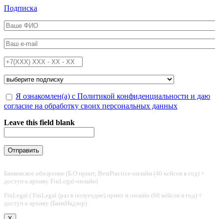
Перейти к основному содержанию
Подписка
ФИО
*
Email
*
Телефон
*
Подписка на
*
Обработка персональных данных
Я ознакомлен(а) с Политикой конфиденциальности и даю
*
согласие на обработку своих персональных данных
Leave this field blank
Банковское обозрение (Б.О принт, BestPractice-онлайн (40 кейсов в год) +
доступ к архиву FinLegal-онлайн)
FinLegal ( FinLegal (раз в полугодие) принт и онлайн (60 кейсов в год) +
доступ к архиву (БанкНадзор)
X