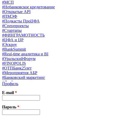
#МСП
#Небанковское кредитование
#Открытые API
#ПМЭФ
#Подкасты ПроЦФА
#Спецпроекты
#Стартапы
#ФИНГРАМОТНОСТЬ
#ЦФА и ЦР
#Эскроу
#BankSummit
#Real-time аналитика и BI
#УральскийФорум
#FINOPOLIS
#ОТПБанк25лет
#Мероприятия АБР
#Банковский маркетинг
#Драйверы страхования
Профиль
#Финконгресс ЦБ
#PB&WM
E-mail
*
#UX/CX
#Экосистемы
X
Пароль
*