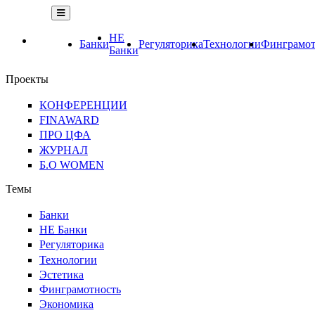
НЕ
Банки
Регуляторика
Технологии
Финграмот
Банки
Проекты
КОНФЕРЕНЦИИ
FINAWARD
ПРО ЦФА
ЖУРНАЛ
Б.О WOMEN
Темы
Банки
НЕ Банки
Регуляторика
Технологии
Эстетика
Финграмотность
Экономика