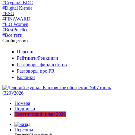
#Crypto/CBDC
#Digital Китай
#ESG
#FINAWARD
#Б.О Women
#BestPractice
#Все теги
Сообщество
Персоны
Рейтинги/Рэнкинги
Разговоры финансистов
Разговоры про PR
Колонки
Номера
Подписка
Тематический план 2026
Персоны