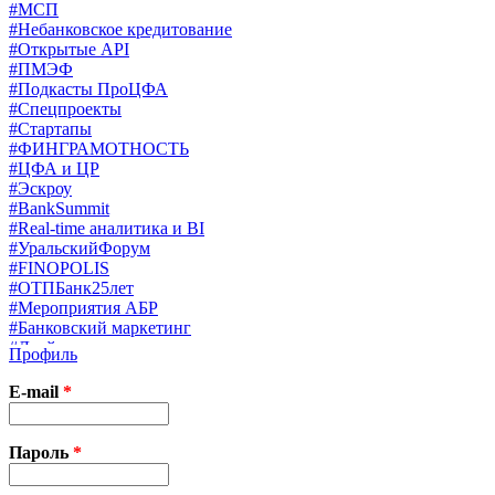
#МСП
#Небанковское кредитование
#Открытые API
#ПМЭФ
#Подкасты ПроЦФА
#Спецпроекты
#Стартапы
#ФИНГРАМОТНОСТЬ
#ЦФА и ЦР
#Эскроу
#BankSummit
#Real-time аналитика и BI
#УральскийФорум
#FINOPOLIS
#ОТПБанк25лет
#Мероприятия АБР
#Банковский маркетинг
#Драйверы страхования
Профиль
#Финконгресс ЦБ
#PB&WM
E-mail
*
#UX/CX
#Экосистемы
X
Пароль
*