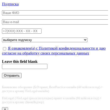
Перейти к основному содержанию
Подписка
ФИО
*
Email
*
Телефон
*
Подписка на
*
Обработка персональных данных
Я ознакомлен(а) с Политикой конфиденциальности и даю
*
согласие на обработку своих персональных данных
Leave this field blank
Банковское обозрение (Б.О принт, BestPractice-онлайн (40 кейсов в год) +
доступ к архиву FinLegal-онлайн)
FinLegal ( FinLegal (раз в полугодие) принт и онлайн (60 кейсов в год) +
доступ к архиву (БанкНадзор)
X