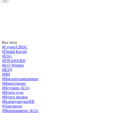
Все теги
#Crypto/CBDC
#Digital Китай
#ESG
#FINAWARD
#Б.О Women
#ВЭД
#ИИ
#Импортозамещение
#Инвестиции
#История «Б.О»
#Итоги года
#Итоги месяца
#Корпкультура/HR
#Лонгриды
#Мероприятия «Б.О»