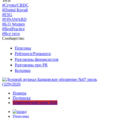
Теги
#Crypto/CBDC
#Digital Китай
#ESG
#FINAWARD
#Б.О Women
#BestPractice
#Все теги
Сообщество
Персоны
Рейтинги/Рэнкинги
Разговоры финансистов
Разговоры про PR
Колонки
Номера
Подписка
Тематический план 2026
Персоны