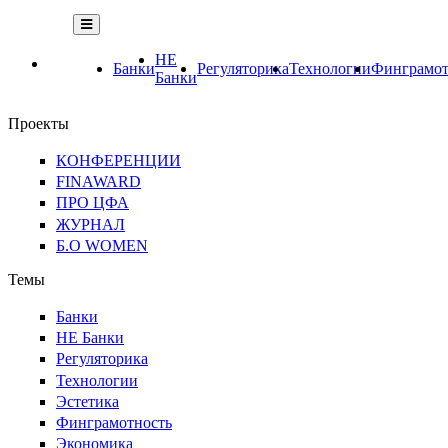
НЕ
Банки
Регуляторика
Технологии
Финграмот
Банки
Проекты
КОНФЕРЕНЦИИ
FINAWARD
ПРО ЦФА
ЖУРНАЛ
Б.О WOMEN
Темы
Банки
НЕ Банки
Регуляторика
Технологии
Эстетика
Финграмотность
Экономика