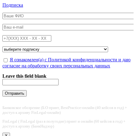
Перейти к основному содержанию
Подписка
ФИО
*
Email
*
Телефон
*
Подписка на
*
Обработка персональных данных
Я ознакомлен(а) с Политикой конфиденциальности и даю
*
согласие на обработку своих персональных данных
Leave this field blank
Банковское обозрение (Б.О принт, BestPractice-онлайн (40 кейсов в год) +
доступ к архиву FinLegal-онлайн)
FinLegal ( FinLegal (раз в полугодие) принт и онлайн (60 кейсов в год) +
доступ к архиву (БанкНадзор)
X