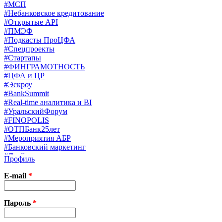
#МСП
#Небанковское кредитование
#Открытые API
#ПМЭФ
#Подкасты ПроЦФА
#Спецпроекты
#Стартапы
#ФИНГРАМОТНОСТЬ
#ЦФА и ЦР
#Эскроу
#BankSummit
#Real-time аналитика и BI
#УральскийФорум
#FINOPOLIS
#ОТПБанк25лет
#Мероприятия АБР
#Банковский маркетинг
#Драйверы страхования
Профиль
#Финконгресс ЦБ
#PB&WM
E-mail
*
#UX/CX
#Экосистемы
X
Пароль
*