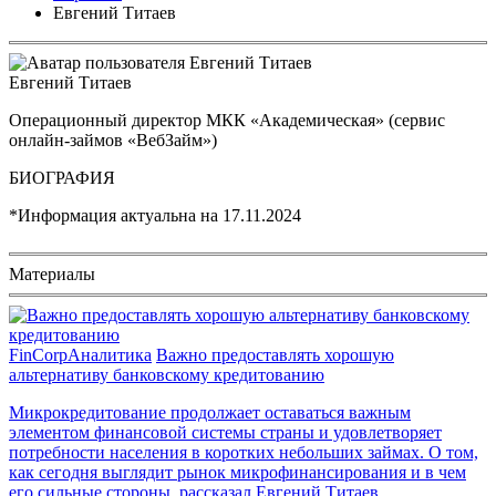
Евгений Титаев
Евгений Титаев
Операционный директор МКК «Академическая» (сервис
онлайн-займов «ВебЗайм»)
БИОГРАФИЯ
*Информация актуальна на
17.11.2024
Материалы
FinCorp
Аналитика
Важно предоставлять хорошую
альтернативу банковскому кредитованию
Микрокредитование продолжает оставаться важным
элементом финансовой системы страны и удовлетворяет
потребности населения в коротких небольших займах. О том,
как сегодня выглядит рынок микрофинансирования и в чем
его сильные стороны, рассказал Евгений Титаев,