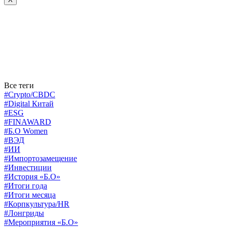
Все теги
#Crypto/CBDC
#Digital Китай
#ESG
#FINAWARD
#Б.О Women
#ВЭД
#ИИ
#Импортозамещение
#Инвестиции
#История «Б.О»
#Итоги года
#Итоги месяца
#Корпкультура/HR
#Лонгриды
#Мероприятия «Б.О»