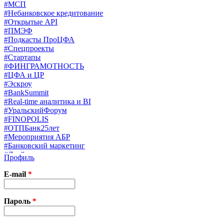
#МСП
#Небанковское кредитование
#Открытые API
#ПМЭФ
#Подкасты ПроЦФА
#Спецпроекты
#Стартапы
#ФИНГРАМОТНОСТЬ
#ЦФА и ЦР
#Эскроу
#BankSummit
#Real-time аналитика и BI
#УральскийФорум
#FINOPOLIS
#ОТПБанк25лет
#Мероприятия АБР
#Банковский маркетинг
#Драйверы страхования
Профиль
#Финконгресс ЦБ
#PB&WM
E-mail
*
#UX/CX
#Экосистемы
X
Пароль
*