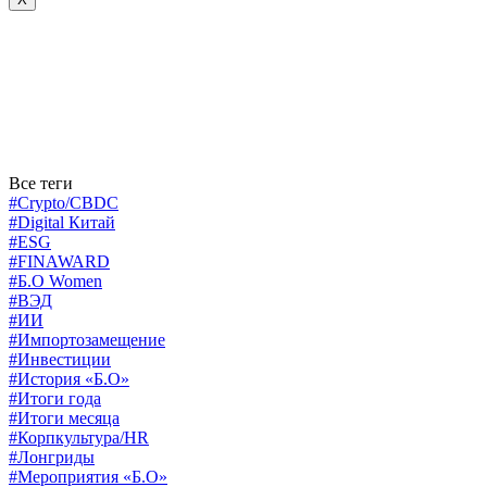
Все теги
#Crypto/CBDC
#Digital Китай
#ESG
#FINAWARD
#Б.О Women
#ВЭД
#ИИ
#Импортозамещение
#Инвестиции
#История «Б.О»
#Итоги года
#Итоги месяца
#Корпкультура/HR
#Лонгриды
#Мероприятия «Б.О»