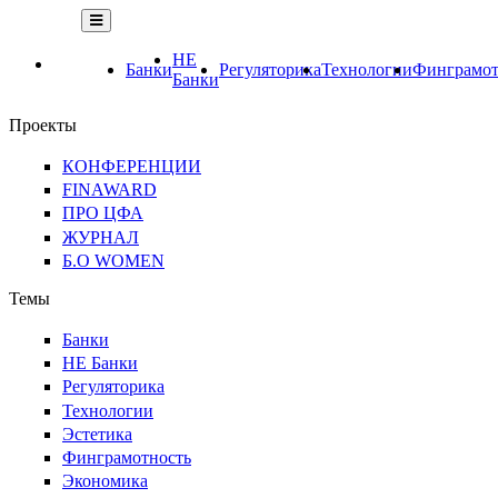
НЕ
Банки
Регуляторика
Технологии
Финграмот
Банки
Проекты
КОНФЕРЕНЦИИ
FINAWARD
ПРО ЦФА
ЖУРНАЛ
Б.О WOMEN
Темы
Банки
НЕ Банки
Регуляторика
Технологии
Эстетика
Финграмотность
Экономика