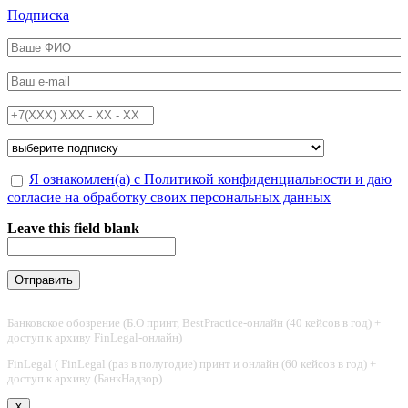
Перейти к основному содержанию
Подписка
ФИО
*
Email
*
Телефон
*
Подписка на
*
Обработка персональных данных
Я ознакомлен(а) с Политикой конфиденциальности и даю
*
согласие на обработку своих персональных данных
Leave this field blank
Банковское обозрение (Б.О принт, BestPractice-онлайн (40 кейсов в год) +
доступ к архиву FinLegal-онлайн)
FinLegal ( FinLegal (раз в полугодие) принт и онлайн (60 кейсов в год) +
доступ к архиву (БанкНадзор)
X