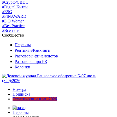
#Crypto/CBDC
#Digital Китай
#ESG
#FINAWARD
#Б.О Women
#BestPractice
#Все теги
Сообщество
Персоны
Рейтинги/Рэнкинги
Разговоры финансистов
Разговоры про PR
Колонки
Номера
Подписка
Тематический план 2026
Персоны