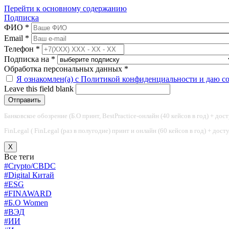
Перейти к основному содержанию
Подписка
ФИО
*
Email
*
Телефон
*
Подписка на
*
Обработка персональных данных
*
Я ознакомлен(а) с Политикой конфиденциальности и даю с
Leave this field blank
Банковское обозрение (Б.О принт, BestPractice-онлайн (40 кейсов в год) + дос
FinLegal ( FinLegal (раз в полугодие) принт и онлайн (60 кейсов в год) + дос
X
Все теги
#Crypto/CBDC
#Digital Китай
#ESG
#FINAWARD
#Б.О Women
#ВЭД
#ИИ