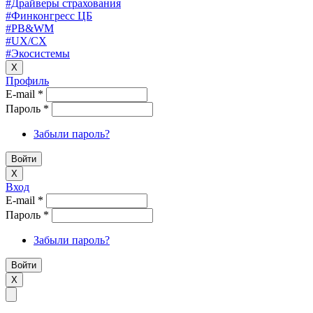
#Драйверы страхования
#Финконгресс ЦБ
#PB&WM
#UX/CX
#Экосистемы
X
Профиль
E-mail
*
Пароль
*
Забыли пароль?
X
Вход
E-mail
*
Пароль
*
Забыли пароль?
X