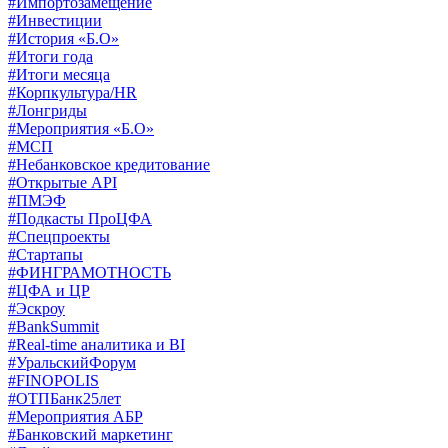
#Импортозамещение
#Инвестиции
#История «Б.О»
#Итоги года
#Итоги месяца
#Корпкультура/HR
#Лонгриды
#Мероприятия «Б.О»
#МСП
#Небанковское кредитование
#Открытые API
#ПМЭФ
#Подкасты ПроЦФА
#Спецпроекты
#Стартапы
#ФИНГРАМОТНОСТЬ
#ЦФА и ЦР
#Эскроу
#BankSummit
#Real-time аналитика и BI
#УральскийФорум
#FINOPOLIS
#ОТПБанк25лет
#Мероприятия АБР
#Банковский маркетинг