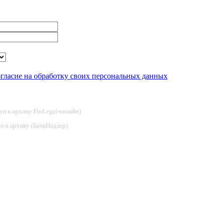
огласие на обработку своих персональных данных
туп к архиву FinLegal-онлайн)
туп к архиву (БанкНадзор)