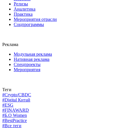
Релизы
Аналитика
Практика
Мероприятия отрасли
Соцпрограммы
Реклама
Модульная реклама
Нативная реклама
Спецпроекты
Мероприятия
Теги
#Crypto/CBDC
#Digital Китай
#ESG
#FINAWARD
#Б.О Women
#BestPractice
#Все теги