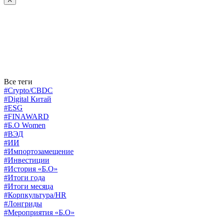
Все теги
#Crypto/CBDC
#Digital Китай
#ESG
#FINAWARD
#Б.О Women
#ВЭД
#ИИ
#Импортозамещение
#Инвестиции
#История «Б.О»
#Итоги года
#Итоги месяца
#Корпкультура/HR
#Лонгриды
#Мероприятия «Б.О»