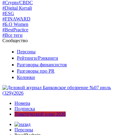
#Crypto/CBDC
#Digital Китай
#ESG
#FINAWARD
#Б.О Women
#BestPractice
#Все теги
Сообщество
Персоны
Рейтинги/Рэнкинги
Разговоры финансистов
Разговоры про PR
Колонки
Номера
Подписка
Тематический план 2026
Персоны