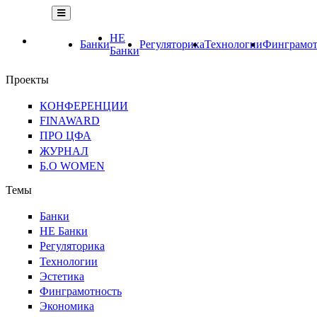
НЕ
Банки
Регуляторика
Технологии
Финграмот
Банки
Проекты
КОНФЕРЕНЦИИ
FINAWARD
ПРО ЦФА
ЖУРНАЛ
Б.О WOMEN
Темы
Банки
НЕ Банки
Регуляторика
Технологии
Эстетика
Финграмотность
Экономика