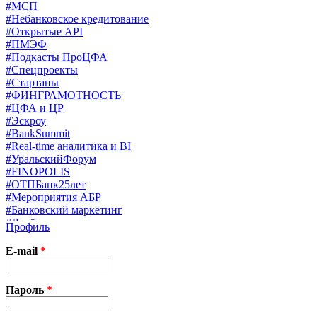
#МСП
#Небанковское кредитование
#Открытые API
#ПМЭФ
#Подкасты ПроЦФА
#Спецпроекты
#Стартапы
#ФИНГРАМОТНОСТЬ
#ЦФА и ЦР
#Эскроу
#BankSummit
#Real-time аналитика и BI
#УральскийФорум
#FINOPOLIS
#ОТПБанк25лет
#Мероприятия АБР
#Банковский маркетинг
#Драйверы страхования
Профиль
#Финконгресс ЦБ
#PB&WM
E-mail
*
#UX/CX
#Экосистемы
X
Пароль
*