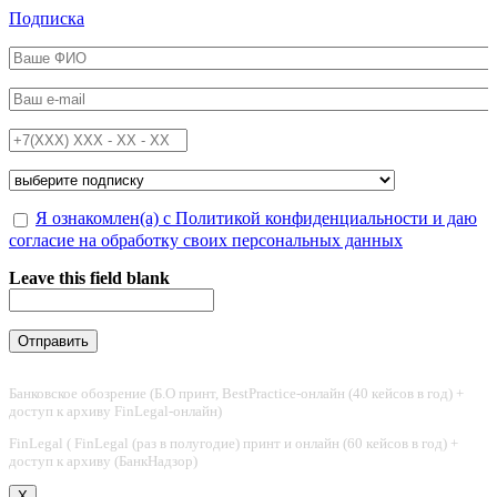
Перейти к основному содержанию
Подписка
ФИО
*
Email
*
Телефон
*
Подписка на
*
Обработка персональных данных
Я ознакомлен(а) с Политикой конфиденциальности и даю
*
согласие на обработку своих персональных данных
Leave this field blank
Банковское обозрение (Б.О принт, BestPractice-онлайн (40 кейсов в год) +
доступ к архиву FinLegal-онлайн)
FinLegal ( FinLegal (раз в полугодие) принт и онлайн (60 кейсов в год) +
доступ к архиву (БанкНадзор)
X