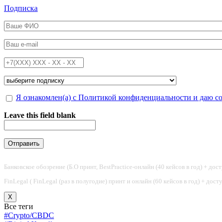
Перейти к основному содержанию
Подписка
ФИО
*
Email
*
Телефон
*
Подписка на
*
Обработка персональных данных
Я ознакомлен(а) с Политикой конфиденциальности и даю с
*
Leave this field blank
Банковское обозрение (Б.О принт, BestPractice-онлайн (40 кейсов в год) + дос
FinLegal ( FinLegal (раз в полугодие) принт и онлайн (60 кейсов в год) + дос
X
Все теги
#Crypto/CBDC