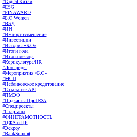
#Digital Китай
#ESG
#FINAWARD
#Б.О Women
#ВЭД
#ИИ
#Импортозамещение
#Инвестиции
#История «Б.О»
#Итоги года
#Итоги месяца
#Корпкультура/HR
#Лонгриды
#Мероприятия «Б.О»
#МСП
#Небанковское кредитование
#Открытые API
#ПМЭФ
#Подкасты ПроЦФА
#Спецпроекты
#Стартапы
#ФИНГРАМОТНОСТЬ
#ЦФА и ЦР
#Эскроу
#BankSummit