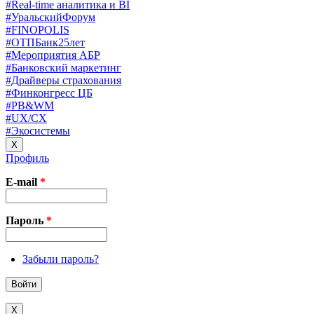
#Real-time аналитика и BI
#УральскийФорум
#FINOPOLIS
#ОТПБанк25лет
#Мероприятия АБР
#Банковский маркетинг
#Драйверы страхования
#Финконгресс ЦБ
#PB&WM
#UX/CX
#Экосистемы
X
Профиль
E-mail
*
Пароль
*
Забыли пароль?
X