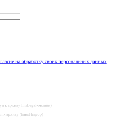
огласие на обработку своих персональных данных
туп к архиву FinLegal-онлайн)
туп к архиву (БанкНадзор)