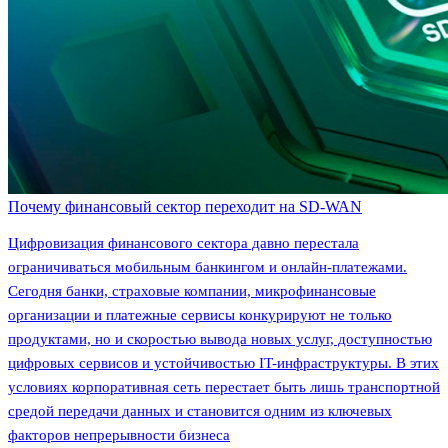
Почему финансовый сектор переходит на SD-WAN
Цифровизация финансового сектора давно перестала
ограничиваться мобильным банкингом и онлайн-платежами.
Сегодня банки, страховые компании, микрофинансовые
организации и платежные сервисы конкурируют не только
продуктами, но и скоростью вывода новых услуг, доступностью
цифровых сервисов и устойчивостью IT-инфраструктуры. В этих
условиях корпоративная сеть перестает быть лишь транспортной
средой передачи данных и становится одним из ключевых
факторов непрерывности бизнеса