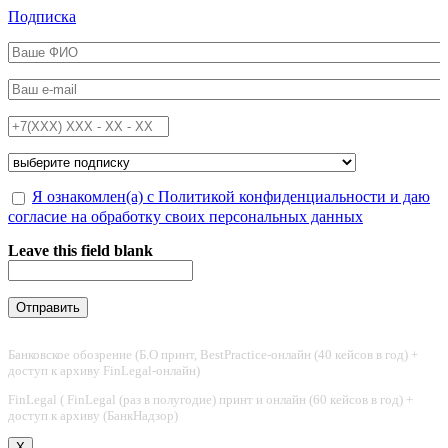
Перейти к основному содержанию
Подписка
ФИО
*
Email
*
Телефон
*
Подписка на
*
Обработка персональных данных
Я ознакомлен(а) с Политикой конфиденциальности и даю
*
согласие на обработку своих персональных данных
Leave this field blank
Банковское обозрение (Б.О принт, BestPractice-онлайн (40 кейсов в год) +
доступ к архиву FinLegal-онлайн)
FinLegal ( FinLegal (раз в полугодие) принт и онлайн (60 кейсов в год) +
доступ к архиву (БанкНадзор)
X