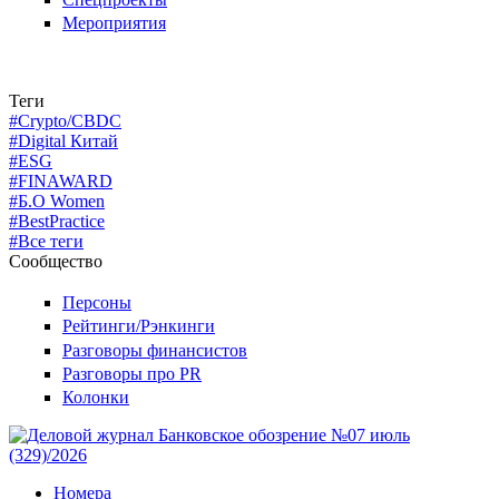
Мероприятия
Теги
#Crypto/CBDC
#Digital Китай
#ESG
#FINAWARD
#Б.О Women
#BestPractice
#Все теги
Сообщество
Персоны
Рейтинги/Рэнкинги
Разговоры финансистов
Разговоры про PR
Колонки
Номера