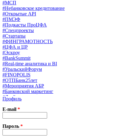
#МСП
#Небанковское кредитование
#Открытые API
#ПМЭФ
#Подкасты ПроЦФА
#Спецпроекты
#Стартапы
#ФИНГРАМОТНОСТЬ
#ЦФА и ЦР
#Эскроу
#BankSummit
#Real-time аналитика и BI
#УральскийФорум
#FINOPOLIS
#ОТПБанк25лет
#Мероприятия АБР
#Банковский маркетинг
#Драйверы страхования
Профиль
#Финконгресс ЦБ
#PB&WM
E-mail
*
#UX/CX
#Экосистемы
X
Пароль
*