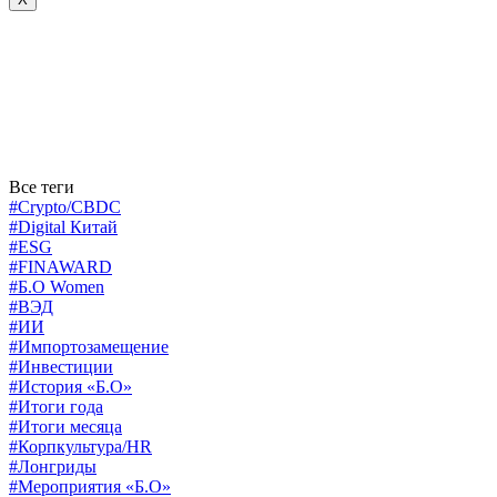
Все теги
#Crypto/CBDC
#Digital Китай
#ESG
#FINAWARD
#Б.О Women
#ВЭД
#ИИ
#Импортозамещение
#Инвестиции
#История «Б.О»
#Итоги года
#Итоги месяца
#Корпкультура/HR
#Лонгриды
#Мероприятия «Б.О»