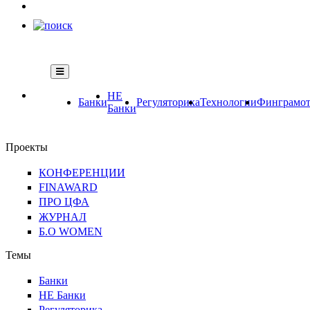
НЕ
Банки
Регуляторика
Технологии
Финграмот
Банки
Проекты
КОНФЕРЕНЦИИ
FINAWARD
ПРО ЦФА
ЖУРНАЛ
Б.О WOMEN
Темы
Банки
НЕ Банки
Регуляторика