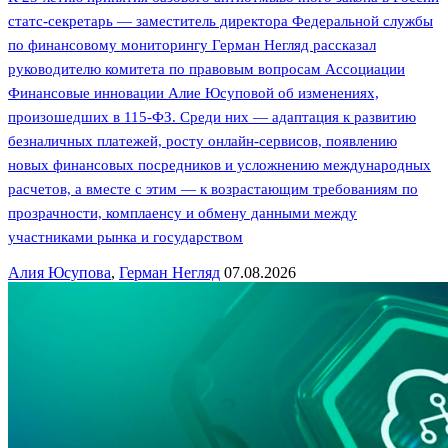
статс-секретарь — заместитель директора Федеральной службы
по финансовому мониторингу Герман Негляд рассказал
руководителю комитета по правовым вопросам Ассоциации
Финансовые инновации Алие Юсуповой об изменениях,
произошедших в 115-ФЗ. Среди них — адаптация к развитию
безналичных платежей, росту онлайн-сервисов, появлению
новых финансовых посредников и усложнению международных
расчетов, а вместе с этим — к возрастающим требованиям по
прозрачности, комплаенсу и обмену данными между
участниками рынка и государством
Алия Юсупова
,
Герман Негляд
07.08.2026