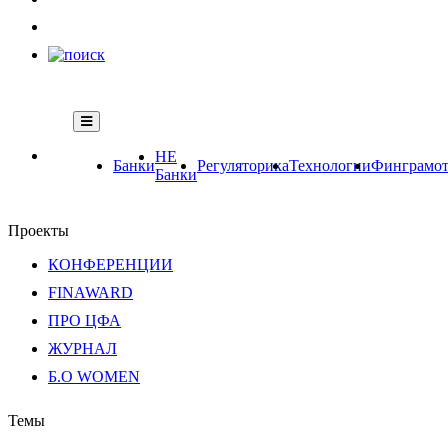
НЕ
Банки
Регуляторика
Технологии
Финграмот
Банки
Проекты
КОНФЕРЕНЦИИ
FINAWARD
ПРО ЦФА
ЖУРНАЛ
Б.О WOMEN
Темы