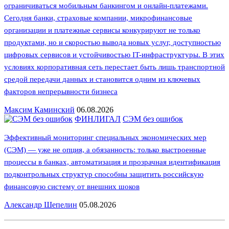
ограничиваться мобильным банкингом и онлайн-платежами.
Сегодня банки, страховые компании, микрофинансовые
организации и платежные сервисы конкурируют не только
продуктами, но и скоростью вывода новых услуг, доступностью
цифровых сервисов и устойчивостью IT-инфраструктуры. В этих
условиях корпоративная сеть перестает быть лишь транспортной
средой передачи данных и становится одним из ключевых
факторов непрерывности бизнеса
Максим Каминский
06.08.2026
ФИНЛИГАЛ
СЭМ без ошибок
Эффективный мониторинг специальных экономических мер
(СЭМ) — уже не опция, а обязанность: только выстроенные
процессы в банках, автоматизация и прозрачная идентификация
подконтрольных структур способны защитить российскую
финансовую систему от внешних шоков
Александр Шепелин
05.08.2026