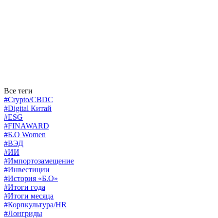
Все теги
#Crypto/CBDC
#Digital Китай
#ESG
#FINAWARD
#Б.О Women
#ВЭД
#ИИ
#Импортозамещение
#Инвестиции
#История «Б.О»
#Итоги года
#Итоги месяца
#Корпкультура/HR
#Лонгриды