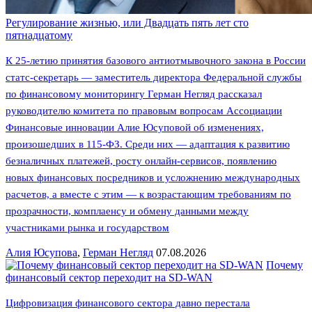
Регулирование жизнью, или Двадцать пять лет сто
пятнадцатому
К 25-летию принятия базового антиотмывочного закона в России
статс-секретарь — заместитель директора Федеральной службы
по финансовому мониторингу Герман Негляд рассказал
руководителю комитета по правовым вопросам Ассоциации
Финансовые инновации Алие Юсуповой об изменениях,
произошедших в 115-ФЗ. Среди них — адаптация к развитию
безналичных платежей, росту онлайн-сервисов, появлению
новых финансовых посредников и усложнению международных
расчетов, а вместе с этим — к возрастающим требованиям по
прозрачности, комплаенсу и обмену данными между
участниками рынка и государством
Алия Юсупова
,
Герман Негляд
07.08.2026
Почему
финансовый сектор переходит на SD-WAN
Цифровизация финансового сектора давно перестала