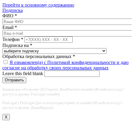
Перейти к основному содержанию
Подписка
ФИО
*
Email
*
Телефон
*
Подписка на
*
Обработка персональных данных
*
Я ознакомлен(а) с Политикой конфиденциальности и даю
согласие на обработку своих персональных данных
Leave this field blank
Банковское обозрение (Б.О принт, BestPractice-онлайн (40 кейсов в год) +
доступ к архиву FinLegal-онлайн)
FinLegal ( FinLegal (раз в полугодие) принт и онлайн (60 кейсов в год) +
доступ к архиву (БанкНадзор)
X