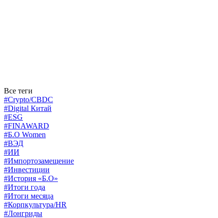
Все теги
#Crypto/CBDC
#Digital Китай
#ESG
#FINAWARD
#Б.О Women
#ВЭД
#ИИ
#Импортозамещение
#Инвестиции
#История «Б.О»
#Итоги года
#Итоги месяца
#Корпкультура/HR
#Лонгриды