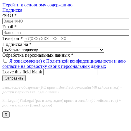
Перейти к основному содержанию
Подписка
ФИО
*
Email
*
Телефон
*
Подписка на
*
Обработка персональных данных
*
Я ознакомлен(а) с Политикой конфиденциальности и даю
согласие на обработку своих персональных данных
Leave this field blank
Банковское обозрение (Б.О принт, BestPractice-онлайн (40 кейсов в год) +
доступ к архиву FinLegal-онлайн)
FinLegal ( FinLegal (раз в полугодие) принт и онлайн (60 кейсов в год) +
доступ к архиву (БанкНадзор)
X