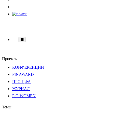
НЕ
Банки
Регуляторика
Технологии
Финграмот
Банки
Проекты
КОНФЕРЕНЦИИ
FINAWARD
ПРО ЦФА
ЖУРНАЛ
Б.О WOMEN
Темы