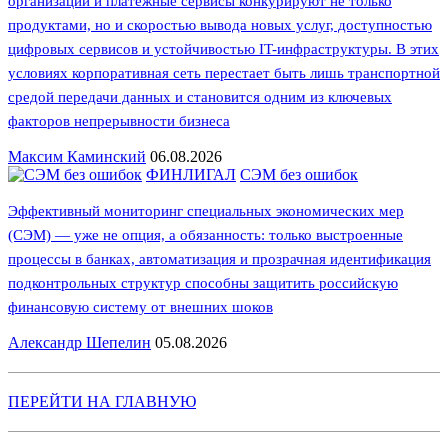
организации и платежные сервисы конкурируют не только
продуктами, но и скоростью вывода новых услуг, доступностью
цифровых сервисов и устойчивостью IT-инфраструктуры. В этих
условиях корпоративная сеть перестает быть лишь транспортной
средой передачи данных и становится одним из ключевых
факторов непрерывности бизнеса
Максим Каминский
06.08.2026
ФИНЛИГАЛ
СЭМ без ошибок
Эффективный мониторинг специальных экономических мер
(СЭМ) — уже не опция, а обязанность: только выстроенные
процессы в банках, автоматизация и прозрачная идентификация
подконтрольных структур способны защитить российскую
финансовую систему от внешних шоков
Александр Шепелин
05.08.2026
ПЕРЕЙТИ НА ГЛАВНУЮ