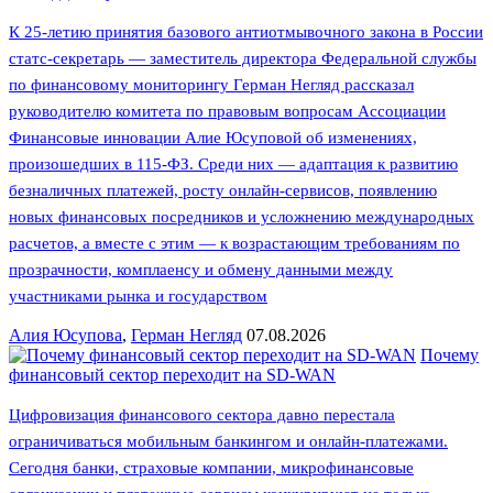
К 25-летию принятия базового антиотмывочного закона в России
статс-секретарь — заместитель директора Федеральной службы
по финансовому мониторингу Герман Негляд рассказал
руководителю комитета по правовым вопросам Ассоциации
Финансовые инновации Алие Юсуповой об изменениях,
произошедших в 115-ФЗ. Среди них — адаптация к развитию
безналичных платежей, росту онлайн-сервисов, появлению
новых финансовых посредников и усложнению международных
расчетов, а вместе с этим — к возрастающим требованиям по
прозрачности, комплаенсу и обмену данными между
участниками рынка и государством
Алия Юсупова
,
Герман Негляд
07.08.2026
Почему
финансовый сектор переходит на SD-WAN
Цифровизация финансового сектора давно перестала
ограничиваться мобильным банкингом и онлайн-платежами.
Сегодня банки, страховые компании, микрофинансовые