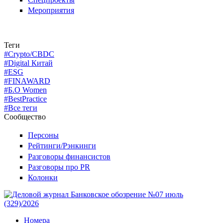
Мероприятия
Теги
#Crypto/CBDC
#Digital Китай
#ESG
#FINAWARD
#Б.О Women
#BestPractice
#Все теги
Сообщество
Персоны
Рейтинги/Рэнкинги
Разговоры финансистов
Разговоры про PR
Колонки
Номера