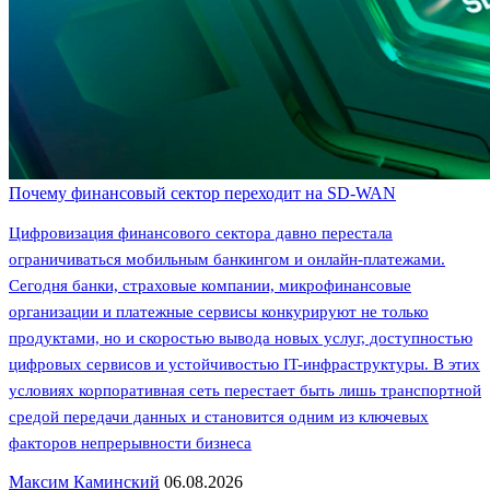
Почему финансовый сектор переходит на SD-WAN
Цифровизация финансового сектора давно перестала
ограничиваться мобильным банкингом и онлайн-платежами.
Сегодня банки, страховые компании, микрофинансовые
организации и платежные сервисы конкурируют не только
продуктами, но и скоростью вывода новых услуг, доступностью
цифровых сервисов и устойчивостью IT-инфраструктуры. В этих
условиях корпоративная сеть перестает быть лишь транспортной
средой передачи данных и становится одним из ключевых
факторов непрерывности бизнеса
Максим Каминский
06.08.2026