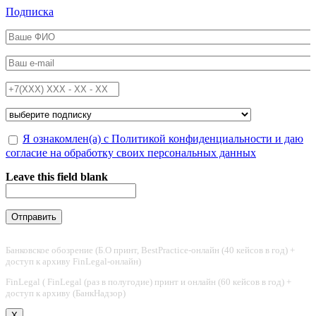
Перейти к основному содержанию
Подписка
ФИО
*
Email
*
Телефон
*
Подписка на
*
Обработка персональных данных
Я ознакомлен(а) с Политикой конфиденциальности и даю
*
согласие на обработку своих персональных данных
Leave this field blank
Банковское обозрение (Б.О принт, BestPractice-онлайн (40 кейсов в год) +
доступ к архиву FinLegal-онлайн)
FinLegal ( FinLegal (раз в полугодие) принт и онлайн (60 кейсов в год) +
доступ к архиву (БанкНадзор)
X