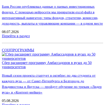
Банк России опубликовал данные о паевых инвестиционных
фондах. С помощью нейросети мы превратили excel-файл в
интерактивный навигатор: типы фондов, стратегии, комиссии,
доходность, выплаты и управляющие компании — в одном месте
08.07.2026
Перейти в раздел
СОЦПРОГРАММЫ
Сбер расширяет программу Амбассадоров в вузах до 50
университетов
Новый сезон проекта стартует в октябре: по два студента от
каждого вуза — от Санкт-Петербурга и Белгорода до
Владивостока и Якутска — пройдут обучение по трекам «Лидер
вуза» и «Контент-мейкер»
05.08.2026
Перейти в раздел