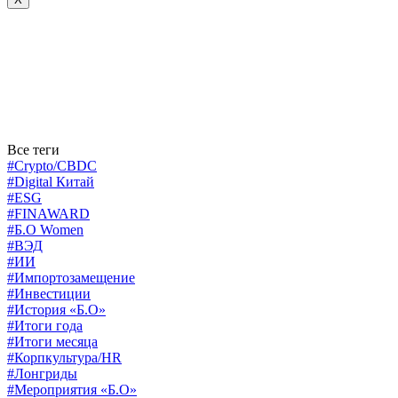
Все теги
#Crypto/CBDC
#Digital Китай
#ESG
#FINAWARD
#Б.О Women
#ВЭД
#ИИ
#Импортозамещение
#Инвестиции
#История «Б.О»
#Итоги года
#Итоги месяца
#Корпкультура/HR
#Лонгриды
#Мероприятия «Б.О»