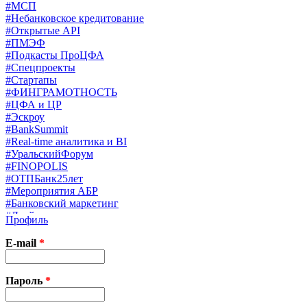
#МСП
#Небанковское кредитование
#Открытые API
#ПМЭФ
#Подкасты ПроЦФА
#Спецпроекты
#Стартапы
#ФИНГРАМОТНОСТЬ
#ЦФА и ЦР
#Эскроу
#BankSummit
#Real-time аналитика и BI
#УральскийФорум
#FINOPOLIS
#ОТПБанк25лет
#Мероприятия АБР
#Банковский маркетинг
#Драйверы страхования
Профиль
#Финконгресс ЦБ
#PB&WM
E-mail
*
#UX/CX
#Экосистемы
X
Пароль
*