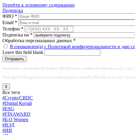
Перейти к основному содержанию
Подписка
ФИО
*
Email
*
Телефон
*
Подписка на
*
Обработка персональных данных
*
Я ознакомлен(а) с Политикой конфиденциальности и даю с
Leave this field blank
Банковское обозрение (Б.О принт, BestPractice-онлайн (40 кейсов в год) + дос
FinLegal ( FinLegal (раз в полугодие) принт и онлайн (60 кейсов в год) + дос
X
Все теги
#Crypto/CBDC
#Digital Китай
#ESG
#FINAWARD
#Б.О Women
#ВЭД
#ИИ