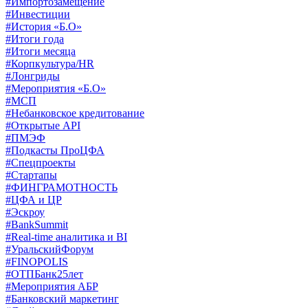
#Импортозамещение
#Инвестиции
#История «Б.О»
#Итоги года
#Итоги месяца
#Корпкультура/HR
#Лонгриды
#Мероприятия «Б.О»
#МСП
#Небанковское кредитование
#Открытые API
#ПМЭФ
#Подкасты ПроЦФА
#Спецпроекты
#Стартапы
#ФИНГРАМОТНОСТЬ
#ЦФА и ЦР
#Эскроу
#BankSummit
#Real-time аналитика и BI
#УральскийФорум
#FINOPOLIS
#ОТПБанк25лет
#Мероприятия АБР
#Банковский маркетинг