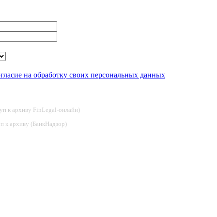
огласие на обработку своих персональных данных
туп к архиву FinLegal-онлайн)
туп к архиву (БанкНадзор)