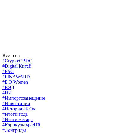
Все теги
#Crypto/CBDC
#Digital Китай
#ESG
#FINAWARD
#Б.О Women
#ВЭД
#ИИ
#Импортозамещение
#Инвестиции
#История «Б.О»
#Итоги года
#Итоги месяца
#Корпкультура/HR
#Лонгриды