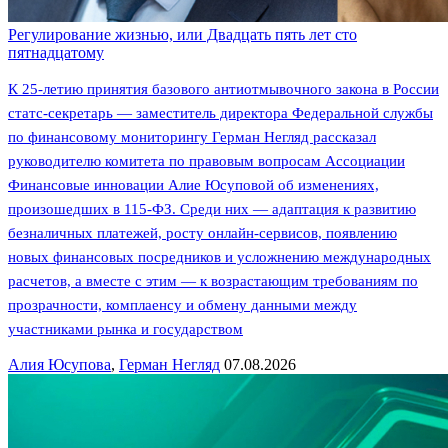
Регулирование жизнью, или Двадцать пять лет сто
пятнадцатому
К 25-летию принятия базового антиотмывочного закона в России
статс-секретарь — заместитель директора Федеральной службы
по финансовому мониторингу Герман Негляд рассказал
руководителю комитета по правовым вопросам Ассоциации
Финансовые инновации Алие Юсуповой об изменениях,
произошедших в 115-ФЗ. Среди них — адаптация к развитию
безналичных платежей, росту онлайн-сервисов, появлению
новых финансовых посредников и усложнению международных
расчетов, а вместе с этим — к возрастающим требованиям по
прозрачности, комплаенсу и обмену данными между
участниками рынка и государством
Алия Юсупова
,
Герман Негляд
07.08.2026