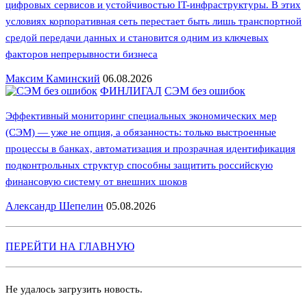
цифровых сервисов и устойчивостью IT-инфраструктуры. В этих
условиях корпоративная сеть перестает быть лишь транспортной
средой передачи данных и становится одним из ключевых
факторов непрерывности бизнеса
Максим Каминский
06.08.2026
ФИНЛИГАЛ
СЭМ без ошибок
Эффективный мониторинг специальных экономических мер
(СЭМ) — уже не опция, а обязанность: только выстроенные
процессы в банках, автоматизация и прозрачная идентификация
подконтрольных структур способны защитить российскую
финансовую систему от внешних шоков
Александр Шепелин
05.08.2026
ПЕРЕЙТИ НА ГЛАВНУЮ
Не удалось загрузить новость.