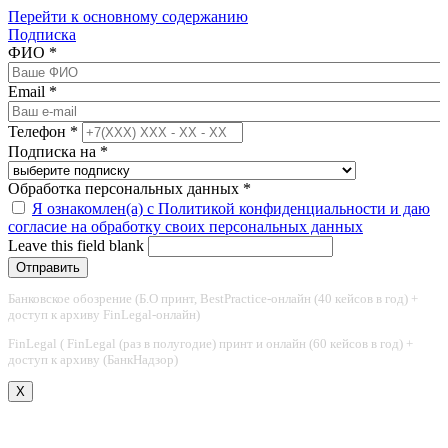
Перейти к основному содержанию
Подписка
ФИО
*
Email
*
Телефон
*
Подписка на
*
Обработка персональных данных
*
Я ознакомлен(а) с Политикой конфиденциальности и даю
согласие на обработку своих персональных данных
Leave this field blank
Банковское обозрение (Б.О принт, BestPractice-онлайн (40 кейсов в год) +
доступ к архиву FinLegal-онлайн)
FinLegal ( FinLegal (раз в полугодие) принт и онлайн (60 кейсов в год) +
доступ к архиву (БанкНадзор)
X