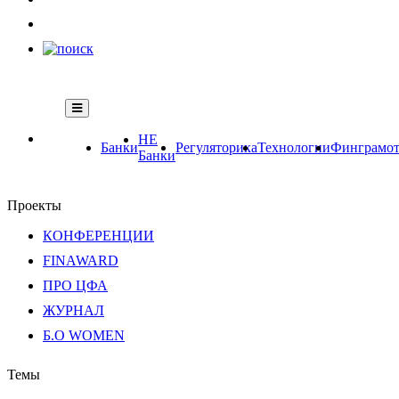
НЕ
Банки
Регуляторика
Технологии
Финграмот
Банки
Проекты
КОНФЕРЕНЦИИ
FINAWARD
ПРО ЦФА
ЖУРНАЛ
Б.О WOMEN
Темы