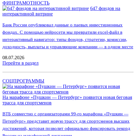
ФИНГРАМОТНОСТЬ
647 фондов на
интерактивной витрине
Банк России опубликовал данные о паевых инвестиционных
фондах. С помощью нейросети мы превратили excel-файл в
интерактивный навигатор: типы фондов, стратегии, комиссии,
доходность, выплаты и управляющие компании — в одном месте
08.07.2026
Перейти в раздел
СОЦПРОГРАММЫ
На марафоне «Пушкин — Петербург» появится новая беговая
трасса для спортсменов
ВТБ совместно с организаторами 99-го марафона «Пушкин —
Петербург» представит новую трассу для спортсменов высших
достижений, которая позволит официально фиксировать рекорд
России на марафонской дистанции