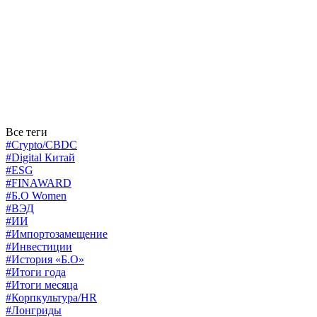
Все теги
#Crypto/CBDC
#Digital Китай
#ESG
#FINAWARD
#Б.О Women
#ВЭД
#ИИ
#Импортозамещение
#Инвестиции
#История «Б.О»
#Итоги года
#Итоги месяца
#Корпкультура/HR
#Лонгриды