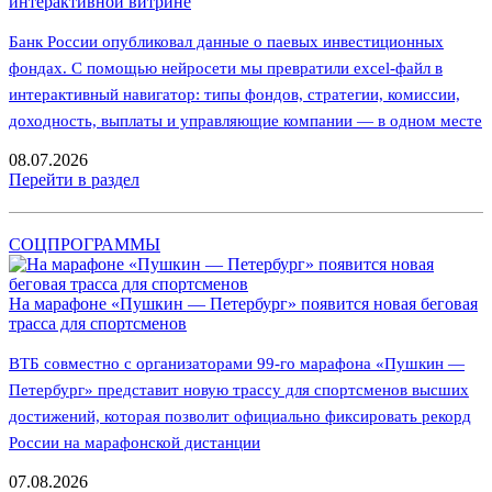
интерактивной витрине
Банк России опубликовал данные о паевых инвестиционных
фондах. С помощью нейросети мы превратили excel-файл в
интерактивный навигатор: типы фондов, стратегии, комиссии,
доходность, выплаты и управляющие компании — в одном месте
08.07.2026
Перейти в раздел
СОЦПРОГРАММЫ
На марафоне «Пушкин — Петербург» появится новая беговая
трасса для спортсменов
ВТБ совместно с организаторами 99-го марафона «Пушкин —
Петербург» представит новую трассу для спортсменов высших
достижений, которая позволит официально фиксировать рекорд
России на марафонской дистанции
07.08.2026