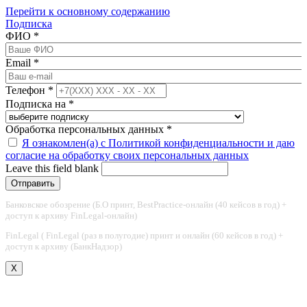
Перейти к основному содержанию
Подписка
ФИО
*
Email
*
Телефон
*
Подписка на
*
Обработка персональных данных
*
Я ознакомлен(а) с Политикой конфиденциальности и даю
согласие на обработку своих персональных данных
Leave this field blank
Банковское обозрение (Б.О принт, BestPractice-онлайн (40 кейсов в год) +
доступ к архиву FinLegal-онлайн)
FinLegal ( FinLegal (раз в полугодие) принт и онлайн (60 кейсов в год) +
доступ к архиву (БанкНадзор)
X