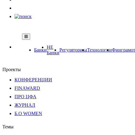
НЕ
Банки
Регуляторика
Технологии
Финграмот
Банки
Проекты
КОНФЕРЕНЦИИ
FINAWARD
ПРО ЦФА
ЖУРНАЛ
Б.О WOMEN
Темы