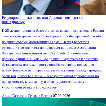
Регулирование жизнью, или Двадцать пять лет сто
пятнадцатому
К 25-летию принятия базового антиотмывочного закона в России
статс-секретарь — заместитель директора Федеральной службы
по финансовому мониторингу Герман Негляд рассказал
руководителю комитета по правовым вопросам Ассоциации
Финансовые инновации Алие Юсуповой об изменениях,
произошедших в 115-ФЗ. Среди них — адаптация к развитию
безналичных платежей, росту онлайн-сервисов, появлению
новых финансовых посредников и усложнению международных
расчетов, а вместе с этим — к возрастающим требованиям по
прозрачности, комплаенсу и обмену данными между
участниками рынка и государством
Алия Юсупова
,
Герман Негляд
07.08.2026