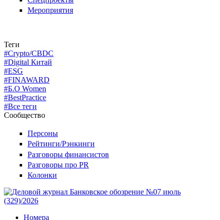
Мероприятия
Теги
#Crypto/CBDC
#Digital Китай
#ESG
#FINAWARD
#Б.О Women
#BestPractice
#Все теги
Сообщество
Персоны
Рейтинги/Рэнкинги
Разговоры финансистов
Разговоры про PR
Колонки
Номера