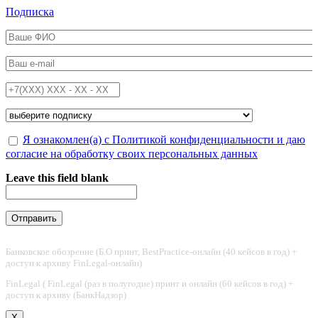
Перейти к основному содержанию
Подписка
ФИО
*
Email
*
Телефон
*
Подписка на
*
Обработка персональных данных
Я ознакомлен(а) с Политикой конфиденциальности и даю
*
согласие на обработку своих персональных данных
Leave this field blank
Банковское обозрение (Б.О принт, BestPractice-онлайн (40 кейсов в год) +
доступ к архиву FinLegal-онлайн)
FinLegal ( FinLegal (раз в полугодие) принт и онлайн (60 кейсов в год) +
доступ к архиву (БанкНадзор)
X