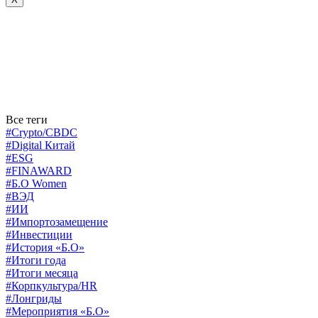
Все теги
#Crypto/CBDC
#Digital Китай
#ESG
#FINAWARD
#Б.О Women
#ВЭД
#ИИ
#Импортозамещение
#Инвестиции
#История «Б.О»
#Итоги года
#Итоги месяца
#Корпкультура/HR
#Лонгриды
#Мероприятия «Б.О»