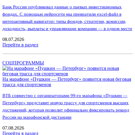
Банк России опубликовал данные о паевых инвестиционных
фондах. С помощью нейросети мы превратили excel-файл в
интерактивный навигатор: типы фондов, стратегии, комиссии,
доходность, выплаты и управляющие компании — в одном месте
08.07.2026
Перейти в раздел
СОЦПРОГРАММЫ
На марафоне «Пушкин — Петербург» появится новая беговая
трасса для спортсменов
ВТБ совместно с организаторами 99-го марафона «Пушкин —
Петербург» представит новую трассу для спортсменов высших
достижений, которая позволит официально фиксировать рекорд
России на марафонской дистанции
07.08.2026
Перейти в раздел