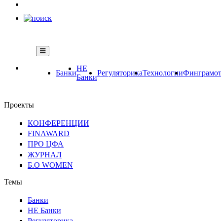
НЕ
Банки
Регуляторика
Технологии
Финграмот
Банки
Проекты
КОНФЕРЕНЦИИ
FINAWARD
ПРО ЦФА
ЖУРНАЛ
Б.О WOMEN
Темы
Банки
НЕ Банки
Регуляторика