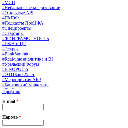
#МСП
#Небанковское кредитование
#Открытые API
#ПМЭФ
#Подкасты ПроЦФА
#Спецпроекты
#Стартапы
#ФИНГРАМОТНОСТЬ
#ЦФА и ЦР
#Эскроу
#BankSummit
#Real-time аналитика и BI
#УральскийФорум
#FINOPOLIS
#ОТПБанк25лет
#Мероприятия АБР
#Банковский маркетинг
#Драйверы страхования
Профиль
#Финконгресс ЦБ
#PB&WM
E-mail
*
#UX/CX
#Экосистемы
X
Пароль
*