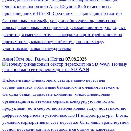
Финансовые инновации Алие Юсуповой об изменениях,
произошедших в 115-ФЗ. Среди них — адаптация к развитию
безналичных платежей, росту онлайн-сервисов, появлению
новых финансовых посредников и усложнению международных
расчетов, а вместе с этим — к возрастающим требованиям по
прозрачности, комплаенсу и обмену данными между
участниками рынка и государством
Алия Юсупова
,
Герман Негляд
07.08.2026
Почему
финансовый сектор переходит на SD-WAN
Цифровизация финансового сектора давно перестала
ограничиваться мобильным банкингом и онлайн-платежами.
Сегодня банки, страховые компании, микрофинансовые
организации и платежные сервисы конкурируют не только
продуктами, но и скоростью вывода новых услуг, доступностью
цифровых сервисов и устойчивостью IT-инфраструктуры. В этих
условиях корпоративная сеть перестает быть лишь транспортной
средой передачи данных и становится одним из ключевых