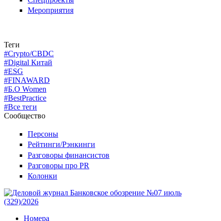
Мероприятия
Теги
#Crypto/CBDC
#Digital Китай
#ESG
#FINAWARD
#Б.О Women
#BestPractice
#Все теги
Сообщество
Персоны
Рейтинги/Рэнкинги
Разговоры финансистов
Разговоры про PR
Колонки
Номера