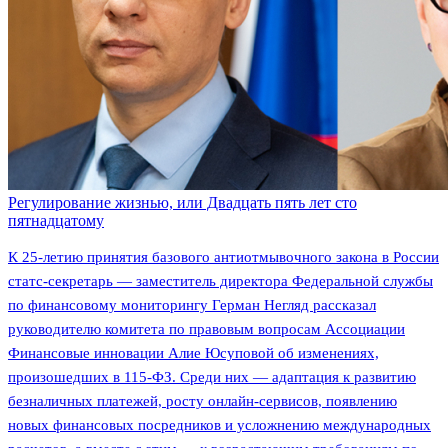
Регулирование жизнью, или Двадцать пять лет сто
пятнадцатому
К 25-летию принятия базового антиотмывочного закона в России
статс-секретарь — заместитель директора Федеральной службы
по финансовому мониторингу Герман Негляд рассказал
руководителю комитета по правовым вопросам Ассоциации
Финансовые инновации Алие Юсуповой об изменениях,
произошедших в 115-ФЗ. Среди них — адаптация к развитию
безналичных платежей, росту онлайн-сервисов, появлению
новых финансовых посредников и усложнению международных