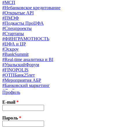
#МСП
#Небанковское кредитование
#Открытые API
#ПМЭФ
#Подкасты ПроЦФА
#Спецпроекты
#Стартапы
#ФИНГРАМОТНОСТЬ
#ЦФА и ЦР
#Эскроу
#BankSummit
#Real-time аналитика и BI
#УральскийФорум
#FINOPOLIS
#ОТПБанк25лет
#Мероприятия АБР
#Банковский маркетинг
#Драйверы страхования
Профиль
#Финконгресс ЦБ
#PB&WM
E-mail
*
#UX/CX
#Экосистемы
X
Пароль
*