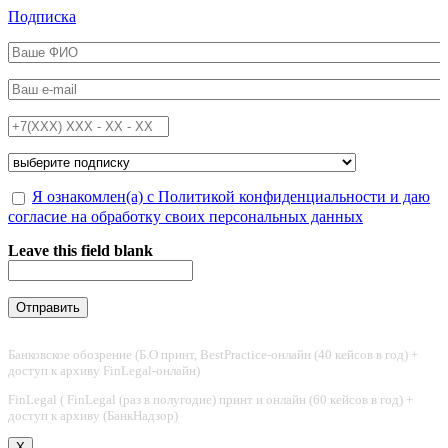
Перейти к основному содержанию
Подписка
ФИО
*
Email
*
Телефон
*
Подписка на
*
Обработка персональных данных
Я ознакомлен(а) с Политикой конфиденциальности и даю
*
согласие на обработку своих персональных данных
Leave this field blank
Банковское обозрение (Б.О принт, BestPractice-онлайн (40 кейсов в год) +
доступ к архиву FinLegal-онлайн)
FinLegal ( FinLegal (раз в полугодие) принт и онлайн (60 кейсов в год) +
доступ к архиву (БанкНадзор)
X