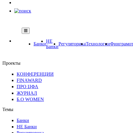
НЕ
Банки
Регуляторика
Технологии
Финграмот
Банки
Проекты
КОНФЕРЕНЦИИ
FINAWARD
ПРО ЦФА
ЖУРНАЛ
Б.О WOMEN
Темы
Банки
НЕ Банки
Регуляторика