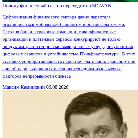
Почему финансовый сектор переходит на SD-WAN
Цифровизация финансового сектора давно перестала
ограничиваться мобильным банкингом и онлайн-платежами.
Сегодня банки, страховые компании, микрофинансовые
организации и платежные сервисы конкурируют не только
продуктами, но и скоростью вывода новых услуг, доступностью
цифровых сервисов и устойчивостью IT-инфраструктуры. В этих
условиях корпоративная сеть перестает быть лишь транспортной
средой передачи данных и становится одним из ключевых
факторов непрерывности бизнеса
Максим Каминский
06.08.2026