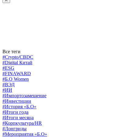
Все теги
#Crypto/CBDC
#Digital Китай
#ESG
#FINAWARD
#Б.О Women
#ВЭД
#ИИ
#Импортозамещение
#Инвестиции
#История «Б.О»
#Итоги года
#Итоги месяца
#Корпкультура/HR
#Лонгриды
#Мероприятия «Б.О»