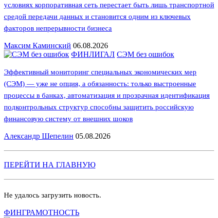
условиях корпоративная сеть перестает быть лишь транспортной
средой передачи данных и становится одним из ключевых
факторов непрерывности бизнеса
Максим Каминский
06.08.2026
ФИНЛИГАЛ
СЭМ без ошибок
Эффективный мониторинг специальных экономических мер
(СЭМ) — уже не опция, а обязанность: только выстроенные
процессы в банках, автоматизация и прозрачная идентификация
подконтрольных структур способны защитить российскую
финансовую систему от внешних шоков
Александр Шепелин
05.08.2026
ПЕРЕЙТИ НА ГЛАВНУЮ
Не удалось загрузить новость.
ФИНГРАМОТНОСТЬ