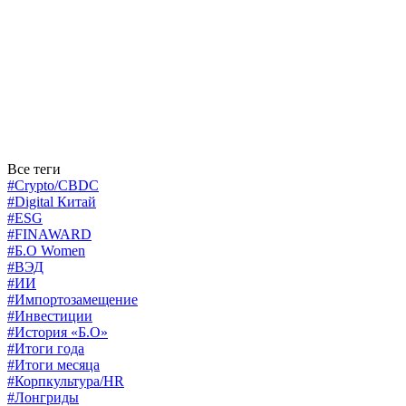
Все теги
#Crypto/CBDC
#Digital Китай
#ESG
#FINAWARD
#Б.О Women
#ВЭД
#ИИ
#Импортозамещение
#Инвестиции
#История «Б.О»
#Итоги года
#Итоги месяца
#Корпкультура/HR
#Лонгриды