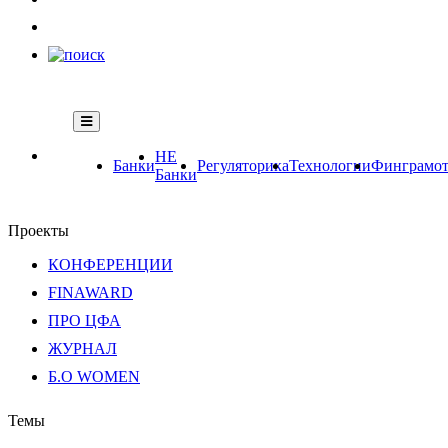
НЕ
Банки
Регуляторика
Технологии
Финграмот
Банки
Проекты
КОНФЕРЕНЦИИ
FINAWARD
ПРО ЦФА
ЖУРНАЛ
Б.О WOMEN
Темы