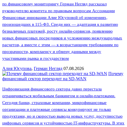
по финансовому мониторингу Герман Негляд рассказал
руководителю комитета по правовым вопросам Ассоциации
Финансовые инновации Алие Юсуповой об изменениях,
произошедших в 115-ФЗ. Среди них — адаптация к развитию
безналичных платежей, росту онлайн-сервисов, появлению
новых финансовых посредников и усложнению международных
расчетов, а вместе с этим — к возрастающим требованиям по
прозрачности, комплаенсу и обмену данными между
участниками рынка и государством
Алия Юсупова
,
Герман Негляд
07.08.2026
Почему
финансовый сектор переходит на SD-WAN
Цифровизация финансового сектора давно перестала
ограничиваться мобильным банкингом и онлайн-платежами.
Сегодня банки, страховые компании, микрофинансовые
организации и платежные сервисы конкурируют не только
продуктами, но и скоростью вывода новых услуг, доступностью
цифровых сервисов и устойчивостью IT-инфраструктуры. В этих