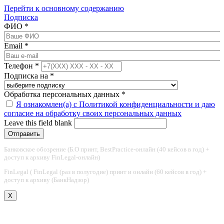
Перейти к основному содержанию
Подписка
ФИО
*
Email
*
Телефон
*
Подписка на
*
Обработка персональных данных
*
Я ознакомлен(а) с Политикой конфиденциальности и даю
согласие на обработку своих персональных данных
Leave this field blank
Банковское обозрение (Б.О принт, BestPractice-онлайн (40 кейсов в год) +
доступ к архиву FinLegal-онлайн)
FinLegal ( FinLegal (раз в полугодие) принт и онлайн (60 кейсов в год) +
доступ к архиву (БанкНадзор)
X