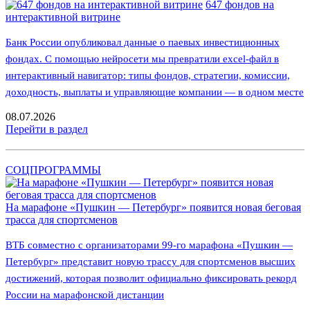
647 фондов на
интерактивной витрине
Банк России опубликовал данные о паевых инвестиционных
фондах. С помощью нейросети мы превратили excel-файл в
интерактивный навигатор: типы фондов, стратегии, комиссии,
доходность, выплаты и управляющие компании — в одном месте
08.07.2026
Перейти в раздел
СОЦПРОГРАММЫ
На марафоне «Пушкин — Петербург» появится новая беговая
трасса для спортсменов
ВТБ совместно с организаторами 99-го марафона «Пушкин —
Петербург» представит новую трассу для спортсменов высших
достижений, которая позволит официально фиксировать рекорд
России на марафонской дистанции