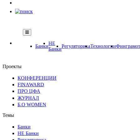
НЕ
Банки
Регуляторика
Технологии
Финграмот
Банки
Проекты
КОНФЕРЕНЦИИ
FINAWARD
ПРО ЦФА
ЖУРНАЛ
Б.О WOMEN
Темы
Банки
НЕ Банки
Регуляторика