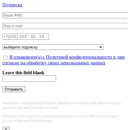
Перейти к основному содержанию
Подписка
ФИО
*
Email
*
Телефон
*
Подписка на
*
Обработка персональных данных
Я ознакомлен(а) с Политикой конфиденциальности и даю
*
согласие на обработку своих персональных данных
Leave this field blank
Банковское обозрение (Б.О принт, BestPractice-онлайн (40 кейсов в год) +
доступ к архиву FinLegal-онлайн)
FinLegal ( FinLegal (раз в полугодие) принт и онлайн (60 кейсов в год) +
доступ к архиву (БанкНадзор)
X