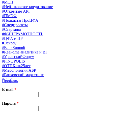
#МСП
#Небанковское кредитование
#Открытые API
#ПМЭФ
#Подкасты ПроЦФА
#Спецпроекты
#Стартапы
#ФИНГРАМОТНОСТЬ
#ЦФА и ЦР
#Эскроу
#BankSummit
#Real-time аналитика и BI
#УральскийФорум
#FINOPOLIS
#ОТПБанк25лет
#Мероприятия АБР
#Банковский маркетинг
#Драйверы страхования
Профиль
#Финконгресс ЦБ
#PB&WM
E-mail
*
#UX/CX
#Экосистемы
X
Пароль
*