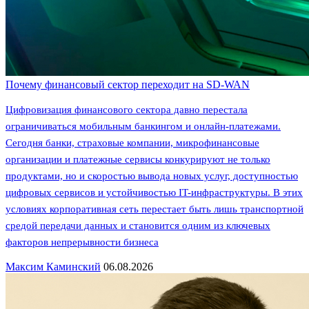
Почему финансовый сектор переходит на SD-WAN
Цифровизация финансового сектора давно перестала
ограничиваться мобильным банкингом и онлайн-платежами.
Сегодня банки, страховые компании, микрофинансовые
организации и платежные сервисы конкурируют не только
продуктами, но и скоростью вывода новых услуг, доступностью
цифровых сервисов и устойчивостью IT-инфраструктуры. В этих
условиях корпоративная сеть перестает быть лишь транспортной
средой передачи данных и становится одним из ключевых
факторов непрерывности бизнеса
Максим Каминский
06.08.2026