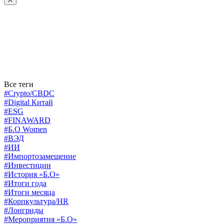
Все теги
#Crypto/CBDC
#Digital Китай
#ESG
#FINAWARD
#Б.О Women
#ВЭД
#ИИ
#Импортозамещение
#Инвестиции
#История «Б.О»
#Итоги года
#Итоги месяца
#Корпкультура/HR
#Лонгриды
#Мероприятия «Б.О»