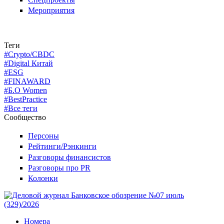
Мероприятия
Теги
#Crypto/CBDC
#Digital Китай
#ESG
#FINAWARD
#Б.О Women
#BestPractice
#Все теги
Сообщество
Персоны
Рейтинги/Рэнкинги
Разговоры финансистов
Разговоры про PR
Колонки
Номера