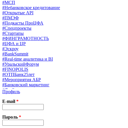
#МСП
#Небанковское кредитование
#Открытые API
#ПМЭФ
#Подкасты ПроЦФА
#Спецпроекты
#Стартапы
#ФИНГРАМОТНОСТЬ
#ЦФА и ЦР
#Эскроу
#BankSummit
#Real-time аналитика и BI
#УральскийФорум
#FINOPOLIS
#ОТПБанк25лет
#Мероприятия АБР
#Банковский маркетинг
#Драйверы страхования
Профиль
#Финконгресс ЦБ
#PB&WM
E-mail
*
#UX/CX
#Экосистемы
X
Пароль
*