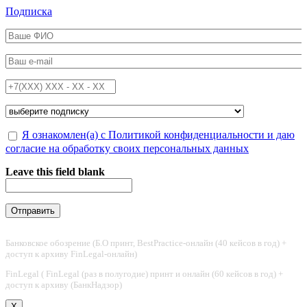
Перейти к основному содержанию
Подписка
ФИО
*
Email
*
Телефон
*
Подписка на
*
Обработка персональных данных
Я ознакомлен(а) с Политикой конфиденциальности и даю
*
согласие на обработку своих персональных данных
Leave this field blank
Банковское обозрение (Б.О принт, BestPractice-онлайн (40 кейсов в год) +
доступ к архиву FinLegal-онлайн)
FinLegal ( FinLegal (раз в полугодие) принт и онлайн (60 кейсов в год) +
доступ к архиву (БанкНадзор)
X