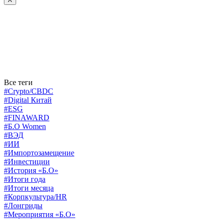
Все теги
#Crypto/CBDC
#Digital Китай
#ESG
#FINAWARD
#Б.О Women
#ВЭД
#ИИ
#Импортозамещение
#Инвестиции
#История «Б.О»
#Итоги года
#Итоги месяца
#Корпкультура/HR
#Лонгриды
#Мероприятия «Б.О»