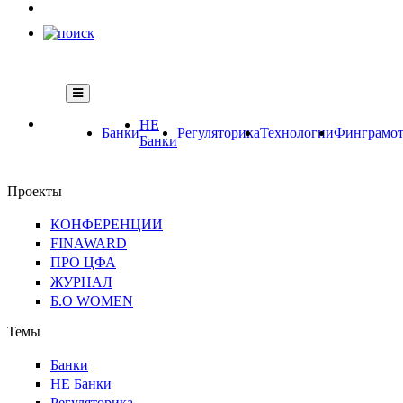
НЕ
Банки
Регуляторика
Технологии
Финграмот
Банки
Проекты
КОНФЕРЕНЦИИ
FINAWARD
ПРО ЦФА
ЖУРНАЛ
Б.О WOMEN
Темы
Банки
НЕ Банки
Регуляторика