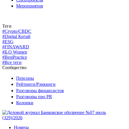
Мероприятия
Теги
#Crypto/CBDC
#Digital Китай
#ESG
#FINAWARD
#Б.О Women
#BestPractice
#Все теги
Сообщество
Персоны
Рейтинги/Рэнкинги
Разговоры финансистов
Разговоры про PR
Колонки
Номера