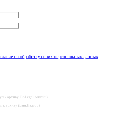
огласие на обработку своих персональных данных
туп к архиву FinLegal-онлайн)
туп к архиву (БанкНадзор)