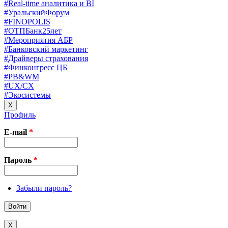
#Real-time аналитика и BI
#УральскийФорум
#FINOPOLIS
#ОТПБанк25лет
#Мероприятия АБР
#Банковский маркетинг
#Драйверы страхования
#Финконгресс ЦБ
#PB&WM
#UX/CX
#Экосистемы
X
Профиль
E-mail
*
Пароль
*
Забыли пароль?
X