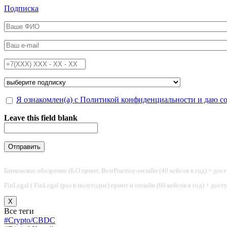
Перейти к основному содержанию
Подписка
ФИО
*
Email
*
Телефон
*
Подписка на
*
Обработка персональных данных
Я ознакомлен(а) с Политикой конфиденциальности и даю с
*
Leave this field blank
Банковское обозрение (Б.О принт, BestPractice-онлайн (40 кейсов в год) + дос
FinLegal ( FinLegal (раз в полугодие) принт и онлайн (60 кейсов в год) + дос
X
Все теги
#Crypto/CBDC