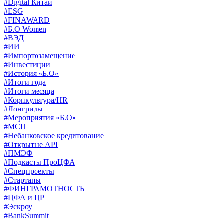
#Digital Китай
#ESG
#FINAWARD
#Б.О Women
#ВЭД
#ИИ
#Импортозамещение
#Инвестиции
#История «Б.О»
#Итоги года
#Итоги месяца
#Корпкультура/HR
#Лонгриды
#Мероприятия «Б.О»
#МСП
#Небанковское кредитование
#Открытые API
#ПМЭФ
#Подкасты ПроЦФА
#Спецпроекты
#Стартапы
#ФИНГРАМОТНОСТЬ
#ЦФА и ЦР
#Эскроу
#BankSummit