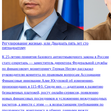
Регулирование жизнью, или Двадцать пять лет сто
пятнадцатому
К 25-летию принятия базового антиотмывочного закона в России
статс-секретарь — заместитель директора Федеральной службы
по финансовому мониторингу Герман Негляд рассказал
руководителю комитета по правовым вопросам Ассоциации
Финансовые инновации Алие Юсуповой об изменениях,
произошедших в 115-ФЗ. Среди них — адаптация к развитию
безналичных платежей, росту онлайн-сервисов, появлению
новых финансовых посредников и усложнению международных
расчетов, а вместе с этим — к возрастающим требованиям по
прозрачности, комплаенсу и обмену данными между