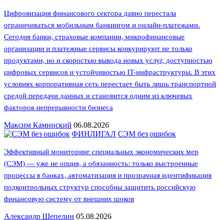
Цифровизация финансового сектора давно перестала
ограничиваться мобильным банкингом и онлайн-платежами.
Сегодня банки, страховые компании, микрофинансовые
организации и платежные сервисы конкурируют не только
продуктами, но и скоростью вывода новых услуг, доступностью
цифровых сервисов и устойчивостью IT-инфраструктуры. В этих
условиях корпоративная сеть перестает быть лишь транспортной
средой передачи данных и становится одним из ключевых
факторов непрерывности бизнеса
Максим Каминский
06.08.2026
ФИНЛИГАЛ
СЭМ без ошибок
Эффективный мониторинг специальных экономических мер
(СЭМ) — уже не опция, а обязанность: только выстроенные
процессы в банках, автоматизация и прозрачная идентификация
подконтрольных структур способны защитить российскую
финансовую систему от внешних шоков
Александр Шепелин
05.08.2026