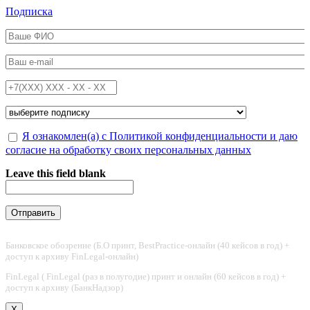
Перейти к основному содержанию
Подписка
ФИО
*
Email
*
Телефон
*
Подписка на
*
Обработка персональных данных
Я ознакомлен(а) с Политикой конфиденциальности и даю
*
согласие на обработку своих персональных данных
Leave this field blank
Банковское обозрение (Б.О принт, BestPractice-онлайн (40 кейсов в год) +
доступ к архиву FinLegal-онлайн)
FinLegal ( FinLegal (раз в полугодие) принт и онлайн (60 кейсов в год) +
доступ к архиву (БанкНадзор)
X