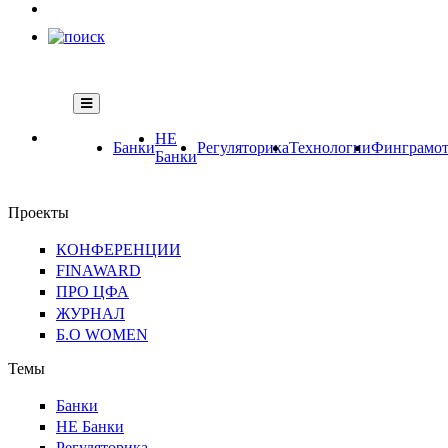
НЕ
Банки
Регуляторика
Технологии
Финграмот
Банки
Проекты
КОНФЕРЕНЦИИ
FINAWARD
ПРО ЦФА
ЖУРНАЛ
Б.О WOMEN
Темы
Банки
НЕ Банки
Регуляторика