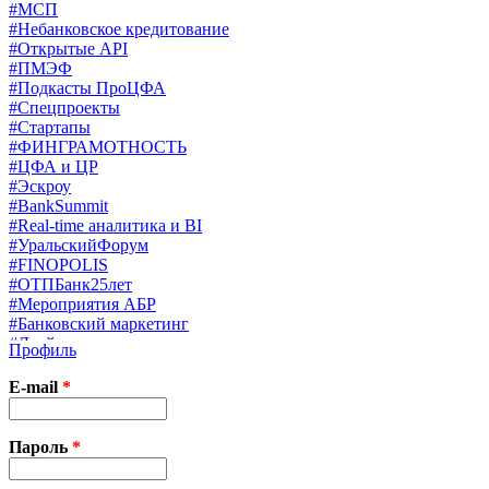
#МСП
#Небанковское кредитование
#Открытые API
#ПМЭФ
#Подкасты ПроЦФА
#Спецпроекты
#Стартапы
#ФИНГРАМОТНОСТЬ
#ЦФА и ЦР
#Эскроу
#BankSummit
#Real-time аналитика и BI
#УральскийФорум
#FINOPOLIS
#ОТПБанк25лет
#Мероприятия АБР
#Банковский маркетинг
#Драйверы страхования
Профиль
#Финконгресс ЦБ
#PB&WM
E-mail
*
#UX/CX
#Экосистемы
X
Пароль
*