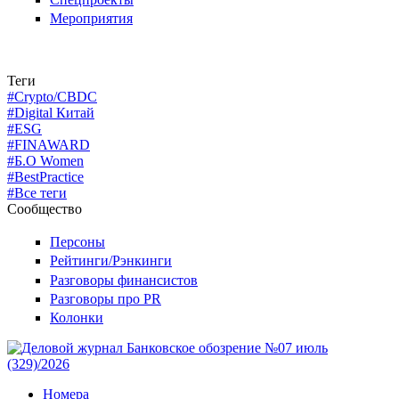
Мероприятия
Теги
#Crypto/CBDC
#Digital Китай
#ESG
#FINAWARD
#Б.О Women
#BestPractice
#Все теги
Сообщество
Персоны
Рейтинги/Рэнкинги
Разговоры финансистов
Разговоры про PR
Колонки
Номера