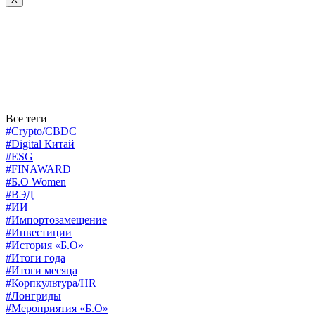
Все теги
#Crypto/CBDC
#Digital Китай
#ESG
#FINAWARD
#Б.О Women
#ВЭД
#ИИ
#Импортозамещение
#Инвестиции
#История «Б.О»
#Итоги года
#Итоги месяца
#Корпкультура/HR
#Лонгриды
#Мероприятия «Б.О»