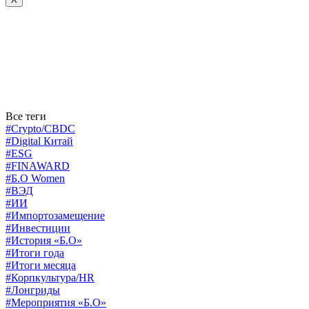
Все теги
#Crypto/CBDC
#Digital Китай
#ESG
#FINAWARD
#Б.О Women
#ВЭД
#ИИ
#Импортозамещение
#Инвестиции
#История «Б.О»
#Итоги года
#Итоги месяца
#Корпкультура/HR
#Лонгриды
#Мероприятия «Б.О»