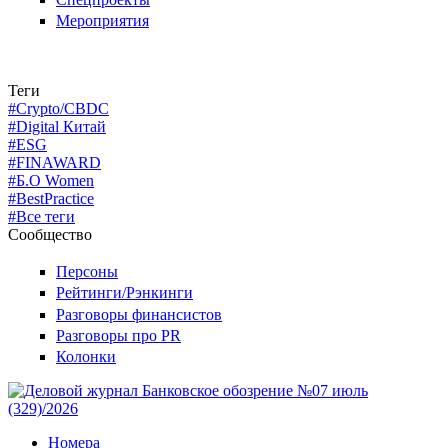
Мероприятия
Теги
#Crypto/CBDC
#Digital Китай
#ESG
#FINAWARD
#Б.О Women
#BestPractice
#Все теги
Сообщество
Персоны
Рейтинги/Рэнкинги
Разговоры финансистов
Разговоры про PR
Колонки
Номера