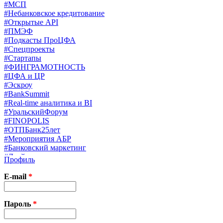
#МСП
#Небанковское кредитование
#Открытые API
#ПМЭФ
#Подкасты ПроЦФА
#Спецпроекты
#Стартапы
#ФИНГРАМОТНОСТЬ
#ЦФА и ЦР
#Эскроу
#BankSummit
#Real-time аналитика и BI
#УральскийФорум
#FINOPOLIS
#ОТПБанк25лет
#Мероприятия АБР
#Банковский маркетинг
#Драйверы страхования
Профиль
#Финконгресс ЦБ
#PB&WM
E-mail
*
#UX/CX
#Экосистемы
X
Пароль
*