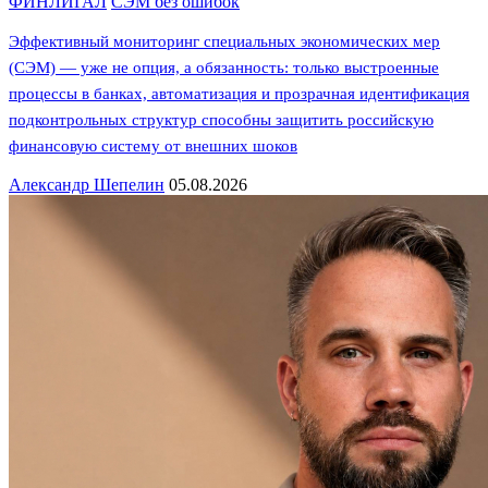
ФИНЛИГАЛ
СЭМ без ошибок
Эффективный мониторинг специальных экономических мер
(СЭМ) — уже не опция, а обязанность: только выстроенные
процессы в банках, автоматизация и прозрачная идентификация
подконтрольных структур способны защитить российскую
финансовую систему от внешних шоков
Александр Шепелин
05.08.2026