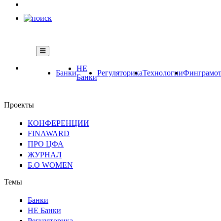
НЕ
Банки
Регуляторика
Технологии
Финграмот
Банки
Проекты
КОНФЕРЕНЦИИ
FINAWARD
ПРО ЦФА
ЖУРНАЛ
Б.О WOMEN
Темы
Банки
НЕ Банки
Регуляторика