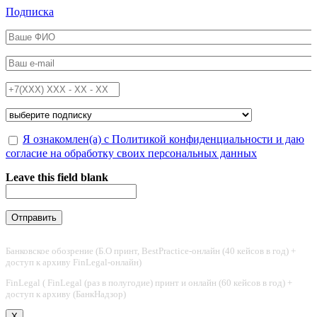
Перейти к основному содержанию
Подписка
ФИО
*
Email
*
Телефон
*
Подписка на
*
Обработка персональных данных
Я ознакомлен(а) с Политикой конфиденциальности и даю
*
согласие на обработку своих персональных данных
Leave this field blank
Банковское обозрение (Б.О принт, BestPractice-онлайн (40 кейсов в год) +
доступ к архиву FinLegal-онлайн)
FinLegal ( FinLegal (раз в полугодие) принт и онлайн (60 кейсов в год) +
доступ к архиву (БанкНадзор)
X