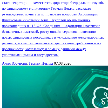
статс-секретарь — заместитель директора Федеральной службы
по финансовому мониторингу Герман Негляд рассказал
руководителю комитета по правовым вопросам Ассоциации
Финансовые инновации Алие Юсуповой об изменениях,
произошедших в 115-ФЗ. Среди них — адаптация к развитию
безналичных платежей, росту онлайн-сервисов, появлению
новых финансовых посредников и усложнению международных
расчетов, а вместе с этим — к возрастающим требованиям по
прозрачности, комплаенсу и обмену данными между
участниками рынка и государством
Алия Юсупова
,
Герман Негляд
07.08.2026