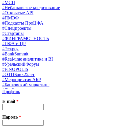
#МСП
#Небанковское кредитование
#Открытые API
#ПМЭФ
#Подкасты ПроЦФА
#Спецпроекты
#Стартапы
#ФИНГРАМОТНОСТЬ
#ЦФА и ЦР
#Эскроу
#BankSummit
#Real-time аналитика и BI
#УральскийФорум
#FINOPOLIS
#ОТПБанк25лет
#Мероприятия АБР
#Банковский маркетинг
#Драйверы страхования
Профиль
#Финконгресс ЦБ
#PB&WM
E-mail
*
#UX/CX
#Экосистемы
X
Пароль
*