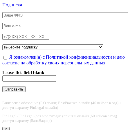
Перейти к основному содержанию
Подписка
ФИО
*
Email
*
Телефон
*
Подписка на
*
Обработка персональных данных
Я ознакомлен(а) с Политикой конфиденциальности и даю
*
согласие на обработку своих персональных данных
Leave this field blank
Банковское обозрение (Б.О принт, BestPractice-онлайн (40 кейсов в год) +
доступ к архиву FinLegal-онлайн)
FinLegal ( FinLegal (раз в полугодие) принт и онлайн (60 кейсов в год) +
доступ к архиву (БанкНадзор)
X