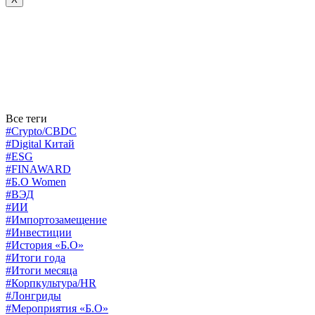
Все теги
#Crypto/CBDC
#Digital Китай
#ESG
#FINAWARD
#Б.О Women
#ВЭД
#ИИ
#Импортозамещение
#Инвестиции
#История «Б.О»
#Итоги года
#Итоги месяца
#Корпкультура/HR
#Лонгриды
#Мероприятия «Б.О»