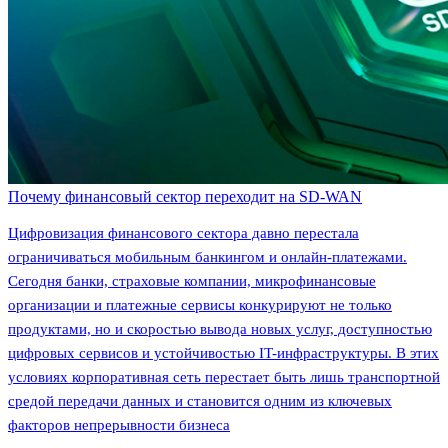
Почему финансовый сектор переходит на SD-WAN
Цифровизация финансового сектора давно перестала
ограничиваться мобильным банкингом и онлайн-платежами.
Сегодня банки, страховые компании, микрофинансовые
организации и платежные сервисы конкурируют не только
продуктами, но и скоростью вывода новых услуг, доступностью
цифровых сервисов и устойчивостью IT-инфраструктуры. В этих
условиях корпоративная сеть перестает быть лишь транспортной
средой передачи данных и становится одним из ключевых
факторов непрерывности бизнеса