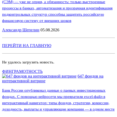
(СЭМ) — уже не опция, а обязанность: только выстроенные
процессы в банках, автоматизация и прозрачная идентификация
подконтрольных структур способны защитить российскую
финансовую систему от внешних шоков
Александр Шепелин
05.08.2026
ПЕРЕЙТИ НА ГЛАВНУЮ
Не удалось загрузить новость.
ФИНГРАМОТНОСТЬ
647 фондов на
интерактивной витрине
Банк России опубликовал данные о паевых инвестиционных
фондах. С помощью нейросети мы превратили excel-файл в
интерактивный навигатор: типы фондов, стратегии, комиссии,
доходность, выплаты и управляющие компании — в одном месте