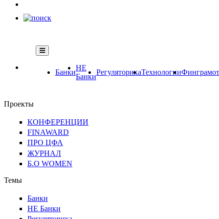
НЕ
Банки
Регуляторика
Технологии
Финграмот
Банки
Проекты
КОНФЕРЕНЦИИ
FINAWARD
ПРО ЦФА
ЖУРНАЛ
Б.О WOMEN
Темы
Банки
НЕ Банки
Регуляторика