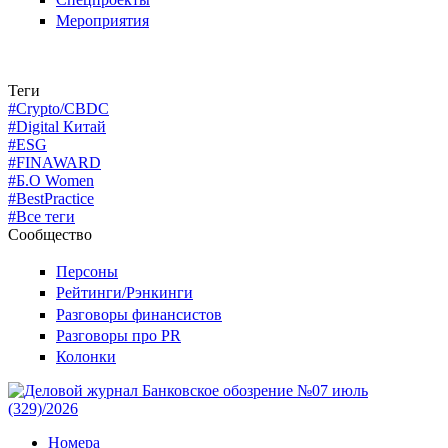
Мероприятия
Теги
#Crypto/CBDC
#Digital Китай
#ESG
#FINAWARD
#Б.О Women
#BestPractice
#Все теги
Сообщество
Персоны
Рейтинги/Рэнкинги
Разговоры финансистов
Разговоры про PR
Колонки
Номера