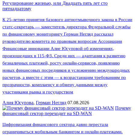
Регулирование жизнью, или Двадцать пять лет сто
пятнадцатому
К 25-летию принятия базового антиотмывочного закона в России
статс-секретарь — заместитель директора Федеральной службы
по финансовому мониторингу Герман Негляд рассказал
руководителю комитета по правовым вопросам Ассоциации
Финансовые инновации Алие Юсуповой об изменениях,
произошедших в 115-ФЗ. Среди них — адаптация к развитию
безналичных платежей, росту онлайн-сервисов, появлению
новых финансовых посредников и усложнению международных
расчетов, а вместе с этим — к возрастающим требованиям по
прозрачности, комплаенсу и обмену данными между
участниками рынка и государством
Алия Юсупова
,
Герман Негляд
07.08.2026
Почему
финансовый сектор переходит на SD-WAN
Цифровизация финансового сектора давно перестала
ограничиваться мобильным банкингом и онлайн-платежами.