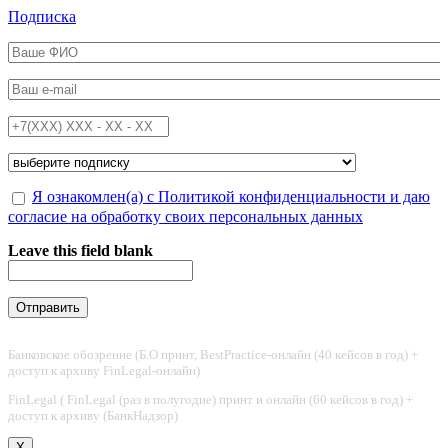
Перейти к основному содержанию
Подписка
ФИО
*
Email
*
Телефон
*
Подписка на
*
Обработка персональных данных
Я ознакомлен(а) с Политикой конфиденциальности и даю
*
согласие на обработку своих персональных данных
Leave this field blank
Банковское обозрение (Б.О принт, BestPractice-онлайн (40 кейсов в год) +
доступ к архиву FinLegal-онлайн)
FinLegal ( FinLegal (раз в полугодие) принт и онлайн (60 кейсов в год) +
доступ к архиву (БанкНадзор)
X