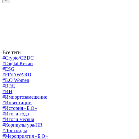
Все теги
#Crypto/CBDC
#Digital Китай
#ESG
#FINAWARD
#Б.О Women
#ВЭД
#ИИ
#Импортозамещение
#Инвестиции
#История «Б.О»
#Итоги года
#Итоги месяца
#Корпкультура/HR
#Лонгриды
#Мероприятия «Б.О»