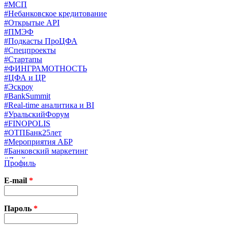
#МСП
#Небанковское кредитование
#Открытые API
#ПМЭФ
#Подкасты ПроЦФА
#Спецпроекты
#Стартапы
#ФИНГРАМОТНОСТЬ
#ЦФА и ЦР
#Эскроу
#BankSummit
#Real-time аналитика и BI
#УральскийФорум
#FINOPOLIS
#ОТПБанк25лет
#Мероприятия АБР
#Банковский маркетинг
#Драйверы страхования
Профиль
#Финконгресс ЦБ
#PB&WM
E-mail
*
#UX/CX
#Экосистемы
X
Пароль
*