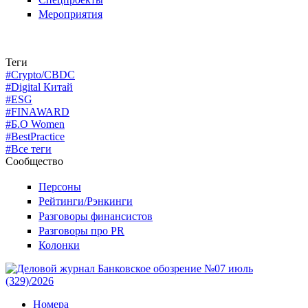
Мероприятия
Теги
#Crypto/CBDC
#Digital Китай
#ESG
#FINAWARD
#Б.О Women
#BestPractice
#Все теги
Сообщество
Персоны
Рейтинги/Рэнкинги
Разговоры финансистов
Разговоры про PR
Колонки
Номера