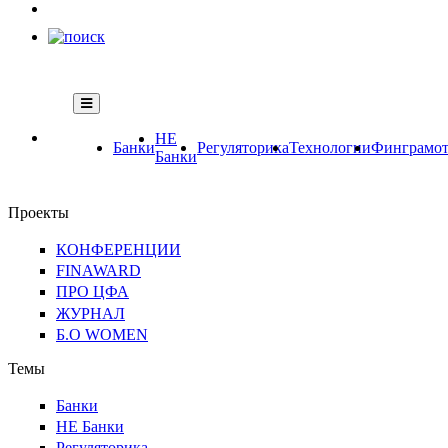
НЕ
Банки
Регуляторика
Технологии
Финграмот
Банки
Проекты
КОНФЕРЕНЦИИ
FINAWARD
ПРО ЦФА
ЖУРНАЛ
Б.О WOMEN
Темы
Банки
НЕ Банки
Регуляторика